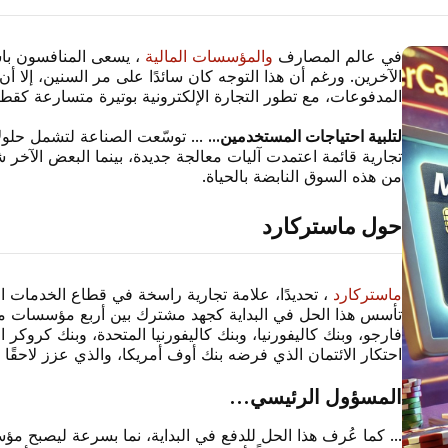
في عالم المصارف
والمؤسسات المالية
، يسعى المنافسون باست
الآخرين. ورغم أن هذا التوجه كان سائدًا على مر السنين، إلا أن
المدفوعات، مع تطور التجارة الإلكترونية بوتيرة متسارعة كقطا
لتلبية احتياجات المستخدمين...
... توسّعت الصناعة لتشمل حلولا
تجارية قائمة اعتمدت آليات معالجة جديدة، بينما البعض ال
من هذه السوق النابضة بالحياة.
حول ماستركارد
ماستركارد
تأسس هذا الحل في البداية كجهد مشترك بين أربع مؤسسات مصرف
فارجو، وبنك كاليفورنيا، وبنك كاليفورنيا المتحدة، وبنك كروكر
احتكار الائتمان الذي فرضه بنك أوف أمريكا، والذي عزز لاحقً
المسؤول الرئيسي...
... كما عُرف هذا الحل للدفع في البداية، نما بسرعة ليصبح مؤ