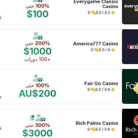
Everygame Classic
100%
حتى
Casino
$100
0
4.2 / 5.0
WR 
200%
حتى
America777 Casino
$1000
0
4 / 5.0
+100 دورات
Fair Go Casino
100%
حتى
0
3.9 / 5.0
AU$200
WR 
Rich Palms Casino
300%
حتى
WR 
0
3.9 / 5.0
$3000