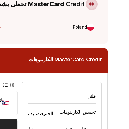
MasterCard Credit تحظى بشعبية في هذه البلدان
Poland
MasterCard Credit الكازينوهات
عرض 
عر
فلتر
ل
إذ
تحسين الكازينوهات
الجميع
تصنيف