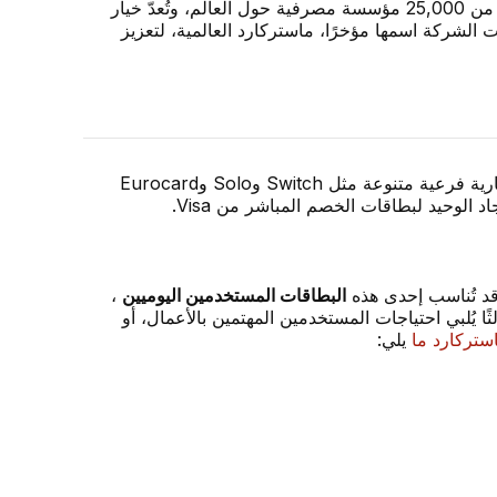
توسع لاحقًا ليشمل دولًا أخرى. واليوم، تتعاون الشركة مع أكثر من 25,000 مؤسسة مصرفية حول العالم، وتُعدّ خيار
 هذا الإنجاز، غيّرت الشركة اسمها مؤخرًا، ماستركارد العالمية، لتعزيز
تُصدر ماستركارد حاليًا مجموعة متنوعة من بطاقات الائتمان والخصم المباشر والخصم المباشر. وتشمل هذه الأخيرة علامات تجارية فرعية متنوعة مثل Switch وSolo وEurocard
 قد تُناسب إحدى هذه
البطاقات المستخدمين اليوميين
،
ا يُلبي احتياجات المستخدمين المهتمين بالأعمال، أو
استركارد ما
يلي: