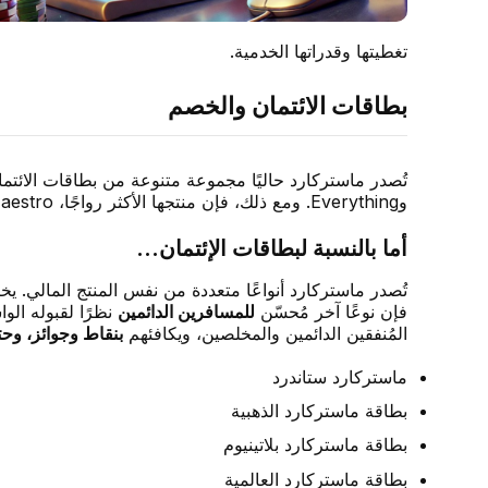
تغطيتها وقدراتها الخدمية.
بطاقات الائتمان والخصم
وEverything. ومع ذلك، فإن منتجها الأكثر رواجًا، Maestro، نتج عن اندماج العلامتين التجاريتين الأوليين، وهو حاليًا المنافس الجاد الوحيد لبطاقات الخصم المباشر من Visa.
أما بالنسبة لبطاقات الإئتمان...
تُصدر ماستركارد أنواعًا متعددة من نفس المنتج المالي. يخ
فإن نوعًا آخر مُحسّن
للمسافرين الدائمين
نظرًا لقبوله الو
المُنفقين الدائمين والمخلصين، ويكافئهم
بنقاط وجوائز، وح
ماستركارد ستاندرد
بطاقة ماستركارد الذهبية
بطاقة ماستركارد بلاتينيوم
بطاقة ماستركارد العالمية