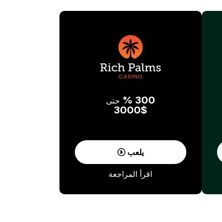
300 %
حتى
3000$
يلعب
اقرأ المراجعة