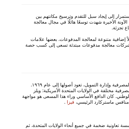
مرار إلى إيجاد سبل للتقدم وترسيخ مكانتهم بين
 الآونة الأخيرة شهدت توسعًا هائلًا في مجال معالجة
ع تجزئة.
ً إضافية متنوعة لمعالجة المدفوعات. بعضها علامات
آخر شركات معالجة مدفوعات مبتدئة تسعى إلى كسب حصة
، تحديدًا، علامة تجارية راسخة في قطاع الخدمات المصرفية وإدارة التمويل، تعود أصولها إلى عام ١٩٦٩.
ية مختلفة في الولايات المتحدة الأمريكية: ويلز
 الوطني. كان الدافع الأساسي وراء هذا المسعى هو مواجهة
ا منافس ماستركارد الرئيسي،
فيزا
.
سسة تعاونية ضخمة في جميع أنحاء الولايات المتحدة، ثم