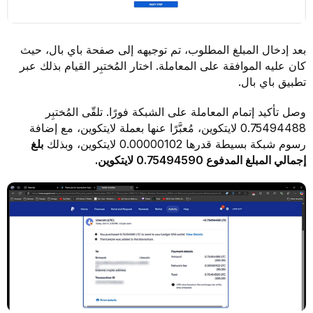
بعد إدخال المبلغ المطلوب، تم توجيهه إلى صفحة باي بال، حيث
كان عليه الموافقة على المعاملة. اختار المُختبِر القيام بذلك عبر
تطبيق باي بال.
وصل تأكيد إتمام المعاملة على الشبكة فورًا. تلقّى المُختبِر
0.75494488 لايتكوين، مُعبَّرًا عنها بعملة لايتكوين، مع إضافة
رسوم شبكة بسيطة قدرها 0.00000102 لايتكوين، وبذلك
بلغ
إجمالي المبلغ المدفوع 0.75494590 لايتكوين.