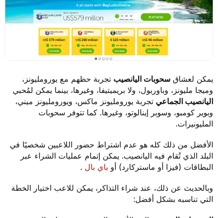
يمكن لعشاق
سحوبات اليانصيب
تجربة حظهم مع يورومليونز،
وميجا مليونز، وباوربول، ولا بريميتيفا، وغيرها، بينما يمكن لمُحبي
اليانصيب الجماعي
تجربة يورومليونز ماكس، ويورومليونز ميني،
وبوير كومبو، وسوبر إينالوتو، وغيرها. كما تتوفر سحوبات
المليونيرات.
الأفضل من ذلك كله هو عدم اشتراط حضور اللاعبين شخصيًا في
البلد الذي تُقام فيه اليانصيب. يمكن إتمام عمليات الشراء عبر
البطاقات (فيزا أو ماستركارد) أو
باي بال
.
وبالحديث عن ذلك، عند شراء التذاكر، يمكن للاعب اختيار الخطة
التي تناسبه بشكل أفضل: