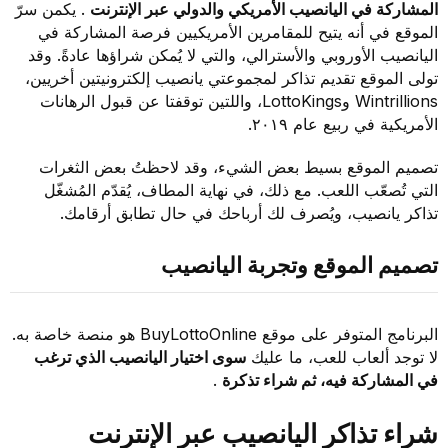
المشاركة في اليانصيب الأمريكي والدولي عبر الإنترنت
. يكمن سرّ
الموقع في أنه يتيح للمقامرين الأمريكيين فرصة المشاركة في
اليانصيب الأوروبي والأسترالي، والتي لا يُمكن شراؤها عادةً. وقد
تولى الموقع تقديم تذاكر لمجموعتي يانصيب إلكترونيتين أخريين،
Wintrillions وLottoKings، واللتين توقفتا عن قبول الرهانات
الأمريكية في ربيع عام ٢٠١٩.
تصميم الموقع بسيط بعض الشيء، وقد لاحظتُ بعض الثغرات
التي تُصعّب اللعب. مع ذلك، في نهاية المطاف، يُقدّم المُشغّل
تذاكر يانصيب، ويُصرف لك أرباحك في حال تطابق أرقامك.
تصميم الموقع وتجربة اليانصيب
البرنامج المتوفر على موقع BuyLottoOnline هو منصة خاصة به.
لا توجد ألعاب للعب، ما عليك
سوى اختيار اليانصيب الذي ترغب
في المشاركة فيه، ثم شراء تذكرة
.
شراء تذاكر اليانصيب عبر الإنترنت