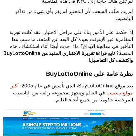
لم تكن هناك حاجة إلى KYC في هذه المناسبة
لم يتم طلب السحب لأن المُختبِر لم يفز بأي شيء من تذاكر
اليانصيب
إذا حكمنا على الأمور بناءً على مراحل الاختبار، فقد كانت تجربة
المقامرة عبر الإنترنت بعيدة كل البعد عن المتعة. ما سبب هذا
التأخير في معالجة الإيداع؟ ماذا حدث أيضًا أثناء استكشاف هذه
المنصة؟
تابع قراءة تقريرنا الاختباري المفيد من BuyLottoOnline
واكتشف كل التفاصيل!
نظرة عامة على BuyLottoOnline
يعد موقع BuyLottoOnline، الذي تأسس في عام 2005،
أكبر
موقع يانصيب
في العالم ومجهز بمجموعة رائعة من اليانصيب
المرخصة حكوميًا من جميع أنحاء العالم.