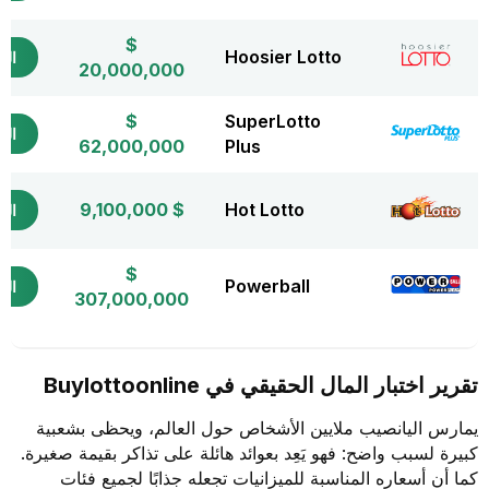
$
Hoosier Lotto
التذ
20,000,000
$
SuperLotto
التذ
62,000,000
Plus
$ 9,100,000
Hot Lotto
التذ
$
Powerball
التذ
307,000,000
تقرير اختبار المال الحقيقي في Buylottoonline
يمارس اليانصيب ملايين الأشخاص حول العالم، ويحظى بشعبية
كبيرة لسبب واضح: فهو يَعِد بعوائد هائلة على تذاكر بقيمة صغيرة.
كما أن أسعاره المناسبة للميزانيات تجعله جذابًا لجميع فئات