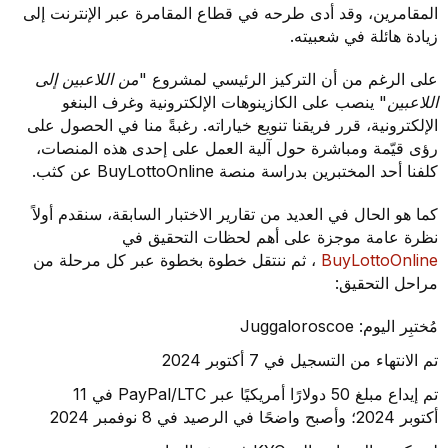
المقامرين، وقد أدى طرحه في قطاع المقامرة عبر الإنترنت إلى
زيادة هائلة في شعبيته.
على الرغم من أن التركيز الرئيسي لمشروع
"من اللاعبين إلى
اللاعبين"
ينصب على الكازينوهات الإلكترونية وغرف البنغو
الإلكترونية، قرر فريقنا تنويع خياراته. رغبةً منا في الحصول على
رؤى قيّمة ومباشرة حول آلية العمل على إحدى هذه المنصات،
كلفنا أحد المختبرين بدراسة منصة BuyLottoOnline عن كثب.
كما هو الحال في العديد من تقارير الاختبار السابقة، سنقدم أولاً
نظرة عامة موجزة على أهم لحظات التحقيق في
BuyLottoOnline
، ثم ننتقل خطوة بخطوة عبر كل مرحلة من
مراحل التحقيق:
مُختبِر اليوم: Juggaloroscoe
تم الانتهاء من التسجيل في 7 أكتوبر 2024
تم إيداع مبلغ 50 دولارًا أمريكيًا عبر PayPal/LTC في 11
أكتوبر 2024؛ وأصبح واضحًا في الرصيد في 8 نوفمبر 2024