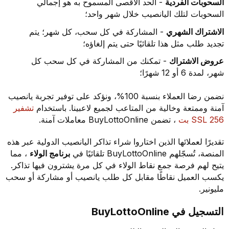
السحوبات الفردية
- الحد الأقصى المسموح به هو إجمالي
السحوبات لتلك اليانصيب خلال شهر واحد؛
الاشتراك الشهري
- المشاركة في كل سحب، كل شهر؛ يتم
تجديد طلب مثل هذا تلقائيًا حتى يتم إلغاؤه؛
عروض الاشتراك
- تمكنك من المشاركة في كل سحب كل
شهر، لمدة 6 أو 12 شهرًا؛
نضمن رضا العملاء بنسبة 100%، ونؤكد على توفير تجربة يانصيب
آمنة وممتعة وخالية من المتاعب لجميع لاعبينا. باستخدام
تشفير
SSL 256 بت
، تضمن BuyLottoOnline معاملات آمنة.
تقديرًا لعملائها الذين اختاروا شراء تذاكر اليانصيب الدولية عبر هذه
المنصة، تُسجّلهم BuyLottoOnline تلقائيًا في
برنامج الولاء
، مما
يتيح لهم فرصة جمع نقاط الولاء في كل مرة يشترون فيها تذاكر.
يكسب العميل نقاطًا مقابل كل طلب يانصيب أو مشاركة أو سحب
مليونير.
التسجيل في BuyLottoOnline