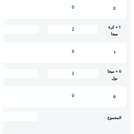
2
1 + كرة
ميجا
1
0 + ميجا
بول
0
المجموع