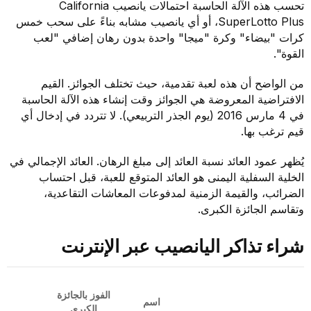
تحسب هذه الآلة الحاسبة احتمالات يانصيب California
SuperLotto Plus، أو أي يانصيب مشابه بناءً على سحب خمس
كرات "بيضاء" وكرة "ميجا" واحدة بدون رهان إضافي "لعب
القوة".
من الواضح أن هذه لعبة تقدمية، حيث تختلف الجوائز. القيم
الافتراضية المعروضة هي الجوائز وقت إنشاء هذه الآلة الحاسبة
في 4 مارس 2016 (يوم الجذر التربيعي). لا تتردد في إدخال أي
قيم ترغب بها.
يُظهر عمود العائد نسبة العائد إلى مبلغ الرهان. العائد الإجمالي في
الخلية السفلية اليمنى هو العائد المتوقع للعبة، قبل احتساب
الضرائب، والقيمة الزمنية لمدفوعات المعاشات التقاعدية،
وتقاسم الجائزة الكبرى.
شراء تذاكر اليانصيب عبر الإنترنت
الفوز بالجائزة
شر
اسم
الكبرى
الت