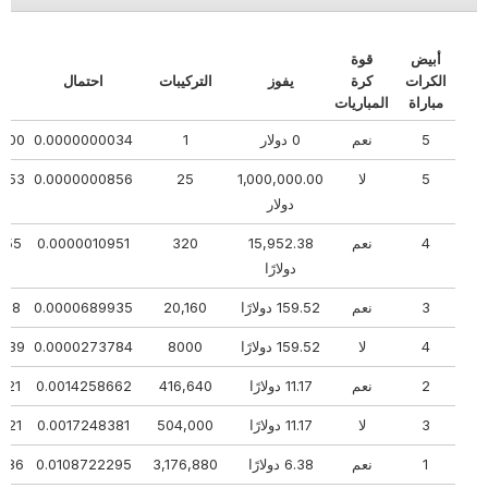
أبيض
قوة
الكرات
كرة
يفوز
التركيبات
احتمال
مباراة
المباريات
5
نعم
0 دولار
1
0.0000000034
00000
5
لا
1,000,000.00
25
0.0000000856
74453
دولار
4
نعم
15,952.38
320
0.0000010951
0155
دولارًا
3
نعم
159.52 دولارًا
20,160
0.0000689935
1098
4
لا
159.52 دولارًا
8000
0.0000273784
75039
2
نعم
11.17 دولارًا
416,640
0.0014258662
1721
3
لا
11.17 دولارًا
504,000
0.0017248381
6921
1
نعم
6.38 دولارًا
3,176,880
0.0108722295
51786