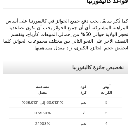
قواعد كاليفورنيا
كما ذُكر سابقًا، يجب دفع جميع الجوائز في كاليفورنيا على أساس
المراهنة المشتركة، أي أن جميع الجوائز يجب أن تكون تصاعدية.
تحجز الولاية حوالي 50% من إجمالي المبيعات كأرباح، وتقسم
النصف الآخر على النحو التالي بين مختلف مجموعات الجوائز. كلما
انخفض حجم الجائزة الكبرى، زاد معدل مساهمتها.
تخصيص جائزة كاليفورنيا
أبيض
قوة
مساهمة
الكرات
كرة
معدل
5
نعم
60.0131% إلى 68.0131%
5
لا
8.5558%
4
نعم
2.1903%