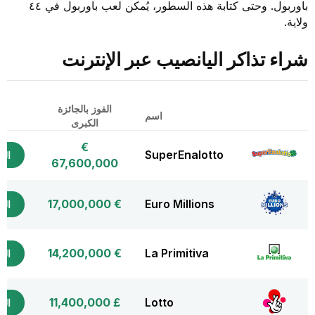
باوربول. وحتى كتابة هذه السطور، يُمكن لعب باوربول في ٤٤
ولاية.
شراء تذاكر اليانصيب عبر الإنترنت
الفوز بالجائزة
شر
اسم
الكبرى
الت
€
SuperEnalotto
التذ
67,600,000
€ 17,000,000
Euro Millions
التذ
€ 14,200,000
La Primitiva
التذ
£ 11,400,000
Lotto
التذ