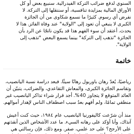
السنوي لدفع ضرائب التركة الفيدرالية. سنبيع بعض أو كل
الأوراق المالية بمزايدة تنافسية، أو سننقلها إلى التركة. لا
نفرض أي رسوم. كثيرًا ما نسمع شكاوى من أن الجائزة
الكبرى لا ينبغي أن تعود إلى "الولاية" عند وفاة الفائز. هذا لا
يحدث. أعتقد أن سوء الفهم هذا قد يكون ناتجًا عن الرد بأن
الجائزة "تذهب إلى التركة" بينما يسمع البعض "تذهب إلى
الولاية".
خاتمة
رياضيًا، يُعدّ رهان باوربول رهانًا سيئًا. فبعد دراسة نسبة اليانصيب،
وتقاسم الجائزة الكبرى، والمعاش التقاعدي، والضرائب، يتبيّن أن
العائد المتوقع لا يتجاوز 40%. أجد قرار شراء تذاكر اليانصيب غير
منطقي تمامًا، ولم أفهم بعدُ سبب اصطفاف الناس لإهدار أموالهم.
منذ أن شرّعت كاليفورنيا اليانصيب عام ١٩٨٤، حيث كنت أعيش
آنذاك، وأنا أؤكد على رهانه السيء. ما عدد الأشخاص الذين أنقذتهم
على الأرجح؟ على حد علمي، صفر. ومع ذلك، فإن رسالتي هي