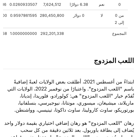
0
نعم
6.38 دولارًا
7,624,512
0.0260933507
4286
من 0
لا
0 دولار
280,450,800
0.9597861595
00000
إلى 2
المجموع
292,201,338
1.0000000000
95458
اللعب المزدوج
ابتداءً من أغسطس 2021، أطلقت بعض الولايات لعبةً إضافيةً
باسم "اللعب المزدوج". واعتبارًا من نوفمبر 2022، الولايات التي
تُقدّم خيار "اللعب المزدوج" هي: كولورادو، فلوريدا، إنديانا،
ماريلاند، ميشيغان، ميسوري، مونتانا، نيوجيرسي، بنسلفانيا،
بورتوريكو، ساوث كارولينا، ساوث داكوتا، تينيسي، وواشنطن.
رهان "اللعب المزدوج" هو رهان إضافي اختياري بقيمة دولار واحد
يُضاف إلى بطاقة باوربول. بعد ثلاثين دقيقة من كل سحب
باوربول، يُجرى سحب "اللعب المزدوج"، باستخدام نفس قواعد