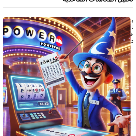
ب
ا
ف
ت