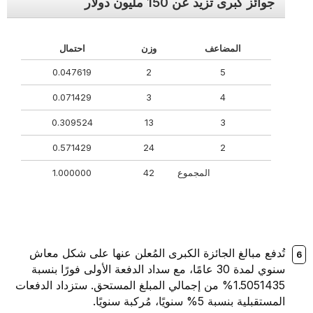
جوائز كبرى تزيد عن 150 مليون دولار
المضاعف
وزن
احتمال
0.047619
2
5
0.071429
3
4
0.309524
13
3
0.571429
24
2
المجموع
42
1.000000
تُدفع مبالغ الجائزة الكبرى المُعلن عنها على شكل معاش
سنوي لمدة 30 عامًا، مع سداد الدفعة الأولى فورًا بنسبة
1.5051435% من إجمالي المبلغ المستحق. ستزداد الدفعات
المستقبلية بنسبة 5% سنويًا، مُركبة سنويًا.