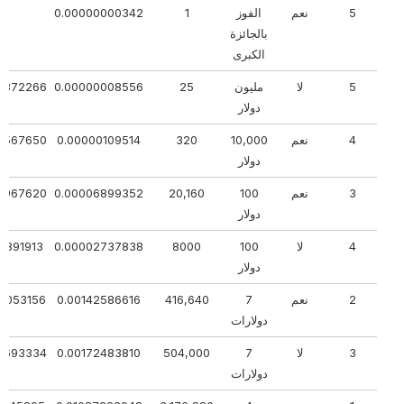
5
نعم
الفوز
1
0.00000000342
؟
بالجائزة
الكبرى
5
لا
مليون
25
0.00000008556
77872266
دولار
4
نعم
10,000
320
0.00000109514
47567650
دولار
3
نعم
100
20,160
0.00006899352
44967620
دولار
4
لا
100
8000
0.00002737838
136891913
دولار
2
نعم
7
416,640
0.00142586616
99053156
دولارات
3
لا
7
504,000
0.00172483810
03693334
دولارات