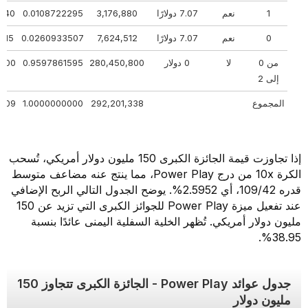
1
نعم
7.07 دولارًا
3,176,880
0.0108722295
41340
0
نعم
7.07 دولارًا
7,624,512
0.0260933507
9215
من 0
لا
0 دولار
280,450,800
0.9597861595
00000
إلى 2
المجموع
292,201,338
1.0000000000
53609
إذا تجاوزت قيمة الجائزة الكبرى 150 مليون دولار أمريكي، تُسحب
الكرة 10x من درج Power Play، مما ينتج عنه مضاعف متوسط
قدره 109/42، أي 2.5952%. يوضح الجدول التالي الربح الإضافي
عند تفعيل ميزة Power Play للجوائز الكبرى التي تزيد عن 150
مليون دولار أمريكي. تُظهر الخلية السفلية اليمنى عائدًا بنسبة
38.95%.
جدول عوائد Power Play - الجائزة الكبرى تتجاوز 150
مليون دولار