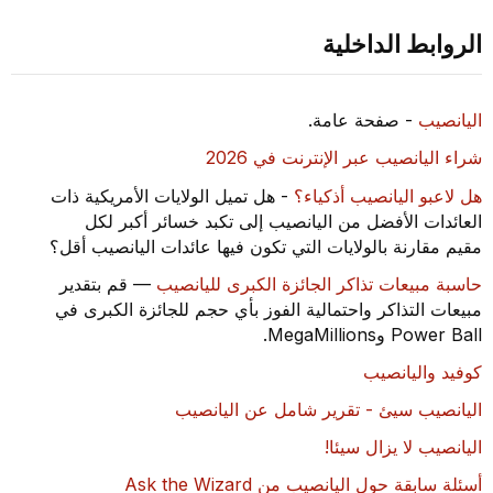
الروابط الداخلية
اليانصيب
- صفحة عامة.
شراء اليانصيب عبر الإنترنت في 2026
هل لاعبو اليانصيب أذكياء؟
- هل تميل الولايات الأمريكية ذات
العائدات الأفضل من اليانصيب إلى تكبد خسائر أكبر لكل
مقيم مقارنة بالولايات التي تكون فيها عائدات اليانصيب أقل؟
حاسبة مبيعات تذاكر الجائزة الكبرى لليانصيب
— قم بتقدير
مبيعات التذاكر واحتمالية الفوز بأي حجم للجائزة الكبرى في
Power Ball وMegaMillions.
كوفيد واليانصيب
اليانصيب سيئ - تقرير شامل عن اليانصيب
اليانصيب لا يزال سيئا!
أسئلة سابقة حول اليانصيب من Ask the Wizard