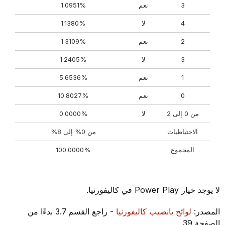
3
نعم
1.0951%
4
لا
1.1380%
2
نعم
1.3109%
3
لا
1.2405%
1
نعم
5.6536%
0
نعم
10.8027%
من 0 إلى 2
لا
0.0000%
الاحتياطيات
من 0% إلى 8%
المجموع
100.0000%
لا يوجد خيار Power Play في كاليفورنيا.
المصدر:
لوائح يانصيب كاليفورنيا
- راجع القسم 3.7 بدءًا من
الصفحة 39.