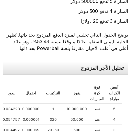
المباراة 5 تدفع 500000 دولار
المباراة 4 تدفع 500 دولار
المباراة 3 تدفع 20 دولارًا
يوضح الجدول التالي تحليلي لميزة الدفع المزدوج بحد ذاتها. تُظهر
الخلية اليمنى السفلية عائدًا متوقعًا بنسبة 53.43%، وهو عائد
أعلى في أغلب الأحيان مقارنةً بلعبة Powerball بحد ذاتها.
تحليل الأجر المزدوج
أبيض
قوة
الكرات
كرة
يفوز
التركيبات
احتمال
يعود
مباراة
المباريات
5
نعم
10,000,000
1
0.000000
0.034223
4
نعم
50,000
320
0.000001
0.054757
3
نعم
500
20,160
0.000069
0.034497