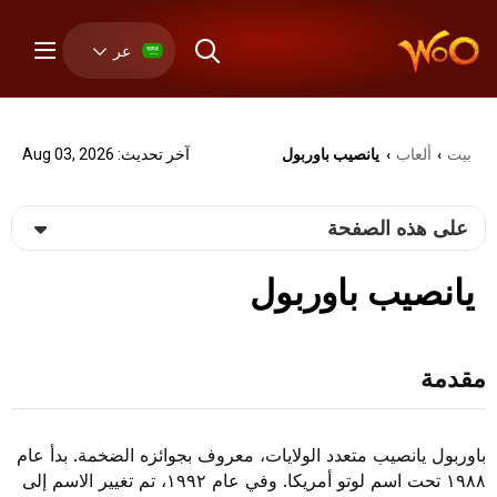
عر
بيت
ألعاب
يانصيب باوربول
آخر تحديث: Aug 03, 2026
›
›
على هذه الصفحة
يانصيب باوربول
مقدمة
باوربول يانصيب متعدد الولايات، معروف بجوائزه الضخمة. بدأ عام
١٩٨٨ تحت اسم لوتو أمريكا. وفي عام ١٩٩٢، تم تغيير الاسم إلى