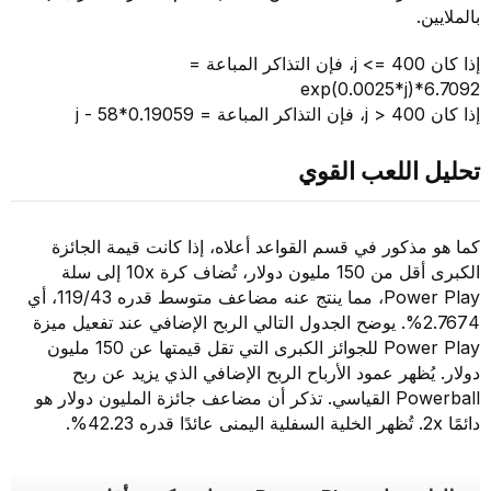
بالملايين.
إذا كان j <= 400، فإن التذاكر المباعة =
6.7092*exp(0.0025*j)
إذا كان j > 400، فإن التذاكر المباعة = 0.19059*j - 58
تحليل اللعب القوي
كما هو مذكور في قسم القواعد أعلاه، إذا كانت قيمة الجائزة
الكبرى أقل من 150 مليون دولار، تُضاف كرة 10x إلى سلة
Power Play، مما ينتج عنه مضاعف متوسط قدره 119/43، أي
2.7674%. يوضح الجدول التالي الربح الإضافي عند تفعيل ميزة
Power Play للجوائز الكبرى التي تقل قيمتها عن 150 مليون
دولار. يُظهر عمود الأرباح الربح الإضافي الذي يزيد عن ربح
Powerball القياسي. تذكر أن مضاعف جائزة المليون دولار هو
دائمًا 2x. تُظهر الخلية السفلية اليمنى عائدًا قدره 42.23%.