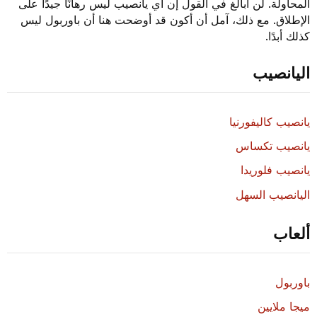
المحاولة. لن أبالغ في القول إن أي يانصيب ليس رهانًا جيدًا على
الإطلاق. مع ذلك، آمل أن أكون قد أوضحت هنا أن باوربول ليس
كذلك أبدًا.
اليانصيب
يانصيب كاليفورنيا
يانصيب تكساس
يانصيب فلوريدا
اليانصيب السهل
ألعاب
باوربول
ميجا ملايين