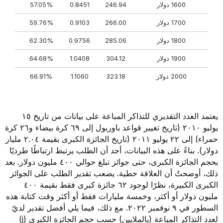
1600 دولار
246.94
0.8451
57.05%
1700 دولار
266.00
0.9103
59.76%
1800 دولار
285.06
0.9756
62.30%
1900 دولار
304.12
1.0408
64.68%
2000 دولار
323.18
1.1060
66.91%
يعتمد العدد التقديري للتذاكر المباعة على بيانات من تاريخ ١٥
يوليو ٢٠١٠ (تاريخ تغيير قواعد باوربول إلى ٦٩ كرة بيضاء و٢٦ كرة
حمراء) إلى ٢٢ يوليو ٢٠١١ (تاريخ الجائزة الكبرى بقيمة ٢.٠٤ مليار
دولار). بناءً على هذه البيانات، أجد أن الطلب يرتبط ارتباطًا طرديًا
بحجم الجائزة الكبرى، حتى جوائز تبلغ حوالي ٤٠٠ مليون دولار. بعد
ذلك، أوضحتُ أن العلاقة خطية. يصعب تقدير الطلب على الجوائز
الكبرى الكبيرة، نظرًا لوجود ٦٢ جائزة كبرى فقط بقيمة ٤٠٠
مليون دولار أو أكثر، وخمسة مليارات فقط أو أكثر وقت كتابة هذه
السطور في ٩ نوفمبر ٢٠٢٢. مع ذلك، فيما يلي أفضل تقدير لديّ
لعدد التذاكر المباعة (بالملايين) حسب حجم الجائزة الكبرى (j)