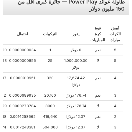
طاولة عوائد Power Play — جائزة كبرى أقل من
150 مليون دولار
أبيض
قوة
الكرات
كرة
يفوز
التركيبات
احتمال
مباراة
المباريات
5
نعم
0 دولار
1
0.0000000034
00000
5
لا
1,000,000.00
25
0.0000000856
74453
دولار
4
نعم
17,674.42
320
0.0000010951
58797
دولارًا
3
نعم
176.74 دولارًا
20,160
0.0000689935
2042
4
لا
176.74 دولارًا
8000
0.0000273784
89699
2
نعم
12.37 دولارًا
416,640
0.0014258662
09488
3
لا
12.37 دولارًا
504,000
0.0017248381
8574