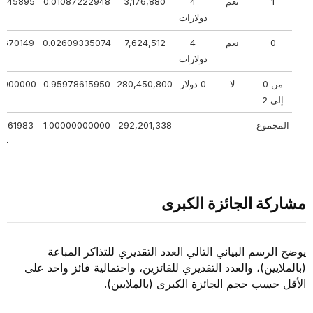
1
نعم
4
3,176,880
0.01087222948
74445895
دولارات
0
نعم
4
7,624,512
0.02609335074
18670149
دولارات
من 0
لا
0 دولار
280,450,800
0.95978615950
00000000
إلى 2
المجموع
292,201,338
1.00000000000
803161983
+ ؟
مشاركة الجائزة الكبرى
يوضح الرسم البياني التالي العدد التقديري للتذاكر المباعة
(بالملايين)، والعدد التقديري للفائزين، واحتمالية فائز واحد على
الأقل حسب حجم الجائزة الكبرى (بالملايين).