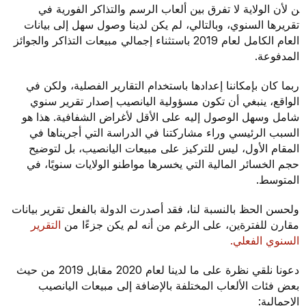
ن لأن الولاية لا تفرق بين ألعاب الرسم والتذاكر الفورية في
تقريرها السنوي، وبالتالي، لم يكن لدينا وصول سهل إلى بيانات
العام الكامل لعام 2019 باستثناء إجمالي مبيعات التذاكر والجوائز
المدفوعة.
ربما كان بإمكاننا إعدادها باستخدام التقارير الفصلية، ولكن في
الواقع، ينبغي أن تكون مسؤولية اليانصيب إصدار تقرير سنوي
شامل وسهل الوصول إليه على الأقل لأغراض الشفافية. هذا هو
السبب الرئيسي وراء مشاركتنا في الدراسة التي أجريناها في
المقام الأول، ليس للتركيز على مبيعات اليانصيب، بل لتوضيح
حجم الخسائر المالية التي يخسرها مواطنو الولايات سنويًا، في
المتوسط.
ولحسن الحظ بالنسبة لنا، فقد أصدرت الدولة بالفعل تقرير بيانات
مقارن للفترةين، على الرغم من أنه لم يكن جزءًا من
التقرير
السنوي الفعلي.
دعونا نلقي نظرة على ما لدينا لعام 2020 مقابل 2019 من حيث
بعض فئات الألعاب المختلفة بالإضافة إلى مبيعات اليانصيب
الإجمالية: