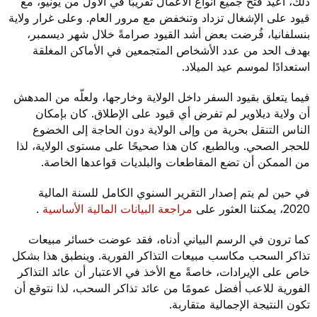
ذلك، أُعيد فتح جميع أنواع الأعمال تقريبًا في الأول من يونيو، مع
قيود على الإشغال تزداد وتنخفض مع مرور العام. وعلى غرار ولاية
بنسلفانيا، فُرضت بعض أشد القيود صرامةً خلال شهر ديسمبر،
بهدف الحد من عدد الأشخاص المتجمعين في الأماكن المغلقة
استعدادًا لموسم عيد الميلاد.
فيما يتعلق بقيود السفر داخل الولاية وخارجها، ولعلّه من المدهش
أن ولاية ديلاوير لم تفرض أي قيود على الإطلاق. كان بإمكان
الناس التنقل بحرية من وإلى الولاية دون الحاجة إلى الخضوع
للحجر الصحي. وبالطبع، كان هذا صحيحًا على مستوى الولاية، لذا
من الممكن أن تضع المقاطعات والبلديات قواعدها الخاصة.
في حين لم يتم إصدار التقرير السنوي الكامل للسنة المالية
2020، يمكننا العثور على
مراجعة البيانات المالية الأساسية
.
كما ترون في الرسم البياني أدناه، فقد عوضت خسائر مبيعات
تذاكر السحب مكاسب مبيعات التذاكر الفورية. وينطبق هذا بشكل
خاص على الإيرادات، خاصةً مع الأخذ في الاعتبار أن عائد التذاكر
الفورية للاعب أفضل عمومًا من عائد تذاكر السحب، لذا نتوقع أن
تكون النتيجة الإجمالية متقاربة.