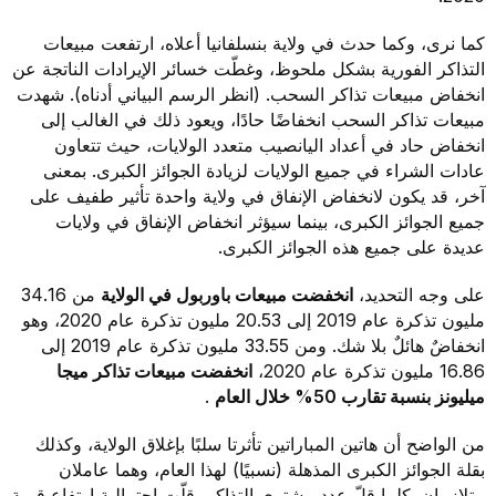
كما نرى، وكما حدث في ولاية بنسلفانيا أعلاه، ارتفعت مبيعات
التذاكر الفورية بشكل ملحوظ، وغطّت خسائر الإيرادات الناتجة عن
انخفاض مبيعات تذاكر السحب. (انظر الرسم البياني أدناه). شهدت
مبيعات تذاكر السحب انخفاضًا حادًا، ويعود ذلك في الغالب إلى
انخفاض حاد في أعداد اليانصيب متعدد الولايات، حيث تتعاون
عادات الشراء في جميع الولايات لزيادة الجوائز الكبرى. بمعنى
آخر، قد يكون لانخفاض الإنفاق في ولاية واحدة تأثير طفيف على
جميع الجوائز الكبرى، بينما سيؤثر انخفاض الإنفاق في ولايات
عديدة على جميع هذه الجوائز الكبرى.
على وجه التحديد،
انخفضت مبيعات باوربول في الولاية
من 34.16
مليون تذكرة عام 2019 إلى 20.53 مليون تذكرة عام 2020، وهو
انخفاضٌ هائلٌ بلا شك. ومن 33.55 مليون تذكرة عام 2019 إلى
16.86 مليون تذكرة عام 2020،
انخفضت مبيعات تذاكر ميجا
ميليونز بنسبة تقارب 50% خلال العام
.
من الواضح أن هاتين المباراتين تأثرتا سلبًا بإغلاق الولاية، وكذلك
بقلة الجوائز الكبرى المذهلة (نسبيًا) لهذا العام، وهما عاملان
متلازمان. كلما قلّ عدد مشتري التذاكر، قلّت احتمالية ارتفاع قيمة