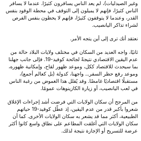
وغير الصيدليات)، لم يعد الناس يسافرون كثيرًا. عندما لا يسافر
الناس كثيرًا، فإنهم لا يميلون إلى التوقف في محطة الوقود بنفس
القدر، وعندما لا يتوقفون كثيرًا، فإنهم لا يحظون بنفس الفرص
لشراء تذاكر اليانصيب.
نعتقد أنك ترى إلى أين يتجه الأمر.
ثانيًا، واجه العديد من السكان في مختلف ولايات البلاد حالة من
عدم اليقين الاقتصادي نتيجةً لجائحة كوفيد-19. فإلى جانب جهلنا
بما سيحدث للاقتصاد ككل، وموعد ظهور لقاح، وإمكانية ظهوره،
وموعد رفع حظر السفر... واجهنا، كدولة (بل كعالم أجمع)،
مستقبلًا اقتصاديًا غامضًا. وقد يُقلل هذا الغموض من رغبة الناس
في لعب اليانصيب، أو زيارة الكازينوهات عمومًا.
من المرجح أن سكان الولايات التي فرضت أشد إجراءات الإغلاق
شعروا بأكبر قدر من عدم اليقين، إذ عطّل كوفيد-19 حياتهم
الطبيعية، أكثر مما قد يشعر به سكان الولايات الأخرى. كما أن
سكان الولايات التي أغلقت المطاعم على نطاق واسع كانوا أكثر
عرضة للتسريح أو الإجازة نتيجة لذلك.