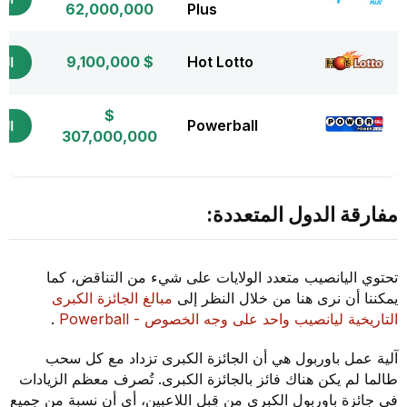
62,000,000
Plus
$ 9,100,000
Hot Lotto
التذ
$
Powerball
التذ
307,000,000
مفارقة الدول المتعددة:
تحتوي اليانصيب متعدد الولايات على شيء من التناقض، كما
يمكننا أن نرى هنا من خلال النظر إلى
مبالغ الجائزة الكبرى
التاريخية ليانصيب واحد على وجه الخصوص - Powerball
.
آلية عمل باوربول هي أن الجائزة الكبرى تزداد مع كل سحب
طالما لم يكن هناك فائز بالجائزة الكبرى. تُصرف معظم الزيادات
في جائزة باوربول الكبرى من قِبل اللاعبين، أي أن نسبة من جميع