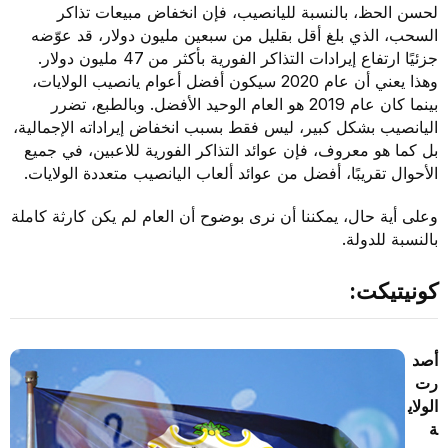
لحسن الحظ، بالنسبة لليانصيب، فإن انخفاض مبيعات تذاكر
السحب، الذي بلغ أقل بقليل من سبعين مليون دولار، قد عوّضه
جزئيًا ارتفاع إيرادات التذاكر الفورية بأكثر من 47 مليون دولار.
وهذا يعني أن عام 2020 سيكون أفضل أعوام يانصيب الولايات،
بينما كان عام 2019 هو العام الوحيد الأفضل. وبالطبع، تضرر
اليانصيب بشكل كبير، ليس فقط بسبب انخفاض إيراداته الإجمالية،
بل كما هو معروف، فإن عوائد التذاكر الفورية للاعبين، في جميع
الأحوال تقريبًا، أفضل من عوائد ألعاب اليانصيب متعددة الولايات.
وعلى أية حال، يمكننا أن نرى بوضوح أن العام لم يكن كارثة كاملة
بالنسبة للدولة.
كونيتيكت:
أصد
رت
الولاي
ة