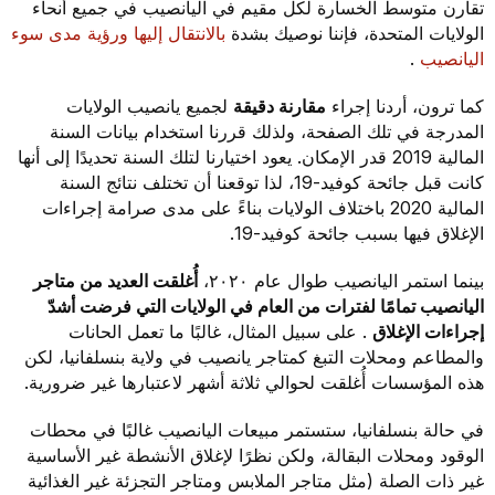
تقارن متوسط الخسارة لكل مقيم في اليانصيب في جميع أنحاء
الولايات المتحدة، فإننا نوصيك بشدة
بالانتقال إليها ورؤية مدى سوء
اليانصيب
.
كما ترون، أردنا إجراء
مقارنة دقيقة
لجميع يانصيب الولايات
المدرجة في تلك الصفحة، ولذلك قررنا استخدام بيانات السنة
المالية 2019 قدر الإمكان. يعود اختيارنا لتلك السنة تحديدًا إلى أنها
كانت قبل جائحة كوفيد-19، لذا توقعنا أن تختلف نتائج السنة
المالية 2020 باختلاف الولايات بناءً على مدى صرامة إجراءات
الإغلاق فيها بسبب جائحة كوفيد-19.
بينما استمر اليانصيب طوال عام ٢٠٢٠،
أُغلقت العديد من متاجر
اليانصيب تمامًا لفترات من العام في الولايات التي فرضت أشدّ
إجراءات الإغلاق
. على سبيل المثال، غالبًا ما تعمل الحانات
والمطاعم ومحلات التبغ كمتاجر يانصيب في ولاية بنسلفانيا، لكن
هذه المؤسسات أُغلقت لحوالي ثلاثة أشهر لاعتبارها غير ضرورية.
في حالة بنسلفانيا، ستستمر مبيعات اليانصيب غالبًا في محطات
الوقود ومحلات البقالة، ولكن نظرًا لإغلاق الأنشطة غير الأساسية
غير ذات الصلة (مثل متاجر الملابس ومتاجر التجزئة غير الغذائية