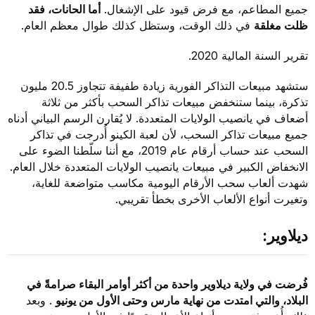
جميع المطاعم، مع فرض قيود على الإشغال.
أما الحانات، فقد
ظلت مغلقة
في ذلك الوقت، وستظل كذلك طوال معظم العام.
تقرير السنة المالية 2020.
ستشهد مبيعات التذاكر الفورية زيادة طفيفة تتجاوز 20.5 مليون
تذكرة، بينما ستنخفض مبيعات تذاكر السحب بأكثر من ثلاثة
أضعاف في يانصيب الولايات المتعددة. لا يُقارن الرسم البياني أدناه
جميع مبيعات تذاكر السحب، لأن لعبة الكينو أُدرجت في تذاكر
السحب عند حساب أرقام عام 2019، مع أننا سلّطنا الضوء على
الانخفاض الكبير في مبيعات يانصيب الولايات المتعددة خلال العام.
شهدت ألعاب سحب الأرقام اليومية مكاسب متواضعة للغاية،
وتغيرت أنواع الألعاب الأخرى بخطأ تقريبي.
ديلاوير:
فُرضت في ولاية ديلاوير واحدة من أكثر أوامر البقاء صرامةً في
البلاد، والتي امتدت من نهاية مارس وحتى الأول من يونيو
. وبعد