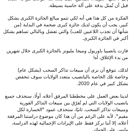
قبل أن تُمثل بدقة على آلة حاسبة بسيطة.
الفكرة من كل هذا هي أنه لكي تنمو مبالغ الجائزة الكبرى بشكل
كبير، يجب أن يكون لديك جائزة كبرى ضخمة في البداية (من
شأنها أن تجذب اللاعبين للعب) والتي تفشل وبالتالي تساهم بشكل
أكبر في الجائزة الكبرى.
فازت يانصيبا باوربول وميجا مليونز بالجائزة الكبرى خلال شهرين
من بدء الإغلاق. آه!
لذلك، نتوقع أن نرى أن مبيعات تذاكر السحب (بشكل عام)
وخاصة تلك الخاصة باليانصيب متعدد الولايات سوف تنخفض
بشكل كبير في عام 2020.
لدينا بعض العمل على مخططنا المرفق أعلاه. أولًا، سنحذف جميع
يانصيب الولايات التي لم تُفرّق بين مبيعات التذاكر الفورية
ومبيعات تذاكر السحب. ثانيًا، سنحذف عمود "الخسارة لكل
مقيم"، لأنه على الرغم من أن هذا كان موضوع دراستنا المرفقة
أعلاه، إلا أننا نركز فقط على الإيرادات الإجمالية لهذه الدراسة،
وليس على الجوائز.