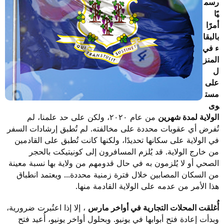
رسم
يًا
أمرًا
بالبقا
ء في
المنز
ل
على
مست
وى
الولاية لمدة شهرين
من عام ٢٠٢٠، ولكن على حد علمنا، لم
تُفرض أي عقوبات محددة على مخالفته. لم تُطبق إرشادات السفر
في الولاية على سكانها تحديدًا، ولكنها كانت تُطبق على القادمين
من خارج الولاية. قد يُلزم المسافرون إلى كونيتيكت بالحجر
الصحي أو لا يُلزمون به في حال قدومهم من ولاية بها نسبة معينة
من السكان المصابين خلال فترة زمنية محددة... ويعتمد انطباق
هذا الأمر من عدمه على الولاية القادمة منها.
أُغلقت المحلات التجارية في أواخر مارس
، إلا إذا اعتُبرت ضرورية،
وبدأت إعادة فتح أبوابها في يونيو. وبحلول أواخر يونيو، أُعيد فتح