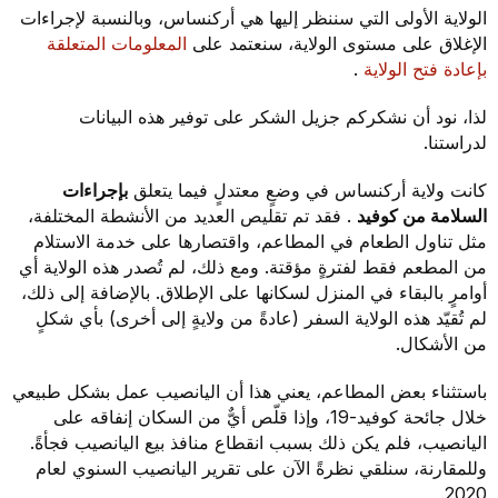
الولاية الأولى التي سننظر إليها هي أركنساس، وبالنسبة لإجراءات
الإغلاق على مستوى الولاية، سنعتمد على
المعلومات المتعلقة
بإعادة فتح الولاية
.
لذا، نود أن نشكركم جزيل الشكر على توفير هذه البيانات
لدراستنا.
كانت ولاية أركنساس في وضعٍ معتدلٍ فيما يتعلق
بإجراءات
السلامة من كوفيد
. فقد تم تقليص العديد من الأنشطة المختلفة،
مثل تناول الطعام في المطاعم، واقتصارها على خدمة الاستلام
من المطعم فقط لفترةٍ مؤقتة. ومع ذلك، لم تُصدر هذه الولاية أي
أوامرٍ بالبقاء في المنزل لسكانها على الإطلاق. بالإضافة إلى ذلك،
لم تُقيّد هذه الولاية السفر (عادةً من ولايةٍ إلى أخرى) بأي شكلٍ
من الأشكال.
باستثناء بعض المطاعم، يعني هذا أن اليانصيب عمل بشكل طبيعي
خلال جائحة كوفيد-19، وإذا قلّص أيٌّ من السكان إنفاقه على
اليانصيب، فلم يكن ذلك بسبب انقطاع منافذ بيع اليانصيب فجأةً.
وللمقارنة، سنلقي نظرةً الآن على تقرير اليانصيب السنوي لعام
2020.