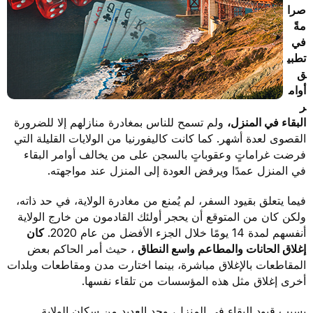
صرا
مةً
في
تطبي
ق
أوام
ر
البقاء في المنزل،
ولم تسمح للناس بمغادرة منازلهم إلا للضرورة
القصوى لعدة أشهر. كما كانت كاليفورنيا من الولايات القليلة التي
فرضت غراماتٍ وعقوباتٍ بالسجن على من يخالف أوامر البقاء
في المنزل عمدًا ويرفض العودة إلى المنزل عند مواجهته.
فيما يتعلق بقيود السفر، لم يُمنع من مغادرة الولاية، في حد ذاته،
ولكن كان من المتوقع أن يحجر أولئك القادمون من خارج الولاية
أنفسهم لمدة 14 يومًا خلال الجزء الأفضل من عام 2020.
كان
إغلاق الحانات والمطاعم واسع النطاق
، حيث أمر الحاكم بعض
المقاطعات بالإغلاق مباشرة، بينما اختارت مدن ومقاطعات وبلدات
أخرى إغلاق مثل هذه المؤسسات من تلقاء نفسها.
بسبب قيود البقاء في المنزل، وجد العديد من سكان الولاية