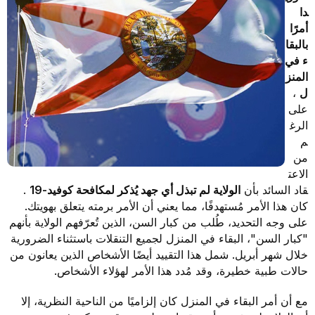
دا
أمرًا
بالبقا
ء في
المنز
ل
،
على
الرغ
م
من
الاعت
قاد السائد بأن
الولاية لم تبذل أي جهد يُذكر لمكافحة كوفيد-19
.
كان هذا الأمر مُستهدفًا، مما يعني أن الأمر برمته يتعلق بهويتك.
على وجه التحديد، طُلب من كبار السن، الذين تُعرّفهم الولاية بأنهم
"كبار السن"، البقاء في المنزل لجميع التنقلات باستثناء الضرورية
خلال شهر أبريل. شمل هذا التقييد أيضًا الأشخاص الذين يعانون من
حالات طبية خطيرة، وقد مُدد هذا الأمر لهؤلاء الأشخاص.
مع أن أمر البقاء في المنزل كان إلزاميًا من الناحية النظرية، إلا