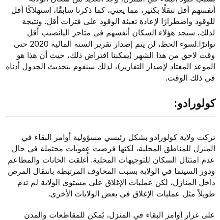
أنفسهم أقل تنقلًا بكثير، مما يعني، كما ذكرنا سابقًا، استهلاكًا أقل
للوقود واضطرارًا لإعادة تعبئة الوقود على فترات أقل. ونتيجة
لذلك، سيجد هؤلاء السكان أنفسهم في متاجر اليانصيب أقل
تواترًا.لسوء الحظ، لن يتم إصدار تقرير السنة المالية 2020 حتى
وقت لاحق من هذا الشهر (يمكننا افتراض ذلك، حيث أن هذا هو
الموعد المعتاد لإصدار التقارير)، لذلك سنقوم بتحديث الجدول أدناه
في ذلك الوقت.
كولورادو:
تركت ولاية كولورادو بشكل رئيسي مسؤولية أوامر البقاء في
المنزل للمناطق المحلية، لكنها فرضت عقوبات محتملة في حال
عدم امتثال السكان للتوجيهات المحلية. أُغلقت الحانات والمطاعم
ودور السينما في الولاية بسبب المخاوف المرتبطة بانتقال المرض
داخل المنازل، لكن عمليات الإغلاق على مستوى الولاية لم تدم
طويلاً مثل عمليات الإغلاق في بعض الولايات الأخرى.
على غرار أوامر البقاء في المنزل، يُمكن للمقاطعات والمدن