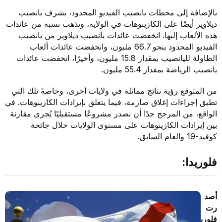
بالإضافة إلى محطات يانصيب الفيديو المحدود، يشرف يانصيب
ديلاوير أيضًا على الكازينوهات في الولاية، وتذهب نسبة من عائدات
هذه الألعاب إليها. انخفضت عائدات يانصيب ديلاوير من يانصيب
الفيديو المحدود بنحو 66.7 مليون، وانخفضت عائدات ألعاب
الطاولة لليانصيب بمقدار 15.8 مليون، وأخيرًا، انخفضت عائدات
يانصيب الرياضة بمقدار 55.4 مليون.
من المتوقع رؤية نتائج مماثلة في ولايات أخرى، وخاصةً تلك التي
تطبق إجراءات إغلاق صارمة، فيما يتعلق بإيرادات الكازينوهات. في
الواقع، من المرجح جدًا أن نصدر مشروعًا مستقبليًا يُجري مقارنة
بين إيرادات الكازينوهات على مستوى الولايات خلال جائحة
كوفيد-19 والعام السابق.
فلوريدا:
أصد
رت
فلوري