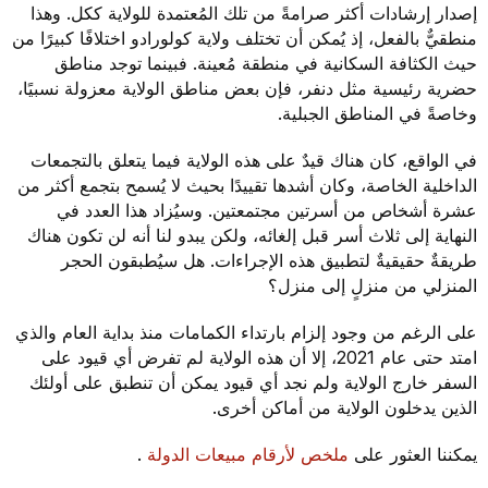
إصدار إرشادات أكثر صرامةً من تلك المُعتمدة للولاية ككل. وهذا
منطقيٌّ بالفعل، إذ يُمكن أن تختلف ولاية كولورادو اختلافًا كبيرًا من
حيث الكثافة السكانية في منطقة مُعينة. فبينما توجد مناطق
حضرية رئيسية مثل دنفر، فإن بعض مناطق الولاية معزولة نسبيًا،
وخاصةً في المناطق الجبلية.
في الواقع، كان هناك قيدٌ على هذه الولاية فيما يتعلق بالتجمعات
الداخلية الخاصة، وكان أشدها تقييدًا بحيث لا يُسمح بتجمع أكثر من
عشرة أشخاص من أسرتين مجتمعتين. وسيُزاد هذا العدد في
النهاية إلى ثلاث أسر قبل إلغائه، ولكن يبدو لنا أنه لن تكون هناك
طريقةٌ حقيقيةٌ لتطبيق هذه الإجراءات. هل سيُطبقون الحجر
المنزلي من منزلٍ إلى منزل؟
على الرغم من وجود إلزام بارتداء الكمامات منذ بداية العام والذي
امتد حتى عام 2021، إلا أن هذه الولاية لم تفرض أي قيود على
السفر خارج الولاية ولم نجد أي قيود يمكن أن تنطبق على أولئك
الذين يدخلون الولاية من أماكن أخرى.
يمكننا العثور على
ملخص لأرقام مبيعات الدولة
.