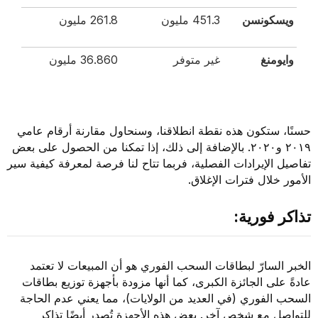
ويسكونسن
451.3 مليون
261.8 مليون
وايومنغ
غير متوفر
36.860 مليون
حسنًا، ستكون هذه نقطة انطلاقنا، وسنحاول مقارنة أرقام عامي
٢٠١٩ و٢٠٢٠. بالإضافة إلى ذلك، إذا تمكنا من الحصول على بعض
تفاصيل الإيرادات الفصلية، فربما تتاح لنا فرصة لمعرفة كيفية سير
الأمور خلال فترات الإغلاق.
تذاكر فورية:
الخبر السارّ لبطاقات السحب الفوري هو أن المبيعات لا تعتمد
عادةً على الجائزة الكبرى، كما أنها مزودة بأجهزة توزيع بطاقات
السحب الفوري (في العديد من الولايات)، مما يعني عدم الحاجة
للتواصل مع شخص آخر. بعض هذه الأجهزة تُصدر أيضًا تذاكر