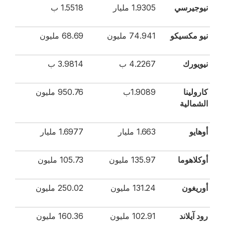
نيوجيرسي
1.9305 مليار
1.5518 ب
نيو مكسيكو
74.941 مليون
68.69 مليون
نيويورك
4.2267 ب
3.9814 ب
كارولينا
1.9089ب
950.76 مليون
الشمالية
أوهايو
1.663 مليار
1.6977 مليار
أوكلاهوما
135.97 مليون
105.73 مليون
أوريغون
131.24 مليون
250.02 مليون
رود آيلاند
102.91 مليون
160.36 مليون