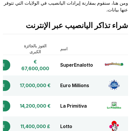
ومن هنا، سنقوم بمقارنة إيرادات اليانصيب في الولايات التي تتوفر
عنها بيانات.
شراء تذاكر اليانصيب عبر الإنترنت
الفوز بالجائزة
شر
اسم
الكبرى
الت
€
SuperEnalotto
التذ
67,600,000
€ 17,000,000
Euro Millions
التذ
€ 14,200,000
La Primitiva
التذ
£ 11,400,000
Lotto
التذ