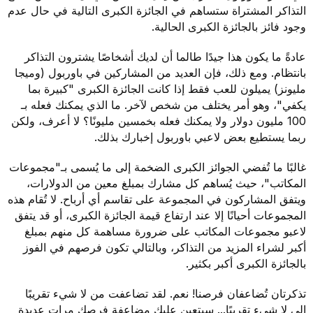
التذاكر المشتراة ستساهم في الجائزة الكبرى التالية في حال عدم
وجود فائز بالجائزة الكبرى الحالية.
عادةً ما يكون هذا جيدًا طالما أن لديك أشخاصًا يشترون التذاكر
بانتظام. ومع ذلك، فإن العديد من المشاركين في باوربول (وميجا
مليونز) يميلون للعب فقط إذا كانت الجائزة الكبرى "كبيرة بما
يكفي"، وهو أمر يختلف من شخص لآخر. ما الذي يمكنك فعله بـ
100 مليون دولار ولا يمكنك فعله بخمسين مليونًا؟ لا أعرف، ولكن
ربما يستطيع بعض لاعبي باوربول إخبارك بذلك.
غالبًا ما تُفضي الجوائز الكبرى الضخمة إلى ما يُسمى بـ"مجموعات
المكاتب"، حيث يُساهم كل مشارك بمبلغ معين من الدولارات،
ويتفق المشاركون في المجموعة على تقاسم أي أرباح. لا تُقام هذه
المجموعات أحيانًا إلا عند ارتفاع قيمة الجائزة الكبرى، أو قد يتفق
لاعبو مجموعات المكاتب على ضرورة مساهمة كل منهم بمبلغ
أكبر لشراء المزيد من التذاكر، وبالتالي تكون فرصهم في الفوز
بالجائزة الكبرى أكبر بكثير.
تذكرتان تُضاعفان فرصنا! نعم. لقد تضاعفت من لا شيء تقريبًا
إلى لا شيء تقريبًا... سيتعين عليك مضاعفة فرصك مرات عديدة