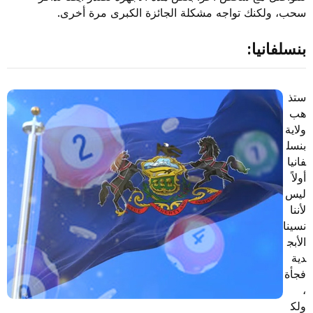
سحب، ولكنك تواجه مشكلة الجائزة الكبرى مرة أخرى.
بنسلفانيا:
ستذ
هب
ولاية
بنسل
فانيا
أولاً
ليس
لأننا
نسينا
الأبج
دية
فجأة
،
ولك