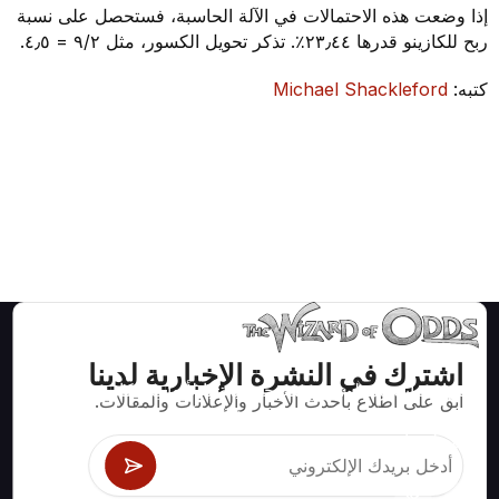
إذا وضعت هذه الاحتمالات في الآلة الحاسبة، فستحصل على نسبة
ربح للكازينو قدرها ٢٣٫٤٤٪. تذكر تحويل الكسور، مثل ٩/٢ = ٤٫٥.
كتبه:
Michael Shackleford
اشترك في النشرة الإخبارية لدينا
استراتيجيات ومعلومات صحيحة رياضيا لألعاب الكازينو مثل
ابق على اطلاع بأحدث الأخبار والإعلانات والمقالات.
البلاك جاك وكرابس والروليت ومئات الألعاب الأخرى التي
يمكن لعبها.