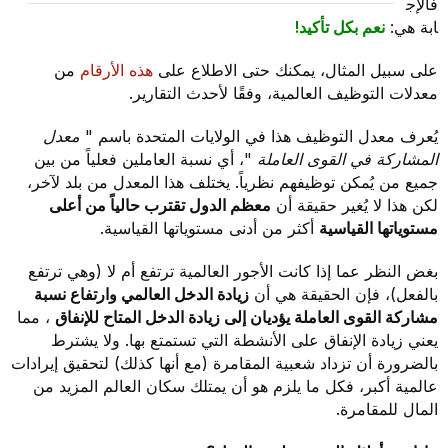
فالإج
ابة هي:
نعم بكل تأكيد!
على سبيل المثال، يمكنك حتى الاطلاع على
هذه الأرقام
من
معدلات التوظيف العالمية، وفقًا لأحدث التقارير.
يُعرف معدل التوظيف هذا في الولايات المتحدة باسم "
معدل
المشاركة في القوى العاملة
"، أي نسبة العاملين فعلياً من بين
جميع من يُمكن توظيفهم نظرياً. يختلف هذا المعدل من بلد لآخر،
لكن هذا لا يُغير حقيقة أن
معظم الدول تقترب حالياً من أعلى
مستوياتها القياسية
أكثر من أدنى مستوياتها القياسية.
بغض النظر عما إذا كانت الأجور العالمية ترتفع أم لا (وهي ترتفع
بالفعل)، فإن الحقيقة هي أن
زيادة الدخل العالمي وارتفاع نسبة
مشاركة القوى العاملة يؤديان إلى زيادة الدخل المتاح للإنفاق
، مما
يعني زيادة الإنفاق على الأنشطة التي تستمتع بها. ولا يشترط
بالضرورة أن تزداد شعبية المقامرة (مع أنها كذلك) لتحقيق إيرادات
عالمية أكبر، فكل ما يلزم هو أن يمتلك سكان العالم المزيد من
المال للمقامرة.