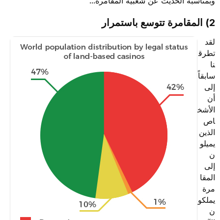
وبمناسبة الحديث عن شعبية المقامرة...
2) المقامرة تتوسع باستمرار
لقد
تطرق
نا
سابقاً
إلى
أن
الأشخ
اص
الذين
يميلو
ن
إلى
المقا
مرة
يملكو
ن