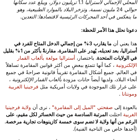
المحلي الإجمالي لأستراليا 1.1 تريليون دولار، ويبلغ عدد سكانها
حوالي 24 مليون نسمة. وتزخر البلاد بالموارد الطبيعية، وهو
ما ينعكس في أحد المحركات الرئيسية لاقتصادها: التعدين.
دعونا نحلل هذا الأمر للحظة:
هذا يعني أن
ما يقارب 3% من إجمالي الدخل المتاح للفرد في
أستراليا، بعد تعديله، يُهدر على المقامرة، مقارنةً بأكثر من 1% بقليل
في الولايات المتحدة.
باختصار،
أستراليا مولعة بألعاب القمار
الإلكترونية
، كما أنها تتمتع ببعضٍ من أكثر قوانين المقامرة تساهلاً
في العالم. جميع أشكال المقامرة تقريباً قانونية صراحةً في جميع
أنحاء البلاد، ولديها أيضاً حانات مزودة
بألعاب القمار الإلكترونية
،
على غرار تلك الموجودة في ولايات أمريكية مثل
فرجينيا الغربية
ومونتانا
.
بالعودة إلى
صفحتي "الميل إلى المقامرة"
، نرى أن
ولاية فرجينيا
الغربية
احتلت
المرتبة السادسة من حيث الخسائر لكل مقيم، على
الرغم من أنها ولاية لا تضم سوى خمسة كازينوهات تجارية مرخصة.
(أحدها خاص من الناحية الفنية).