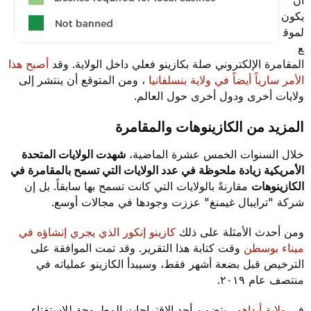
أن
يكون
لموق
ع
المقامرة الإلكتروني صلة بكازينو فعلي داخل الولاية. وقد
أصبح هذا
الأمر سارياً أيضاً في ولاية بنسلفانيا
، ومن المتوقع أن ينتشر إلى
ولايات أخرى ودول أخرى حول العالم.
المزيد من الكازينوهات والمقامرة
خلال السنوات الخمس عشرة الماضية،
شهدت الولايات المتحدة
الأمريكية زيادة ملحوظة في عدد الولايات التي تسمح بالمقامرة في
الكازينوهات
مقارنةً بالولايات التي كانت تسمح بها سابقاً. بل إن
شركة "ترايبال غيمنغ" عززت وجودها في مجالات أوسع.
ومن أحدث الأمثلة على ذلك
كازينو إنكور الذي يجري إنشاؤه في
ميناء بوسطن
وقت كتابة هذا التقرير. وقد تمت الموافقة على
الترخيص قبل بضعة أشهر فقط، وسيبدأ الكازينو عملياته في
منتصف عام ٢٠١٩.
في
ولاية أيداهو
، يتضمن أحد الاقتراحات المطروحة للاستفتاء