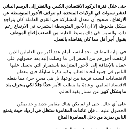
حتى خلال فترة الركود الاقتصادي الكبير، وبالنظر إلى الرسم البياني
لعشر سنوات في الولايات المتحدة، لم تتوقف الأجور المتوسطة عن
الارتفاع
. صحيح أن معدل المشاركة في القوى العاملة كان يتراجع
بشكل ملحوظ، إلا أن الأجور المتوسطة استمرت في الارتفاع رغم
ذلك. والسبب في ذلك بسيط للغاية:
من الصعب إقناع الموظف
بقبول أجر أقل مما كان يتقاضاه بالفعل.
في نهاية المطاف، نجد أنفسنا أمام عدد أكبر من العاملين الذين
ارتفعت أجورهم من الصفر إلى ما وصلت إليه بعد حصولهم على
عمل، بالإضافة إلى الأجور المتزايدة باستمرار التي يحصل عليها
الناس في جميع أنحاء العالم. وكما ذكرنا سابقًا، فإن معظم
الاقتصادات ليست فريدة من نوعها، بل هي مجرد جزء مما يفعله
الاقتصاد العالمي. وعادةً ما يتطلب الأمر
حدثًا جللًا لكي ينحرف بلد
ما بشكل كبير
عن مسار بقية العالم.
على أي حال، حتى لو لم يكن هناك مقامر جديد واحد يمكن
الحصول عليه ...
فإن عائدات المقامرة ستظل في ازدياد حيث يتمتع
الناس بمزيد من دخل المقامرة المتاح.