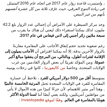
، واستمرت قاعدة زوار عام 2017 في اتجاه عام 2016 المتمثل
في زيادة التنوع العرقي، حيث عرّف ثلاثة من كل عشرة أنفسهم
بأنهم من غير البيض.
وجد مركز السيطرة على الأمراض أن إجمالي عدد الزوار بلغ 42.2
مليون، لذلك يمكننا استقراء ذلك ليعني أن هناك ما يقرب من
سبعة ملايين زائر أجنبي إلى لاس فيغاس في عام 2017.
رغم صعوبة تحديد حجم إنفاق الأجانب على المقامرة مقارنةً
بالزوار الآخرين بدقة، إلا أنه يمكننا افتراض أن
الأجانب يميلون إلى
الإقامة لفترات أطول، وبالتالي، من المرجح أن ينفقوا مبالغ أكبر
عمومًا.
ومن المؤكد تقريبًا أن بعض الزوار القادمين من غرب
الولايات المتحدة، وخاصةً
من كاليفورنيا
، كانوا في رحلات يومية.
بمتوسط
أقل من 500 دولار أمريكي للفرد
، نلاحظ أن خسارة
المقامرة للفرد في الولايات المتحدة تحتل
المرتبة الخامسة عالميًا
. وهذا أمر مثير للاهتمام، لأن جزءًا كبيرًا من هذه الأموال لا يأتي
من مواطنين أمريكيين، ولكنه يعني أيضًا أننا
لسنا الدولة الأكثر
هوسًا بالمقامرة في العالم.
وفقًا لموقع Investopedia
: