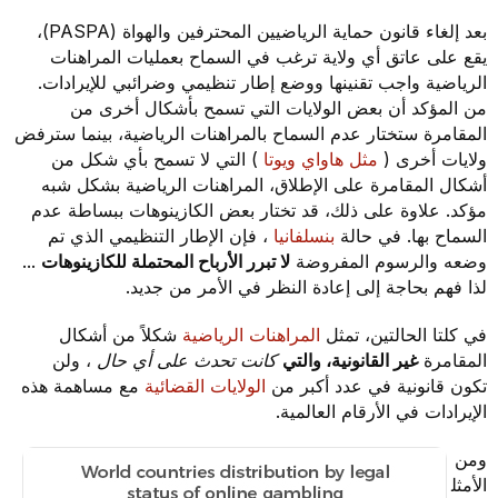
بعد إلغاء قانون حماية الرياضيين المحترفين والهواة (PASPA)،
يقع على عاتق أي ولاية ترغب في السماح بعمليات المراهنات
الرياضية واجب تقنينها ووضع إطار تنظيمي وضرائبي للإيرادات.
من المؤكد أن بعض الولايات التي تسمح بأشكال أخرى من
المقامرة ستختار عدم السماح بالمراهنات الرياضية، بينما سترفض
ولايات أخرى (
مثل هاواي
ويوتا
) التي لا تسمح بأي شكل من
أشكال المقامرة على الإطلاق، المراهنات الرياضية بشكل شبه
مؤكد. علاوة على ذلك، قد تختار بعض الكازينوهات ببساطة عدم
السماح بها. في حالة
بنسلفانيا
، فإن الإطار التنظيمي الذي تم
وضعه والرسوم المفروضة
لا تبرر الأرباح المحتملة للكازينوهات
...
لذا فهم بحاجة إلى إعادة النظر في الأمر من جديد.
في كلتا الحالتين، تمثل
المراهنات الرياضية
شكلاً من أشكال
المقامرة
غير القانونية، والتي
كانت تحدث على أي حال
، ولن
تكون قانونية في عدد أكبر من
الولايات القضائية
مع مساهمة هذه
الإيرادات في الأرقام العالمية.
ومن
الأمثل