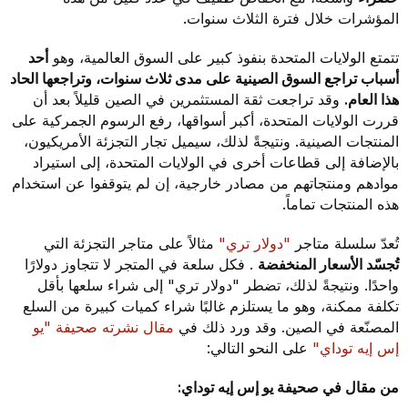
المؤشرات خلال فترة الثلاث سنوات.
تتمتع الولايات المتحدة بنفوذ كبير على السوق العالمية، وهو
أحد
أسباب تراجع السوق الصينية على مدى ثلاث سنوات، وتراجعها الحاد
هذا العام.
وقد تراجعت ثقة المستثمرين في الصين قليلاً بعد أن
قررت الولايات المتحدة، أكبر أسواقها، رفع الرسوم الجمركية على
المنتجات الصينية. ونتيجةً لذلك، سيميل تجار التجزئة الأمريكيون،
بالإضافة إلى قطاعات أخرى في الولايات المتحدة، إلى استيراد
موادهم ومنتجاتهم من مصادر خارجية، إن لم يتوقفوا عن استخدام
هذه المنتجات تماماً.
تُعدّ سلسلة متاجر
"دولار تري"
مثالاً على متاجر التجزئة التي
تُجسّد الأسعار المنخفضة
. فكل سلعة في المتجر لا تتجاوز دولارًا
واحدًا. ونتيجةً لذلك، تضطر "دولار تري" إلى شراء سلعها بأقل
تكلفة ممكنة، وهو ما يستلزم غالبًا شراء كميات كبيرة من السلع
المصنّعة في الصين. وقد ورد ذلك في
مقال نشرته صحيفة "يو
إس إيه توداي"
على النحو التالي:
من مقال في صحيفة يو إس إيه توداي: