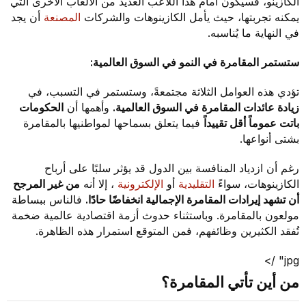
الكازينو، فسيكون أمام هذا اللاعب العديد من الألعاب الأخرى التي
يمكنه تجربتها، حيث يأمل الكازينوهات والشركات
المصنعة
أن يجد
في النهاية ما يُناسبه.
ستستمر المقامرة في النمو في السوق العالمية:
تؤدي هذه العوامل الثلاثة مجتمعةً، وستستمر في التسبب، في
زيادة عائدات المقامرة في السوق العالمية.
وأهمها أن
الحكومات
باتت عموماً أقل تقييداً
فيما يتعلق بسماحها لمواطنيها بالمقامرة
بشتى أنواعها.
رغم أن ازدياد المنافسة بين الدول قد يؤثر سلبًا على أرباح
الكازينوهات، سواءً
التقليدية
أو
الإلكترونية
، إلا أنه
من غير المرجح
أن تشهد إيرادات المقامرة الإجمالية انخفاضًا حادًا.
فالناس ببساطة
مولعون بالمقامرة. وباستثناء حدوث أزمة اقتصادية عالمية ضخمة
تُفقد الكثيرين وظائفهم، فمن المتوقع استمرار هذه الظاهرة.
jpg" />
من أين تأتي المقامرة؟