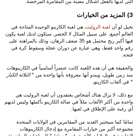
التي لديها بالفعل أشكال معينة من المقامرة المرخصة.
3) المزيد من الخيارات
تخيل لو أن
لعبة الروليت
هي لعبة الكازينو الوحيدة المتاحة في
العالم أجمع، على سبيل المثال لا الحصر. ستكون لديك لعبة يكون
فيها أكبر ربح محتمل هو 35 ضعف الرهان، وذلك بالمراهنة على
رقم واحد فقط، وهي عبارة عن دوران عجلة وسقوط كرة في
فتحة.
والحقيقة هي أن هذه اللعبة كانت عنصراً أساسياً في الكازينوهات
منذ زمن طويل، ويبدو أنها معروفة بأنها واحدة من "
الثلاثة الكبار
" في ألعاب الكازينو.
مع ذلك، لا يزال هناك أشخاص يعتقدون أن لعبة الروليت هي
واحدة من أكثر الألعاب مللاً في صالة الكازينو بأكملها وليس لديهم
أي رغبة على الإطلاق في لعبها.
تمامًا كما سيختبر العديد من المقامرين في الولايات المتحدة
مجموعة أكبر من خيارات المقامرة مع إدخال الكازينوهات
التقليدية في الولايات الأخرى غير "
نيفادا
" للمراهنات الرياضية؛