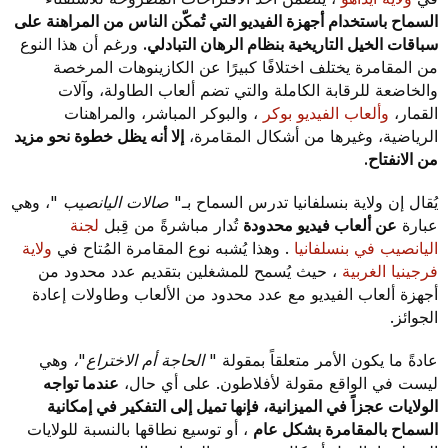
السماح باستخدام أجهزة الفيديو التي تُمكّن الناس من المراهنة على
سباقات الخيل التاريخية بنظام الرهان التبادلي.
ورغم أن هذا النوع
من المقامرة يختلف اختلافًا كبيرًا عن الكازينوهات المرخصة
والخاضعة للرقابة الكاملة والتي تضم ألعاب الطاولة، وآلات
القمار،
وألعاب الفيديو بوكر
، والبوكر المباشر، والمراهنات
الرياضية، وغيرها من أشكال المقامرة،
إلا أنه يظل خطوة نحو مزيد
من الانفتاح.
يُقال إن ولاية بنسلفانيا تدرس السماح بـ"
صالات اليانصيب
"، وهي
عبارة
عن ألعاب فيديو محدودة
تُدار مباشرةً من قِبل
لجنة
اليانصيب في بنسلفانيا
. وهذا يُشبه نوع المقامرة المُتاح في
ولاية
فرجينيا الغربية
، حيث يُسمح للمشغلين بتقديم عدد محدود من
أجهزة ألعاب الفيديو مع عدد محدود من الألعاب وطاولات إعادة
الجوائز.
عادةً ما يكون الأمر متعلقاً بمقولة "
الحاجة أم الاختراع"،
وهي
ليست في الواقع مقولة لأفلاطون. على أي حال،
عندما تواجه
الولايات عجزاً في الميزانية، فإنها تميل إلى التفكير في إمكانية
السماح بالمقامرة بشكل عام
، أو توسيع نطاقها بالنسبة للولايات