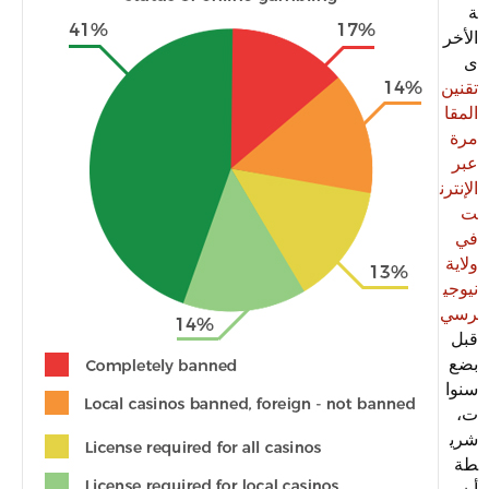
ة
الأخر
ى
تقنين
المقا
مرة
عبر
الإنترن
ت
في
ولاية
نيوجي
رسي
قبل
بضع
سنوا
ت،
شري
طة