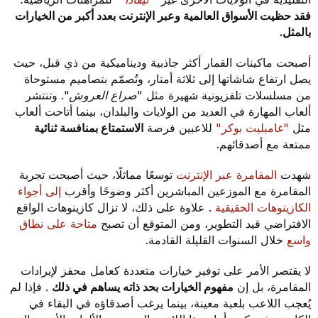
فقد حظيت الأسواق العالمية وعبر الإنترنت بعدد أكبر من الخيارات
بالمثل.
أصبحت ماكينات القمار أكثر جاذبية وديناميكية من ذي قبل، حيث
يصل ارتفاع شاشاتها إلى ثلاثة أمتار، وتُصمّم بتصاميم مستوحاة
من مسلسلات تلفزيونية شهيرة مثل
"صراع العروش".
وتنتشر
ألعاب المهارة في العديد من الولايات والبلدان، بينما أتاحت ألعاب
مثل
"غامبليت بوكر"
للاعبين فرصة
الاستمتاع بمنافسة ثنائية
ممتعة مع أصدقائهم.
شهدت
المقامرة عبر الإنترنت
توسعًا مماثلًا، حيث أصبحت تجربة
المقامرة مع الموزعين المباشرين أكثر وضوحًا وأقرب
إلى أجواء
الكازينوهات الحقيقية
. علاوة على ذلك، لا تزال كازينوهات الواقع
الافتراضي قيد التطوير، ومن المتوقع أن تصبح
متاحة على نطاق
واسع
خلال السنوات القليلة القادمة.
لا يقتصر الأمر على توفير خيارات متعددة كعامل محفز لإيرادات
المقامرة، بل إن
مفهوم الخيارات بحد ذاته يساهم في ذلك
. فإذا لم
يُعجب اللاعب بلعبة معينة، بينما يرغب أصدقاؤه في البقاء في