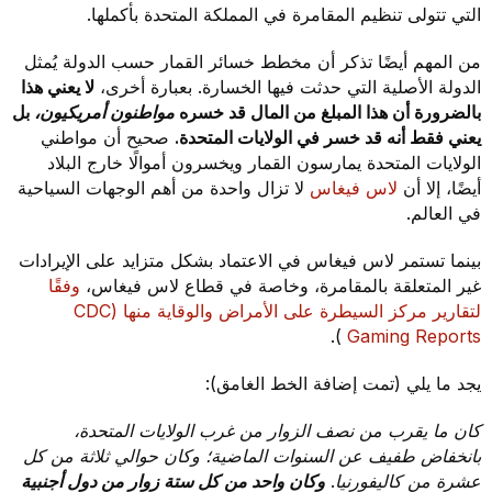
التي تتولى تنظيم المقامرة في المملكة المتحدة بأكملها.
من المهم أيضًا تذكر أن مخطط خسائر القمار حسب الدولة يُمثل
الدولة الأصلية التي حدثت فيها الخسارة. بعبارة أخرى،
لا يعني هذا
بالضرورة أن هذا المبلغ من المال قد خسره
مواطنون أمريكيون،
بل
يعني فقط أنه قد خسر في الولايات المتحدة.
صحيح أن مواطني
الولايات المتحدة يمارسون القمار ويخسرون أموالًا خارج البلاد
أيضًا، إلا أن
لاس فيغاس
لا تزال واحدة من أهم الوجهات السياحية
في العالم.
بينما تستمر لاس فيغاس في الاعتماد بشكل متزايد على الإيرادات
غير المتعلقة بالمقامرة، وخاصة في قطاع لاس فيغاس،
وفقًا
لتقارير مركز السيطرة على الأمراض والوقاية منها (CDC
).
Gaming Reports
يجد ما يلي (تمت إضافة الخط الغامق):
كان ما يقرب من نصف الزوار من غرب الولايات المتحدة،
بانخفاض طفيف عن السنوات الماضية؛ وكان حوالي ثلاثة من كل
عشرة من كاليفورنيا.
وكان واحد من كل ستة زوار من دول أجنبية