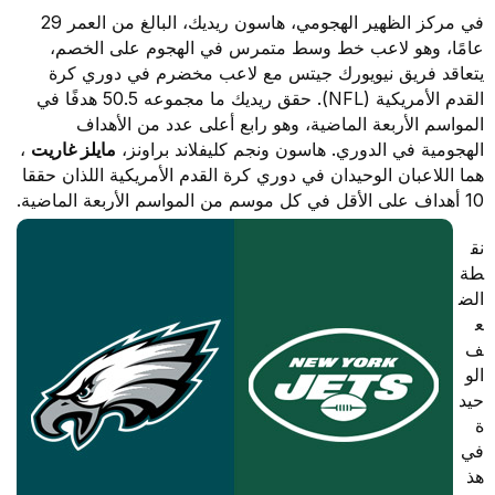
في مركز الظهير الهجومي، هاسون ريديك، البالغ من العمر 29
عامًا، وهو لاعب خط وسط متمرس في الهجوم على الخصم،
يتعاقد فريق نيويورك جيتس مع لاعب مخضرم في دوري كرة
القدم الأمريكية (NFL). حقق ريديك ما مجموعه 50.5 هدفًا في
المواسم الأربعة الماضية، وهو رابع أعلى عدد من الأهداف
الهجومية في الدوري. هاسون ونجم كليفلاند براونز،
مايلز غاريت
،
هما اللاعبان الوحيدان في دوري كرة القدم الأمريكية اللذان حققا
10 أهداف على الأقل في كل موسم من المواسم الأربعة الماضية.
نق
طة
الض
ع
ف
الو
حيد
ة
في
هذ