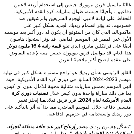
غالبًا ما يميل فريق نيويورك جيتس إلى استخدام أربعة لاعبين
دفاعيين، وأحيانًا خمسة، طوال مباريات كرة القدم الأمريكية،
للحفاظ على لياقة لاعبي الهجوم السريعين والرشيقين ضد
خصومهم. قد يؤثر انضمام ريديك الجديد بشكل كبير على
ماكدونالد، الذي كان من المتوقع أن يكون له دور أكبر بعد موسمه
الأول غير المميز في الموسم الماضي. قد يؤثر استحواذ هاسون
أيضًا على فرانكلين مايرز، الذي تبلغ
قيمة راتبه 16.4 مليون دولار
هذا العام. قد يتواصل فريق نيويورك جيتس معه لإعادة التفاوض
على عقده ليصبح أكثر ملاءمةً للفريق.
القلق الرئيسي بشأن ريديك هو تراجع مستواه بشكل كبير في نهاية
موسم 2023-2024 السابق في دوري كرة القدم الأمريكية، حيث
أنهى الموسم بخمس مباريات متتالية مخيبة للآمال بدون أي كيس،
بما في ذلك مباراة واحدة بدون كيس خلال
تصفيات دوري كرة
القدم الأمريكية لعام 2024.
قرر فريق فيلادلفيا إيجلز تغيير
منسقي دفاعه خلال الموسم الماضي، مما بدا أنه أثر بالتأكيد على
دور ريديك واستخدامه في حزمهم الدفاعية.
"يُشكّل هاسون ريديك
مصدر إزعاج كبير عند حافة منطقة الجزاء.
إنه لاعبٌ مُثيرٌ للاهتمام بلا شك
"،
هذا ما شرحه روبرت صالح،