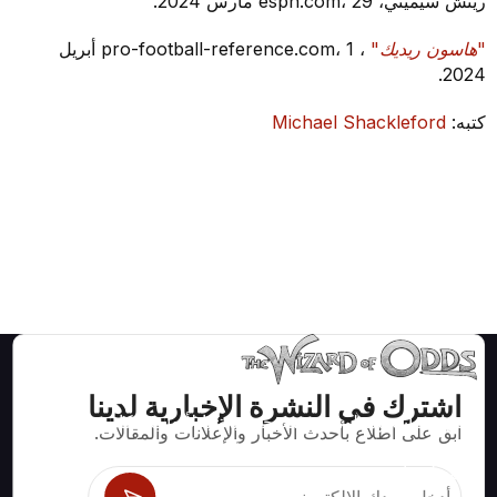
ريتش سيميني، espn.com، 29 مارس 2024.
"هاسون ريديك"
، pro-football-reference.com، 1 أبريل
2024.
كتبه:
Michael Shackleford
اشترك في النشرة الإخبارية لدينا
استراتيجيات ومعلومات صحيحة رياضيا لألعاب الكازينو مثل
ابق على اطلاع بأحدث الأخبار والإعلانات والمقالات.
البلاك جاك وكرابس والروليت ومئات الألعاب الأخرى التي
يمكن لعبها.