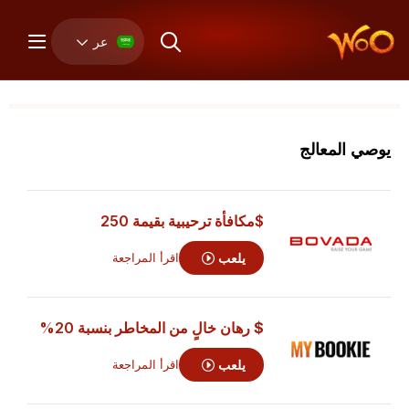
عر
يوصي المعالج
$مكافأة ترحيبية بقيمة 250
يلعب
اقرأ المراجعة
$ رهان خالٍ من المخاطر
بنسبة 20%
يلعب
اقرأ المراجعة