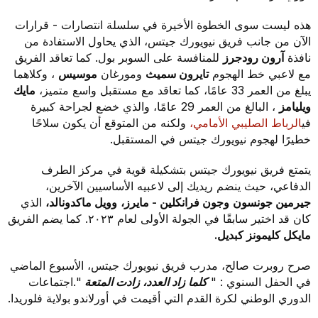
هذه ليست سوى الخطوة الأخيرة في سلسلة انتصارات - قرارات
الآن من جانب فريق نيويورك جيتس، الذي يحاول الاستفادة من
نافذة
آرون رودجرز
للمنافسة على السوبر بول. كما تعاقد الفريق
مع لاعبي خط الهجوم
تايرون سميث
ومورغان
موسيس
، وكلاهما
يبلغ من العمر 33 عامًا، كما تعاقد مع مستقبل واسع متميز،
مايك
ويليامز
، البالغ من العمر 29 عامًا، والذي خضع لجراحة كبيرة
في
الرباط الصليبي الأمامي،
ولكنه من المتوقع أن يكون سلاحًا
خطيرًا لهجوم نيويورك جيتس في المستقبل.
يتمتع فريق نيويورك جيتس بتشكيلة قوية في مركز الطرف
الدفاعي، حيث ينضم ريديك إلى لاعبيه الأساسيين الآخرين،
جيرمين جونسون
وجون فرانكلين - مايرز،
وويل ماكدونالد،
الذي
كان قد اختير سابقًا في الجولة الأولى لعام ٢٠٢٣. كما يضم الفريق
مايكل كليمونز كبديل.
صرح روبرت صالح، مدرب فريق نيويورك جيتس، الأسبوع الماضي
في الحفل السنوي
: "
كلما زاد العدد، زادت المتعة
".
اجتماعات
الدوري الوطني لكرة القدم التي أقيمت في أورلاندو بولاية فلوريدا.