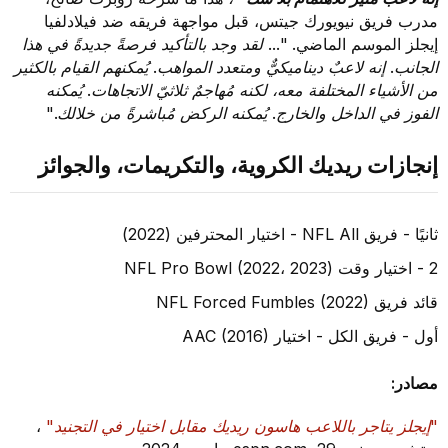
مدرب فريق نيويورك جيتس، قبل مواجهة فريقه ضد فيلادلفيا
إيجلز الموسم الماضي.
"... لقد وجد بالتأكيد فرصةً جديدةً في هذا
الجانب. إنه لاعبٌ ديناميكيٌّ ومتعدد المواهب. يُمكنهم القيام بالكثير
من الأشياء المختلفة معه، لكنه مُهاجمٌ ثلاثيّ الاتجاهات. يُمكنه
الفوز في الداخل والخارج. يُمكنه الركض مُباشرةً من خلالك."
إنجازات ريديك الكروية، والتكريمات، والجوائز
ثانيًا - فريق NFL All - اختيار المحترفين (2022)
2 - اختيار وقت NFL Pro Bowl (2022، 2023)
قائد فريق NFL Forced Fumbles (2022)
أول - فريق الكل - اختيار AAC (2016)
مصادر:
"إيجلز يتاجر باللاعب هاسون ريديك مقابل اختيار في التجنيد"
،