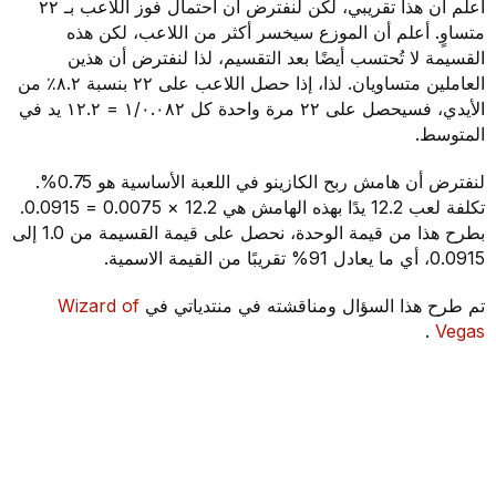
أعلم أن هذا تقريبي، لكن لنفترض أن احتمال فوز اللاعب بـ ٢٢
متساوٍ. أعلم أن الموزع سيخسر أكثر من اللاعب، لكن هذه
القسيمة لا تُحتسب أيضًا بعد التقسيم، لذا لنفترض أن هذين
العاملين متساويان. لذا، إذا حصل اللاعب على ٢٢ بنسبة ٨.٢٪ من
الأيدي، فسيحصل على ٢٢ مرة واحدة كل ١/٠.٠٨٢ = ١٢.٢ يد في
المتوسط.
لنفترض أن هامش ربح الكازينو في اللعبة الأساسية هو 0.75%.
تكلفة لعب 12.2 يدًا بهذه الهامش هي 12.2 × 0.0075 = 0.0915.
بطرح هذا من قيمة الوحدة، نحصل على قيمة القسيمة من 1.0 إلى
0.0915، أي ما يعادل 91% تقريبًا من القيمة الاسمية.
تم طرح هذا السؤال ومناقشته في منتدياتي في
Wizard of
.
Vegas