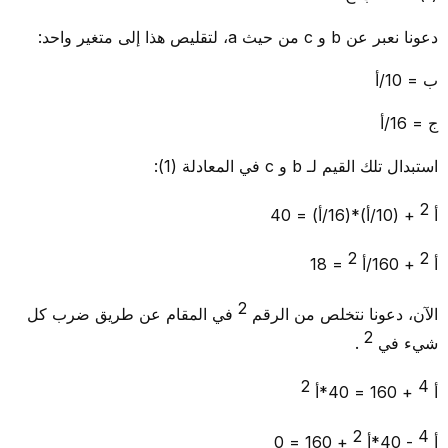
دعونا نعبر عن b و c من حيث a، لتقليص هذا إلى متغير واحد:
ب = 10/أ
ج = 16/أ
استبدال تلك القيم لـ b و c في المعادلة (1):
2
أ
+ (10/أ)*(16/أ) = 40
2
2
أ
+ 160/أ
= 18
2
الآن، دعونا نتخلص من الرقم
في المقام عن طريق ضرب كل
2
شيء في
.
2
4
أ
+ 160 = 40*أ
2
4
أ
- 40*أ
+ 160 = 0