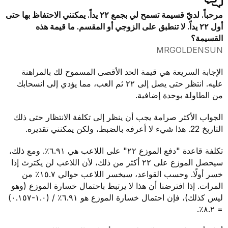
مرحباً. لديّ قسيمة تسمح لي بجمع ٢٢ يداً. يمكنني الاحتفاظ بها حتى
أول ٢٢ يداً. لا تنطبق على الزوجي أو المقسم. ما قيمة هذه
القسيمة؟
MRGOLDENSUN
الإجابة السريعة هي قيمة الحد الأقصى المسموح لك بالمراهنة
عليه. انتظر حتى يصل إلى ٢٢ ثم العب، مما يؤدي إلى انسحابك
من الطاولة بوحدة إضافية.
الجواب الأكثر صرامة يجب أن ينظر إلى تكلفة الانتظار حتى ذلك
التاريخ 22. هذا شيء لا أعرفه بالضبط، ولكن يمكنني تقديره.
تكلفة قاعدة "دفع الموزع ٢٢" على اللاعب هي ٦.٩١٪. ومع ذلك،
سيحصل الموزع على ٢٢ أكثر من ذلك، لأن اللاعب لن يكترث إذا
خسر أولًا. وحسب القواعد، سيخسر اللاعب حوالي ١٥.٧٪ من
المرات. إذا افترضنا أن هذا لا يرتبط باحتمال خسارة الموزع (وهو
ليس كذلك)، فإن احتمال خسارة الموزع هو ٦.٩١٪ / (١.٠-٠.١٥٧)
= ٨.٢٪.