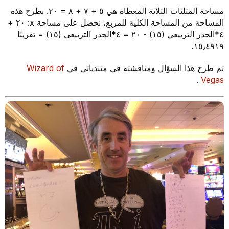
مساحة المثلثات الثلاثة المعطاة هي ٥ + ٧ + ٨ = ٢٠. بطرح هذه
المساحة من المساحة الكلية للمربع، نحصل على مساحة x: ٢٠ +
٤*الجذر التربيعي (١٥) - ٢٠ = ٤*الجذر التربيعي (١٥) = تقريبًا
١٥٫٤٩١٩.
تم طرح هذا السؤال ومناقشته في منتدياتي في
Wizard of
.
Vegas