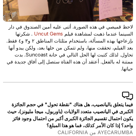
لاحظ قميصي في هذه الصورة. أثنى عليه أمين الصندوق في دار
السينما عندما ذهبت لمشاهدة فيلم
Uncut Gems
. شكرتها
بإزعاجها بهذه المسألة، باستخدام مثلثات المناطق ٢ و٣ و٤ فقط.
بعد الفيلم، تحققت منها، ولم تتمكن من حلها بعد، ولكن يبدو أنها
تحاول. لذلك كتبت لها الحل التالي في حانة Suncoast. بدت
ممتنة له بالفعل. أعتقد أن هذه الفتاة ستصل إلى آفاق جديدة في
حياتها.
فيما يتعلق باليانصيب، هل هناك "نقطة تحول" في حجم الجائزة
الكبرى في اليانصيب متعدد الولايات (باوربول، ميجا مليونز)، حيث
يكون احتمال تقسيم الجائزة الكبرى أكبر من احتمال وجود فائز
واحد؟ إذا كان الأمر كذلك، فما هو هذا المبلغ؟
AYECARUMBA من CALIFORNIA