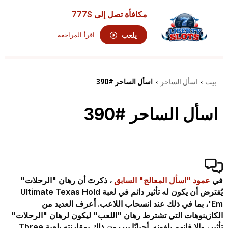
مكافأة تصل إلى
$777
يلعب
اقرأ المراجعة
بيت
اسأل الساحر
اسأل الساحر #390
›
›
اسأل الساحر #390
في
عمود "اسأل المعالج" السابق
، ذكرتَ أن رهان "الرحلات"
يُفترض أن يكون له تأثير دائم في لعبة Ultimate Texas Hold
'Em، بما في ذلك عند انسحاب اللاعب. أعرف العديد من
الكازينوهات التي تشترط رهان "اللعب" ليكون لرهان "الرحلات"
تأثير، وإلا فإنهم يلغونه. أحيانًا يبررون ذلك بمقارنته بلعبة Three