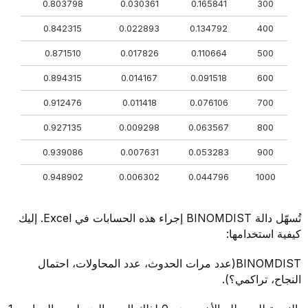
0.803798
0.030361
0.165841
300
0.842315
0.022893
0.134792
400
0.871510
0.017826
0.110664
500
0.894315
0.014167
0.091518
600
0.912476
0.011418
0.076106
700
0.927135
0.009298
0.063567
800
0.939086
0.007631
0.053283
900
0.948902
0.006302
0.044796
1000
تُسهّل دالة BINOMDIST إجراء هذه الحسابات في Excel. إليك
كيفية استخدامها:
BINOMDIST(عدد مرات الحدوث، عدد المحاولات، احتمال
النجاح، تراكمي؟).