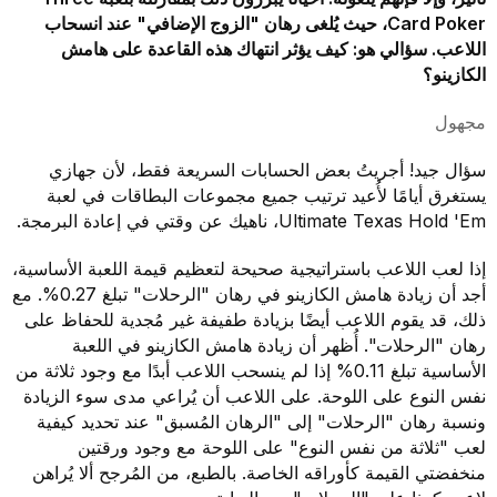
Card Poker، حيث يُلغى رهان "الزوج الإضافي" عند انسحاب
اللاعب. سؤالي هو: كيف يؤثر انتهاك هذه القاعدة على هامش
الكازينو؟
مجهول
سؤال جيد! أجريتُ بعض الحسابات السريعة فقط، لأن جهازي
يستغرق أيامًا لأُعيد ترتيب جميع مجموعات البطاقات في لعبة
Ultimate Texas Hold 'Em، ناهيك عن وقتي في إعادة البرمجة.
إذا لعب اللاعب باستراتيجية صحيحة لتعظيم قيمة اللعبة الأساسية،
أجد أن زيادة هامش الكازينو في رهان "الرحلات" تبلغ 0.27%. مع
ذلك، قد يقوم اللاعب أيضًا بزيادة طفيفة غير مُجدية للحفاظ على
رهان "الرحلات". أُظهر أن زيادة هامش الكازينو في اللعبة
الأساسية تبلغ 0.11% إذا لم ينسحب اللاعب أبدًا مع وجود ثلاثة من
نفس النوع على اللوحة. على اللاعب أن يُراعي مدى سوء الزيادة
ونسبة رهان "الرحلات" إلى "الرهان المُسبق" عند تحديد كيفية
لعب "ثلاثة من نفس النوع" على اللوحة مع وجود ورقتين
منخفضتي القيمة كأوراقه الخاصة. بالطبع، من المُرجح ألا يُراهن