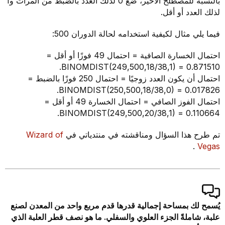
بالنسبة للمصطلح الأخير، ضع 0 لذلك العدد بالضبط من المرات و1
لذلك العدد أو أقل.
فيما يلي مثال لكيفية استخدامه لحالة الدوران 500:
احتمال الخسارة الصافية = احتمال 49 فوزًا أو أقل =
BINOMDIST(249,500,18/38,1) = 0.871510.
احتمال أن يكون العدد زوجيًا = احتمال 250 فوزًا بالضبط =
BINOMDIST(250,500,18/38,0) = 0.017826.
احتمال الفوز الصافي = احتمال الخسارة 49 أو أقل =
BINOMDIST(249,500,20/38,1) = 0.110664.
تم طرح هذا السؤال ومناقشته في منتدياتي في
Wizard of
.
Vegas
يُسمح لك بمساحة إجمالية قدرها قدم مربع واحد من المعدن لصنع
علبة، شاملةً الجزء العلوي والسفلي. ما هو نصف قطر العلبة الذي