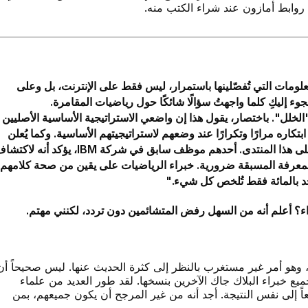
روابط أمازون عند شراء الكتب منه.
لمعلومات التي تُفصّلينها باستمرار، ليس فقط على الإنترنت، بل وعلى
لجوء إليكِ كلما واجهتُ سؤالًا شائكًا حول رياضيات المقامرة.
خلل". باختصار، يقول هذا إن واضعي الاستراتيجية الأساسية الأصليين
تكاره مرارًا وتكرارًا عند وضعهم لاستراتيجيتهم الأساسية. وكما يُعلن
أحد مؤيدي "الخلل": "ثلاثة آخرون فقط يعرفون ينشرون على هذا المنتدى. أحدهم موظف سابق في شركة IBM، يؤكد أنه 
 المعرفة المسبقة ضرورية. خبراء الرياضيات على يقين من صحة كلامهم؛
د بالمائة فقط تُلخص كل شيء."
هراء؟ أعلم أنه من السهل رفض المتشائمين دون تردد، لكنني مهتم.
، وهو أمر غير مستغرب بالنظر إلى كثرة الحديث عنها. ليس صحيحاً أن
جميع خبراء البلاك جاك الآخرين بنسخها. لقد طور العديد من علماء
اً إلى نفس النتيجة. أجد أنه من غير المرجح أن يكون جميعهم، بمن