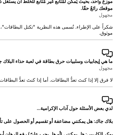
موزع واحد، بحيث يُمكن لمُتابع غير مُتابع للخلط أن يستغل 
موقعك رائعٌ حقًا.
مجهول
شكراً على الإطراء. تُسمى هذه النظرية "تكتل البطاقات"، و
موثوق.
ما هي إيجابيات وسلبيات حرق بطاقة في لعبة حذاء البلاك ج
مجهول
لا فرق إلا إذا كنتَ تعدُّ البطاقات. أما إذا كنتَ تعدُّ البطا
لدي بعض الأسئلة حول آداب الإكرامية...
بلاك جاك: هل يمكنني مضاعفة أو تقسيم أو الحصول على تأ
بوكر الكاريبي: هل يمكنني (أو هل يجب عليّ) رفع الرهان أيض