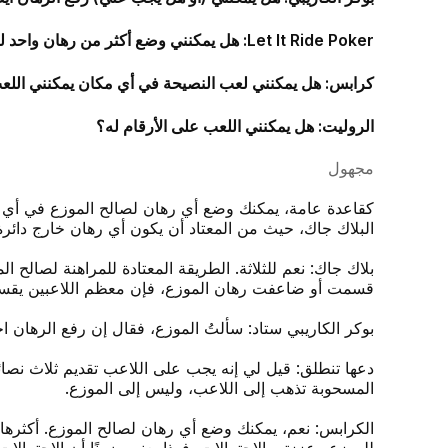
Let It Ride Poker: هل يمكنني وضع أكثر من رهان واحد للموزع (ماذا يحدث إذا قررت سحب أحد رهاناتي وكان هناك إكرامية)؟
كرابس: هل يمكنني لعب النصيحة في أي مكان يمكنني اللعب 
الروليت: هل يمكنني اللعب على الأرقام له؟
مجهول
كقاعدة عامة، يمكنك وضع أي رهان لصالح الموزع في أي لعبة
البلاك جاك، حيث من المعتاد أن يكون أي رهان خارج دائرة
بلاك جاك: نعم للثلاثة. الطريقة المعتادة للمراهنة لصالح ا
قسمت أو ضاعفت رهان الموزع، فإن معظم اللاعبين يقسمون
بوكر الكاريبي ستاد: سألتُ الموزع، فقال إن رفع الرهان ا
دعها تنطلق: قيل لي إنه يجب على اللاعب تقديم ثلاث نصائ
المسحوبة تذهب إلى اللاعب، وليس إلى الموزع.
للموزع وعززته بالاحتمالات، فهذا يعني ضمنًا أن الاحتمالات ت