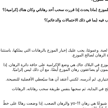
فيه (بما في ذلك الاحتمالات والدعائم)؟
. وعمومًا، يجب عليك إخبار الموزع بالرهانات التي يملكها، باستثناء
 الرهان لصالح الموزع.
لموزع في البلاك جاك هي وضع الإكرامية على حافة دائرة الرهان. إذا
 أو يضاعفون رهان الموزع أيضًا، مع أن ذلك ليس إلزاميًا.
ختياري. لم أدرسه، لكنني أعتقد أن هذا سيُعطي الأفضلية للنصيحة.
ح في البداية، ثم سحبها بنفس طريقة سحب رهاناته. الرهانات
الكرابس: نعم، يمكنك وضع أي رهان لصالح الموزع. أكثرها شيوعًا هي رهان yo-11 والرهان الصعب. إذا وضعت رهانًا على خطّ
ُعدّ أيضًا نصيحة.