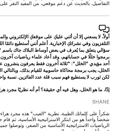
التفاصيل. بالحديث عن دعم موقعي، من المفيد النقر على 
أولاً، لا يسعني إلا أن أثني عليكِ على موقعكِ الإلكتروني وا
التلفزيون وفي نشراتكِ الإخبارية. أعلم أنني أستطيع دائمًا ال
سؤالي يتعلق بما يُعرف في بعض أوساط البلاك جاك باسم "ال
برمجوا خللًا في حساباتهم، وقد أعاد علماء رياضيات آخرون اب
الخلل، يجب برمجة محاكاة حاسوبية للقيام بذلك، وبالتالي
لكن ثورب لا يستطيع فهم سبب قلة عدد الفائزين. نسبة واح
إذًا، ما هو الخلل، وهل فيه أي حقيقة؟ أم أنه نظريًا مجرد 
SHANE
شكراً على كلماتك الطيبة. نظرية "العيب" هذه مجرد هراء
شخصاً واحداً هو من ابتكر الاستراتيجية الأساسية، ثم قام 
الرياضيات الاستراتيجية الأساسية من الصفر، وتوصلوا جميع
فيهم أنا، مصابين بنفس العيب.