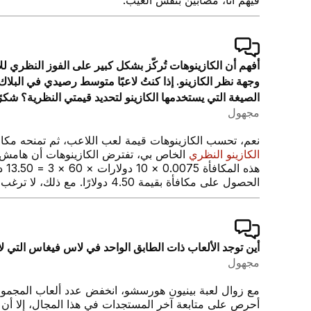
أفهم أن الكازينوهات تُركّز بشكل كبير على الفوز النظري لل
الصيغة التي يستخدمها الكازينو لتحديد قيمتي النظرية؟ شكرًا
مجهول
نعم، تحسب الكازينوهات قيمة لعب اللاعب، ثم تمنحه مكافأة بنسبة معين
الكازينو النظري
هذه
الحصول على مكافأة بقيمة 4.50 دولارًا. مع ذلك، لا ترغب معظم الكازينوهات في المبالغة في هذه المكافآت الصغيرة.
أين توجد الألعاب ذات الطابق الواحد في لاس فيغاس التي لا تزال ت
مجهول
أحرص على متابعة آخر المستجدات في هذا المجال، إلا أن 