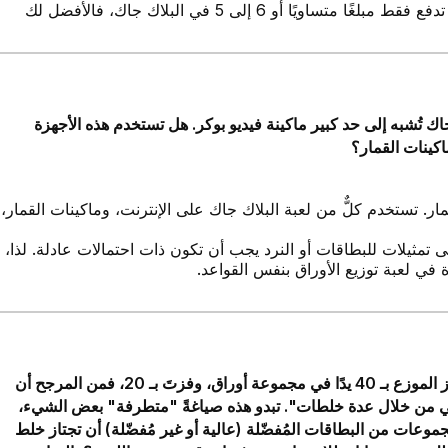
كورتيز، وويسترن. احذر من ألعاب المجموعة الواحدة التي تدفع فقط مبلغًا متساويًا أو 6 إلى 5 في البلاك جاك، فالأفضل لك
ك تُشبه إلى حد كبير ماكينة فيديو بوكر. هل تستخدم هذه الأجهزة
اكينات القمار؟
ار. تستخدم كلٌّ من لعبة البلاك جاك على الإنترنت، وماكينات القمار،
لى تمثيلات للبطاقات أو النرد يجب أن تكون ذات احتمالات عادلة. لذا،
 في لعبة توزيع الأوراق بنفس القواعد.
قرأتُ اقتباساتٍ مشابهةً لهذا على موقعين مختلفين: "إذا فاز الموزع بـ 40 يدًا في مجموعة أوراق، وفزتَ بـ 20، فمن المرجح أن
سلبي من خلال عدة خلطات". تبدو هذه صياغةً "متطرفة" بعض الشيء،
وعات من البطاقات المُفضّلة (عالية أو غير مُفضّلة) أن تجتاز خلط