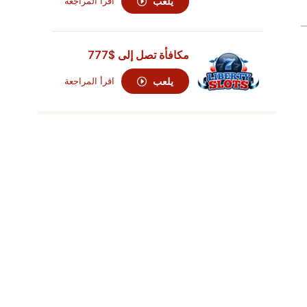
يلعب
اقرأ المراجعة
مكافأة تصل إلى
$777
يلعب
اقرأ المراجعة