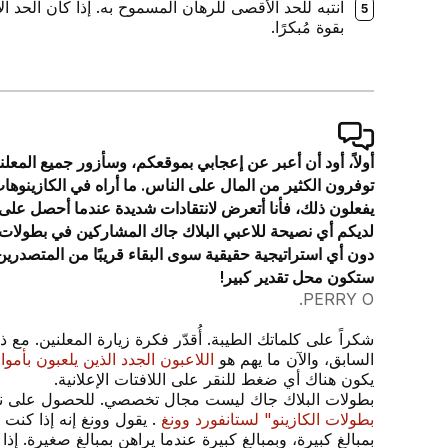
انتبه للحد الأقصى للرهان المسموح به. إذا كان الحد ا
بقوة مُبكرًا.
أولاً، أود أن أعبر عن إعجابي بموقعكم، وسأزور جميع المعلن
توفرون الكثير من المال على الناس. ما أراه في الكازين
لديكم أي نصيحة للاعبي البلاك جاك المشاركين في بطولات 
دون أي استراتيجية حقيقية سوى البقاء قريبًا من المتصدري
ستكون محل تقدير كبير!
PERRY O.
شكراً على كلماتك الطيبة. أُقدّر فكرة زيارة المعلنين. مع ذل
السابق، والآن ما يهم هو
اللاعبون الجدد الذين يلعبون بأمو
يكون هناك أي ضغط للنقر على اللافتات الإعلانية.
بطولات البلاك جاك ليست مجال تخصصي. للحصول على نص
بطولات الكازينو" لستانفورد وونغ
. يقول وونغ إنه إذا كنت
بمبالغ كبيرة، وبمبالغ كبيرة عندما يراهن بمبالغ صغيرة. إذ