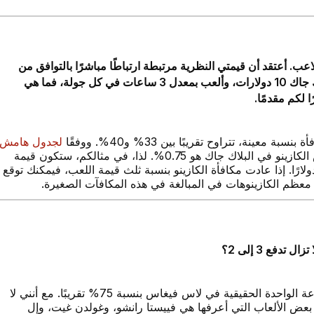
اعب. أعتقد أن قيمتي النظرية مرتبطة ارتباطًا مباشرًا بالتوافق من
وجهة نظر الكازينو. إذا كنتُ لاعبًا متوسط رصيدي في البلاك جاك 10 دولارات، وألعب بمعدل 3 ساعات في كل جولة، فما هي
 لكم مقدمًا.
ة، تتراوح تقريبًا بين 33% و40%. ووفقًا
لجدول هامش
الخاص بي، تفترض الكازينوهات أن هامش الكازينو في البلاك جاك هو 0.75%. لذا، في مثالكم، ستكون قيمة
 المكافأة 0.0075 × 10 دولارات × 60 × 3 = 13.50 دولارًا. إذا عادت مكافأة الكازينو بنسبة ثلث قيمة اللعب، فيمكنك توقع
دفع 3 إلى 2؟
مع زوال لعبة بينيون هورسشو، انخفض عدد ألعاب المجموعة الواحدة الحقيقية في لاس فيغاس بنسبة 75% تقريبًا. مع أنني لا
بعض الألعاب التي أعرفها هي فييستا رانشو، وغولدن غيت، وإل