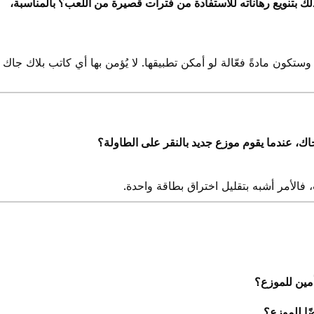
ذلك بتنويع رهاناته للاستفادة من فترات قصيرة من اللعب؟ بالمناسبة،
ستكون مادةً فعّالة لو أمكن تطبيقها. لا يُؤمن بها أي كاتب بلاك جاك
اك، عندما يقوم موزع جديد بالنقر على الطاولة؟
قات، فالأمر أشبه بتقليل اختراق بطاقة واحدة.
مين للموزع؟
ًا للموزع؟