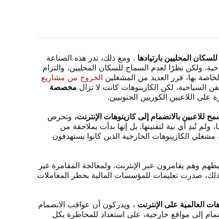
 للسكان المحليين بارتيادها
. ومع ذلك، تدر هذه الصناعة
حية. ولكن نظرًا لعدم السماح للسكان المحليين، والتزام
لخاصة بها، قرر العديد من المشغلين
الخروج من مشاريع
 السياحية، لكن الكازينوهات كانت لا تزال
مخصصة
على اللاعبين الكوريين الجنوبيين.
ُسمح للاعبين بالانضمام إلى كازينوهات الإنترنت،
وتحرص
تُبدِ أي نية لتقنينها. بل إنها بدأت بملاحقة من
 مشغلي الكازينوهات الخارجية الذين كانوا يستهدفون
م وهم يقامرون عبر الإنترنت. ولمعالجة المقامرة غير
إنترنت. بالإضافة إلى ذلك، صدرت تعليمات للمؤسسات المالية بحظر المعاملات
ت العالمية على الإنترنت
، ويدركون أن عواقب الانضمام
مام إلى مواقع خارجية، على استعداد للمخاطرة بكل