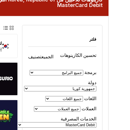
MasterCard Debit
عرض 
عر
فلتر
ل
إذ
تحسين الكازينوهات
الجميع
تصنيف
برمجة
دولة
اللغات
العملات
الخدمات المصرفية