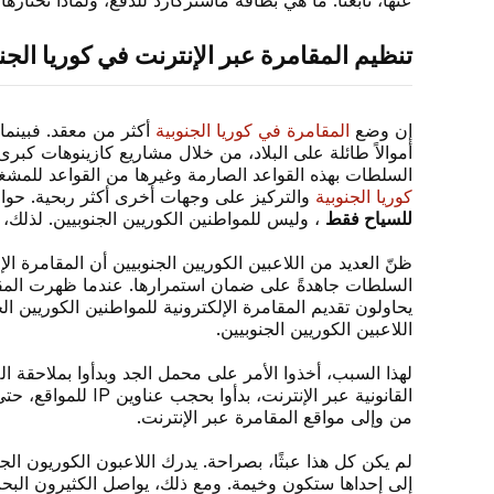
عنها، تابعنا. ما هي بطاقة ماستركارد للدفع، ولماذا تختاره
تنظيم المقامرة عبر الإنترنت في كوريا الجن
إن وضع
المقامرة في كوريا الجنوبية
أكثر من معقد. فبينما
أموالاً طائلة على البلاد، من خلال مشاريع كازينوهات كبر
السلطات بهذه القواعد الصارمة وغيرها من القواعد للمشغل
كوريا الجنوبية
والتركيز على وجهات أخرى أكثر ربحية. حوالي عا
للسياح فقط
، وليس للمواطنين الكوريين الجنوبيين. لذلك، 
ظنّ العديد من اللاعبين الكوريين الجنوبيين أن المقامرة ا
السلطات جاهدةً على ضمان استمرارها. عندما ظهرت المقامرة
يحاولون تقديم المقامرة الإلكترونية للمواطنين الكوريين
اللاعبين الكوريين الجنوبيين.
لهذا السبب، أخذوا الأمر على محمل الجد وبدأوا بملاحقة الل
القانونية عبر ال
من وإلى مواقع المقامرة عبر الإنترنت.
لم يكن كل هذا عبثًا، بصراحة. يدرك اللاعبون الكوريون الجن
إلى إحداها ستكون وخيمة. ومع ذلك، يواصل الكثيرون الب