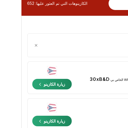
الكازينوهات التي تم العثور عليها:
652
30xB&D
الخاص بي:
زيارة الكازينو
زيارة الكازينو