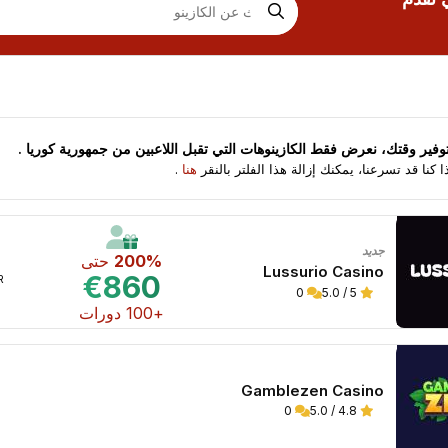
الكازينوهات في عرض الشبكة
ض الكازينوهات في عرض القائمة
توفير وقتك، نعرض فقط الكازينوهات التي تقبل اللاعبين من
جمهورية كوريا
.
ا كنا قد تسرعنا، يمكنك إزالة هذا الفلتر بالنقر
هنا
.
جديد
200%
حتى
Lussurio Casino
€860
WR 
0
5 / 5.0
+100 دورات
Gamblezen Casino
0
4.8 / 5.0