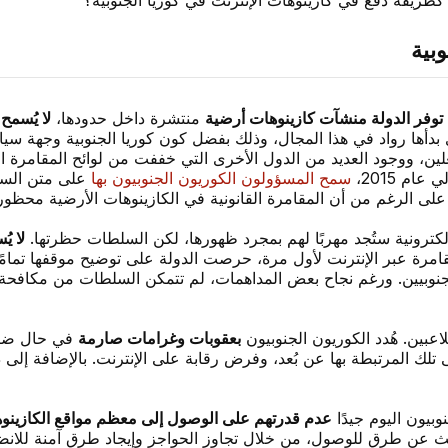
ا كطريقة دفع في كازينوهات الإنترنت في كوريا الجنوبية؟
وبية
توفر الدولة منشآت كازينوهات أرضية
منتشرة داخل حدودها،
لا يُسمح
ى بدأها رواد في هذا المجال، وذلك بفضل كون كوريا الجنوبية وجهة سيا
ين، ووجود العديد من الدول الأخرى التي خففت من لوائح المقامرة ا
م 2015،
سمح المسؤولون الكوريون الجنوبيون بها
على متن السفن
على الرغم من أن المقامرة القانونية في الكازينوهات الأرضية محظورة 
لإلكترونية ستُجد مهربًا لهم بمجرد ظهورها، لكن السلطات حظرتها.
لا ي
 عبر الإنترنت لأول مرة، حرصت الدولة على توضيح موقفها تمامًا، ولم 
 الجنوبيين. ورغم نجاح بعض المداهمات، لم تتمكن السلطات من مكافحة
اعبين. هُدد الكوريون الجنوبيون
بعقوبات وغرامات صارمة
في حال ضبطه
إنترنت، بدأوا بحجب عناوين IP للمواقع، حتى تلك المرتبطة بها عن بُعد، وفرض رقابة على ال
وبيون اليوم جيدًا
عدم قدرتهم على الوصول إلى معظم مواقع الكازينوها
حث عن طرق للوصول، من خلال تجاوز الحواجز وإيجاد طرق آمنة للانض