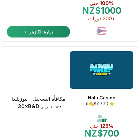
100%
حتى
NZ$1000
+200 دورات
زيارة الكازينو
Nalu Casino
مكافأة التسجيل - نيوزيلندا
0
3.7 / 5.0
30xB&D
WR الخاص بي:
125%
حتى
NZ$700