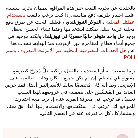
بالحديث عن تجربة اللعب عبر هذه المواقع، لضمان تجربة سلسة،
عليك اختيار طريقة دفع مناسبة. إذا كنت ترغب باللعب
باستخدام
عملتك المحلية
،
الدولار النيوزيلندي
، فعليك البحث عن طرق دفع
محلية قريبة منك، يمكنك استخدامها وقتما تشاء. لحسن الحظ،
يوجد
حل واحد متوفر حاليًا حصريًا في نيوزيلندا،
ولكنه موجود في
جميع أنحاء قطاع المقامرة عبر الإنترنت منذ البداية. نتحدث هنا
عن
حل الخدمات المصرفية المحلية عبر الإنترنت المعروف باسم
.
POLi
ربما سمعتَ به أو استخدمته بالفعل، ولكنه حلٌّ مُدرجٌ كطريقةٍ
مقبولةٍ في معظم، إن لم يكن جميع، الكازينوهات العالمية على
الإنترنت. وبما أنه كان مُخصصًا سابقًا للأستراليين أيضًا، فقد حرص
العديد من المُشغّلين على تضمينه في عروضهم.لهذا السبب
تحديدًا، قد ترغب في معرفة المزيد عنه، إذ يزيد معه اختيارك
للمواقع التي ترغب في استكشافها والانضمام إليها. لذا، ابقَ معنا،
وسنشاركك كل ما نعرفه عنه في القسم التالي.