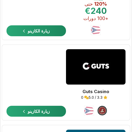
120%
حتى
€240
+100 دورات
زيارة الكازينو
Guts Casino
0
3.3 / 5.0
زيارة الكازينو