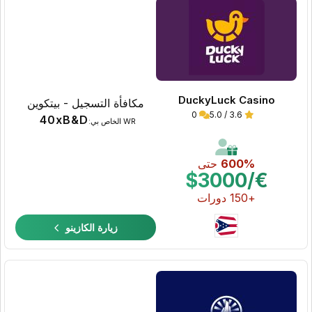
DuckyLuck Casino
مكافأة التسجيل - بيتكوين
0
3.6 / 5.0
40xB&D
WR الخاص بي:
600%
حتى
€/$3000
+150 دورات
زيارة الكازينو