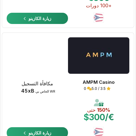
+100 دورات
زيارة الكازينو
AMPM Casino
مكافأة التسجيل
0
3.5 / 5.0
45xB
WR الخاص بي:
150%
حتى
€/$300
زيارة الكازينو