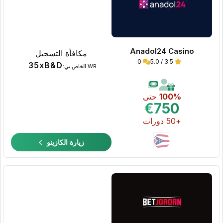
Anadol24 Casino
مكافأة التسجيل
0
3.5 / 5.0
35xB&D
WR الخاص بي:
100%
حتى
€750
+50 دورات
زيارة الكازينو