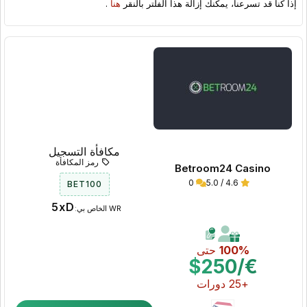
إذا كنا قد تسرعنا، يمكنك إزالة هذا الفلتر بالنقر
هنا
.
مكافأة التسجيل
رمز المكافأة
Betroom24 Casino
0
4.6 / 5.0
BET100
5xD
WR الخاص بي:
100%
حتى
€/$250
+25 دورات