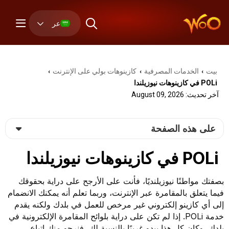
عر
بيت
الخدمات المصرفية
كازينوهات بولي على الإنترنت
›
›
›
POLi في كازينوهات نيوزيلندا
آخر تحديث: August 09, 2026
على هذه الصفحة
POLi في كازينوهات نيوزيلندا
بصفتك مواطنًا نيوزيلنديًا، فأنت على الأرجح على دراية بحقوقك
فيما يتعلق بالمقامرة عبر الإنترنت، وربما تعلم أنه يمكنك الانضمام
إلى أي كازينو إلكتروني غير مرخص للعمل في بلدك ولكنه يقدم
خدمة POLi. إذا لم تكن على دراية بلوائح المقامرة الإلكترونية في
بلدك، وكان كل هذا يبدو غريبًا بالنسبة لك، فنرجو منك اتباع