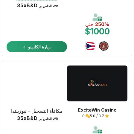
35xB&D
WR الخاص بي:
250%
حتى
$1000
زيارة الكازينو
ExciteWin Casino
مكافأة التسجيل - نيوزيلندا
0
3.7 / 5.0
35xB&D
WR الخاص بي: