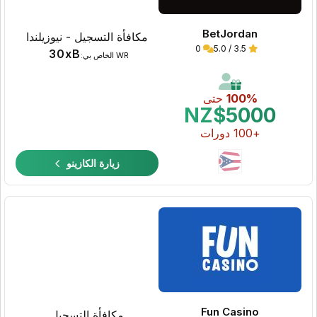
BetJordan
مكافأة التسجيل - نيوزيلندا
0
3.5 / 5.0
30xB
WR الخاص بي:
100%
حتى
NZ$5000
+100 دورات
زيارة الكازينو
Fun Casino
مكافأة التسجيل