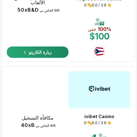
الألعاب
0
3.6 / 5.0
50xB&D
WR الخاص بي:
100%
حتى
$100
زيارة الكازينو
ivibet Casino
مكافأة التسجيل
0
3.6 / 5.0
40xB
WR الخاص بي: