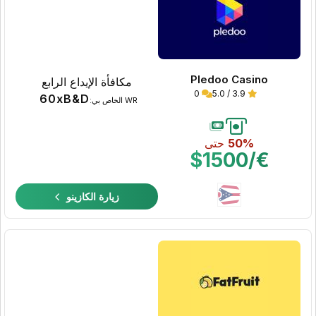
Pledoo Casino
مكافأة الإيداع الرابع
0
3.9 / 5.0
60xB&D
WR الخاص بي:
50%
حتى
€/$1500
زيارة الكازينو