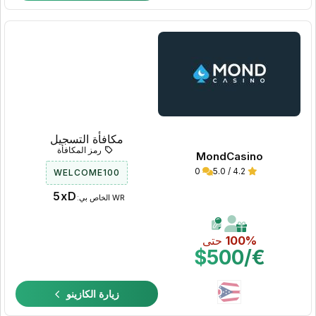
مكافأة التسجيل
رمز المكافأة
MondCasino
0
4.2 / 5.0
WELCOME100
5xD
WR الخاص بي:
100%
حتى
€/$500
زيارة الكازينو