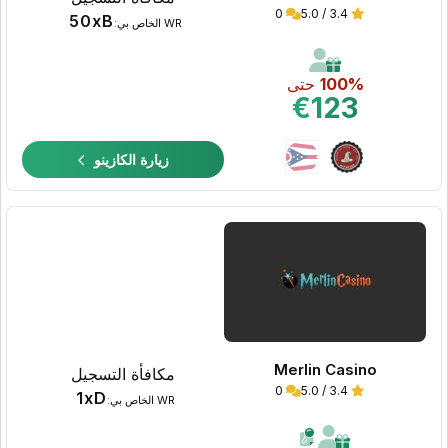
0
3.4 / 5.0
50xB
WR الخاص بي:
100%
حتى
€123
زيارة الكازينو
Merlin Casino
مكافأة التسجيل
0
3.4 / 5.0
1xD
WR الخاص بي: