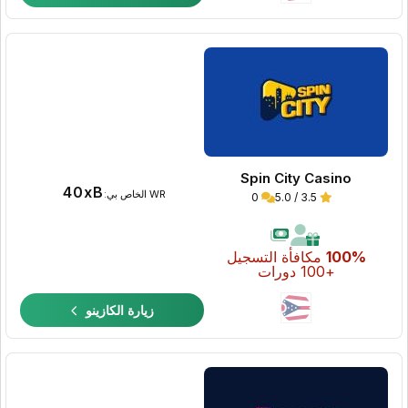
Spin City Casino
40xB
WR الخاص بي:
0
3.5 / 5.0
100%
مكافأة التسجيل
+100 دورات
زيارة الكازينو