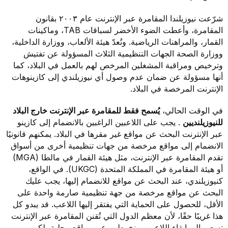
شرّعت نيوزيلندا المقامرة عبر الإنترنت عام ٢٠٠٣ بقانون
المقامرة، وأعطت الضوء الأخضر لسباقات TAB، وماكينات
القمار، والمراهنات الرياضية. وتُعدّ هيئة الألعاب، ووزارة الداخلية،
ووزارة الصحة الجهات التنظيمية الثلاث المسؤولة عن تفتيش
وترخيص ومراقبة المشغلين المرخص لهم بالعمل في البلاد، كما
أنها مسؤولة عن ضمان عدم وصول أي نيوزيلندي إلى كازينوهات
الإنترنت المرخصة في البلاد.
في الوقت الحالي،
يُسمح فقط للمقامرة عبر الإنترنت خارج البلاد
للنيوزيلنديين
. يجب على اللاعبين الراغبين بالانضمام إلى كازينو
عبر الإنترنت البحث عن مواقع غير مقرها في البلاد. يمكنهم قانونيًا
الانضمام إلى مواقع مرخصة من جهات تنظيمية أخرى من أسواق
تقدم المقامرة عبر الإنترنت، مثل هيئة القمار في مالطا (MGA)
أو هيئة المقامرة في المملكة المتحدة (UKGC). في الواقع،
كنيوزيلندي، عند البحث عن مواقع للانضمام إليها، يجب عليك
البحث عن مواقع مرخصة من جهة تنظيمية صارمة واحدة على
الأقل، للحصول على الحماية التي يفتقر إليها اللاعب. قد يبدو كل
هذا غريبًا حقًا، لأن معظم الدول التي تُقنن المقامرة عبر الإنترنت
تسعى إلى إبقاء اللاعبين منخرطين عبر مواقع محلية، لكن