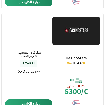
زيارة الكازينو
مكافأة التسجيل
رمز المكافأة
CasinoStars
0
4.4 / 5.0
STARS1
5xD
WR الخاص بي:
100%
حتى
€/$300
زيارة الكازينو