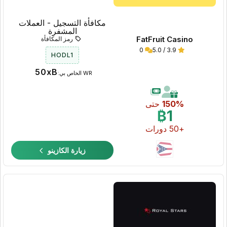
مكافأة التسجيل - العملات
المشفرة
FatFruit Casino
رمز المكافأة
0
3.9 / 5.0
HODL1
50xB
WR الخاص بي:
150%
حتى
₿1
+50 دورات
زيارة الكازينو