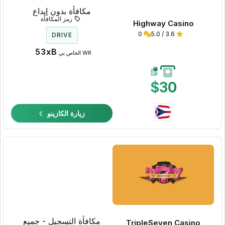
مكافأة بدون إيداع
رمز المكافأة
Highway Casino
0
3.6 / 5.0
DRIVE
53xB
WR الخاص بي:
$30
زيارة الكازينو
مكافأة التسجيل - جميع
TripleSeven Casino