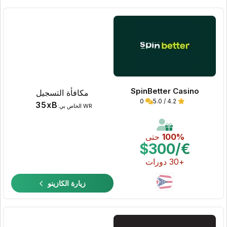
SpinBetter Casino
مكافأة التسجيل
0
4.2 / 5.0
35xB
WR الخاص بي:
100%
حتى
€/$300
+30 دورات
زيارة الكازينو