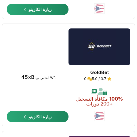
زيارة الكازينو
GoldBet
45xB
WR الخاص بي:
0
3.7 / 5.0
100%
مكافأة التسجيل
+200 دورات
زيارة الكازينو