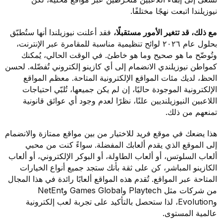
نيوزيلندا اتبعت نهجًا مختلفًا.
مع ذلك، قد تتغير الأمور مستقبلًا،
فقد أعلنت نيوزيلندا أنها ستُطبّق
بحلول عام ٢٠٢٦ لوائح تنظيمية مناسبة للمقامرة عبر الإنترنت،
وتُوضّح ما هو صحيح وما هو خاطئ. في الوقت الحالي، يُمكنك
كمواطن نيوزيلندي الانضمام إلى أي كازينو إلكتروني تُفضّله. لحسن
الحظ، لديك مئات المواقع الإلكترونية المتاحة. معظم المواقع
الإلكترونية الموجودة حاليًا، إن لم يكن جميعها، تُلبّي احتياجات
اللاعبين النيوزيلنديين علنًا، نظرًا لعدم وجود أي عوائق قانونية
تمنعهم من ذلك.
هذا يضعك في موقع فريد للاختيار من بين مواقع ممتازة والانضمام
إلى الموقع الذي يقدم ألعابك المفضلة. سواءً كنت من محبي
ألعاب السلوتس، أو ألعاب الطاولة، أو البوكر الإلكتروني، أو ألعاب
الكازينو المباشر، كن على ثقة بأنك ستجد جميع أنواع الخيارات
المتاحة عبر المواقع. تُقدم هذه المواقع ألعابًا رائدة في هذا المجال
من شركات مثل Playtech وGames Global وNetEnt
وEvolution، لذا ستحصل بالتأكيد على تجربة لعب إلكترونية
عالمية المستوى.