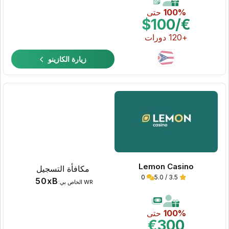
100%
حتى
€/$100
+120 دورات
زيارة الكازينو
Lemon Casino
مكافأة التسجيل
0
3.5 / 5.0
50xB
WR الخاص بي:
100%
حتى
€300