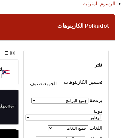
الرسوم المترتبة
Polkadot الكازينوهات
عرض 
عر
فلتر
ل
إذ
تحسين الكازينوهات
الجميع
تصنيف
برمجة
دولة
اللغات