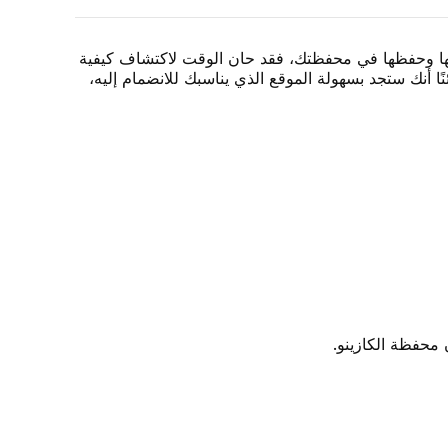
لذا، بافتراض حصولك عليها وحفظها في محفظتك، فقد حان الوقت لاكتشاف كيفية
وقعًا يقدمها بالفعل، ومن بينها كازينو 1xBit. لذا، كن مطمئنًا أنك ستجد بسهولة الموقع الذي يناسبك للانضمام إليه،
محفظة الكازينو.