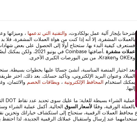
شرحنا بإيجاز آلية عمل بولكادوت،
والتقنية التي تدعمها
، وميزاتها وعن
بالعملات المشفرة، إلا أنه إذا كنت من هواة العملات المشفرة، فلا بد أ
فستعرف كيفية البدء بها. ستحتاج أولًا إلى الحصول على بعض شهادات DOT. وللقيام بذلك، ستحتاج إلى زيارة م
عملات مشفرة
وOKEx وKraken، من بين البورصات الكبرى الأخرى.
بعد اختيار المنصة المناسبة، أنشئ حسابًا عليها بخطوات بسيطة. ستح
الميلاد وعنوان البريد الإلكتروني، وتأكيد حسابك. بعد ذلك، اختر طريقة 
يمكنك استخدام
المحافظ الإلكترونية
،
وبطاقات
الخصم
والائتمان، و
إليها.
عملية 
بالعملة الورقية، وفقًا
لأسعار السوق
الحالية. أكمل عملية الشراء وستك
تخدامهما عند إرسال واستقبال عملاتك الرقمية الجديدة، لذا احتفظ بها