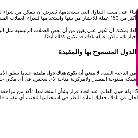
بناءً على منصة التداول التي تستخدمها، يُفترض أن تتمكن من شراء DOTs بأي
أكثر من 150 عملة للاختيار من بينها واستخدامها لشراء العملات المشفرة على Binance.
لذا، يمكنك أن تكون على يقين من أن بعض العملات الرئيسية مثل اليور
خياراتك، ولكن عملة بلدك قد تكون كذلك أيضًا.
الدول المسموح بها والمقيدة
من الناحية الفنية،
لا ينبغي أن تكون هناك دول مقيدة
شبكة مفتوحة المصدر ولامركزية متاحة لأي شخص، في أي مكان حول
يضم أعضاءً من أكثر من 50 دولة حول العالم. عند اتخاذ قرار بشأن استخدامها، تأكد
الحال في بلدك، فعليك إعادة النظر في استخدامها لتجنب أي عقوبة قانو