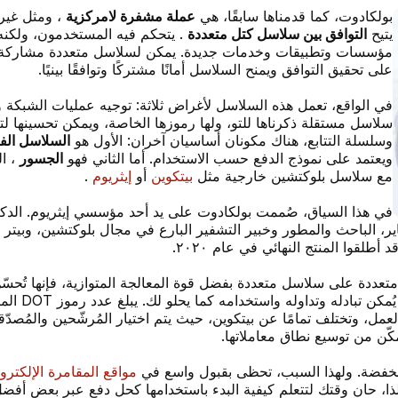
بولكادوت، كما قدمناها سابقًا، هي
عملة مشفرة لامركزية
، ومثل غيره
يتيح
التوافق بين سلاسل كتل متعددة
. يتحكم فيه المستخدمون، ولكنه
مؤسسات وتطبيقات وخدمات جديدة. يمكن لسلاسل متعددة مشاركة
على تحقيق التوافق ويمنح السلاسل أمانًا مشتركًا وتوافقًا بينيًا.
في الواقع، تعمل هذه السلاسل لأغراض ثلاثة: توجيه عمليات الشبكة و
سلاسل مستقلة ذكرناها للتو، ولها رموزها الخاصة، ويمكن تحسينها ل
وسلسلة التتابع، هناك مكونان أساسيان آخران: الأول هو
السلاسل الف
ويعتمد على نموذج الدفع حسب الاستخدام. أما الثاني فهو
الجسور
، ا
مع سلاسل بلوكتشين خارجية مثل
بيتكوين
أو
إيثريوم
.
في هذا السياق، صُممت بولكادوت على يد أحد مؤسسي إيثريوم. الدك
بالتعاون مع روبرت هابرماير، الباحث والمطور وخبير التشفير البارع في مجال بلوكت
لقوا المنتج النهائي في عام ٢٠٢٠.
 متعددة على سلاسل متعددة بفضل قوة المعالجة المتوازية، فإنها تُحس
، والذي ي
 العمل، وتختلف تمامًا عن بيتكوين، حيث يتم اختيار المُرشّحين والمُص
مكّن من توسيع نطاق معاملاتها.
خفضة. ولهذا السبب، تحظى بقبول واسع في
مواقع المقامرة الإلكترون
 لذا، حان وقتك لتتعلم كيفية البدء باستخدامها كحل دفع عبر بعض أفضل 