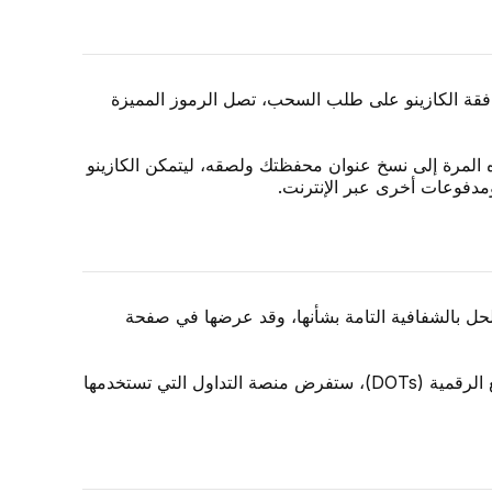
افقة الكازينو على طلب السحب، تصل الرموز المميزة
ذه المرة إلى نسخ عنوان محفظتك ولصقه، ليتمكن الكازينو
ومدفوعات أخرى عبر الإنترنت.
 الحل بالشفافية التامة بشأنها، وقد عرضها في صفحة
لذا، إذا كنت ترغب في معرفة المزيد عن الرسوم المفروضة، فتأكد من تصفح هذه الصفحة. وتذكر أنه عند شراء بعض نقاط البيع الرقمية (DOTs)، ستفرض منصة التداول التي تستخدمها