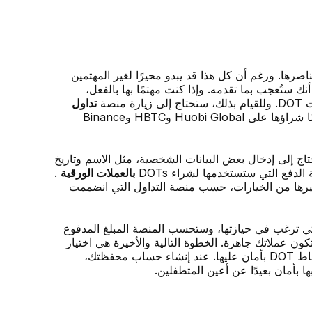
اصرها. ورغم أن كل هذا قد يبدو محيرًا لغير المهتمين
نك ستُعجب بما تقدمه. وإذا كنت مهتمًا بها بالفعل،
نصة
تداول
.أضافتها Coinbase في يونيو 2021، ولكن يمكنك أيضًا شراؤها على Huobi Global وHBTC وBinance
تاج إلى إدخال بعض البيانات الشخصية، مثل الاسم وتاريخ
الدفع التي ستستخدمها لشراء DOTs
بالعملات الورقية
.
غيرها من الخيارات، حسب منصة التداول التي انضممت
الشراء بسيطة للغاية: ما عليك سوى تحديد عدد نقاط DOT التي ترغب في حيازتها، وستحسب المنصة المبلغ المدفوع
ون عملاتك جاهزة. الخطوة التالية والأخيرة هي اختيار
لتخزين نقاط DOT. نظرًا لتعدد أنواع محافظ العملات الرقمية، ستحتاج إلى استكشاف خياراتك وتخزين نقاط DOT بأمان عليها. عند إنشاء حساب محفظتك،
 بأمان بعيدًا عن أعين المتطفلين.