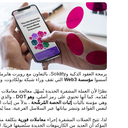
برمجة العقود الذكية وSolidity، 
أسسوا
مؤسسة Web3
التي تقف وراء شبكة بولكادوت. وقد أط
نظرًا لأن العملة المشفرة الجديدة تُسهّل معالجة معاملات
تُقدّمه. كما أنها تحتوي على رمز أصلي،
وهو DOT
وهي مؤمنة بآليات
إثبات الحصة المُرشّحة
، بدلاً من إثبات
لنفس القواعد وتنشر بياناتها عبر السلاسل الفرعية، مما يُ
لذا، تتيح العملات المشفرة إجراء
معاملات فورية
بتكلفة من
المؤكد أن العديد من الكازينوهات الجديدة ستُضيفها قريبًا.