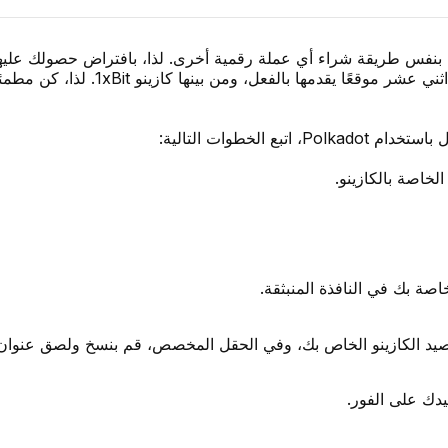
رون، عملية البدء سهلة للغاية. شراء نقاط DOTs يتم بنفس طريقة شراء أي عملة رقمية أخرى. 
. ذكرنا أن أكثر من اثني عشر م
 الخطوات التالية:
خاصة بالكازينو.
ة بك في النافذة المنبثقة.
 رصيد الكازينو الخاص بك، وفي الحقل المخصص، قم بنسخ ولصق عنوان 
دك على الفور.