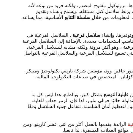
ا، بروتوكول مفتوح المصدر، ولكنه فريد من نوعه لأنه
 يربط سلاسل كتل مستقلة، ويسمح بإنشاء وتقديم
 المعلومات من خلال
سلسلة التتابع
الأساسية، مما يساعد
توفيرها، وإنشاء
سلاسل فرعية
. السلاسل الفرعية هي
تناسب استخدامات محددة. بالإضافة إلى السلاسل الفرعية
رعية
، وهو أكثر مرونة ولكنه مشابه للسلاسل الفرعية،
لتي تسمح للسلاسل الفرعية والسلاسل الفرعية بالتواصل
تور جافين وود، مؤسس شركة باريتي تكنولوجيز ومبتكر
شين، وبيتر كزابان، المتخصص في صناعات التكنولوجيا المالية،
ّن
قابلية التوسع
بشكل كبير. وبالطبع، هذا ليس كل ما
ُمكن تبادله وتداوله واستخدامه كما يحلو لك. يبلغ عدد رموز DOT المتداولة حاليًا حوالي مليار، لذا فإن الرمز جذاب للغاية.
دّقين لتعظيم أمان السلسلة. تتفاعل جميع السلاسل وفقًا
ية
الرائدة. يقدمها بالفعل أكثر من اثني عشر كازينو، ومن
مواقع العملات المشفرة، لذا تابعنا.