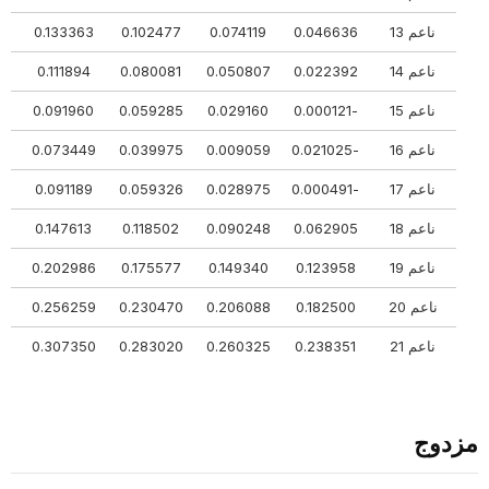
ناعم 13
0.046636
0.074119
0.102477
0.133363
93
ناعم 14
0.022392
0.050807
0.080081
0.111894
65
ناعم 15
-0.000121
0.029160
0.059285
0.091960
46
ناعم 16
-0.021025
0.009059
0.039975
0.073449
21
ناعم 17
-0.000491
0.028975
0.059326
0.091189
52
ناعم 18
0.062905
0.090248
0.118502
0.147613
53
ناعم 19
0.123958
0.149340
0.175577
0.202986
799
ناعم 20
0.182500
0.206088
0.230470
0.256259
795
ناعم 21
0.238351
0.260325
0.283020
0.307350
690
مزدوج