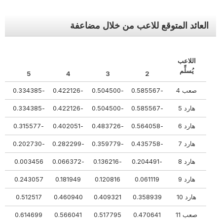
العائد المتوقع للاعب من خلال مضاعفة
اللاعب
يُسلِّم
5
4
3
2
صعب 4
-0.585567
-0.504500
-0.422126
-0.334385
-0.307398
هارد 5
-0.585567
-0.504500
-0.422126
-0.334385
-0.307398
هارد 6
-0.564058
-0.483726
-0.402051
-0.315577
-0.281946
هارد 7
-0.435758
-0.359779
-0.282299
-0.202730
-0.138337
هارد 8
-0.204491
-0.136216
-0.066372
0.003456
15
هارد 9
0.061119
0.120816
0.181949
0.243057
55
هارد 10
0.358939
0.409321
0.460940
0.512517
590
صعب 11
0.470641
0.517795
0.566041
0.614699
380