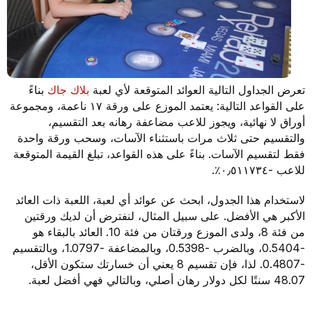
تعرض الجداول التالية العوائد المتوقعة لأي لعبة
بلاك جاك
بناءً
على القواعد التالية: يعتمد الموزع على ورقة ١٧ ناعمة، ومجموعة
أوراق لا نهائية، ويجوز للاعب مضاعفة رهانه بعد التقسيم،
والتقسيم حتى ثلاث مرات باستثناء الآسات، وسحب ورقة واحدة
فقط لتقسيم الآسات. بناءً على هذه القواعد، تبلغ القيمة المتوقعة
للاعب -٠٫٥١١٧٣٤٪.
لاستخدام هذا الجدول، ابحث عن عوائد أي لعبة، اللعبة ذات العائد
الأكبر هي الأفضل. على سبيل المثال، لنفترض أن لديك ورقتين
من فئة 8، ولدى الموزع ورقتان من فئة 10. العائد بالبقاء هو
-0.5404، وبالضرب -0.5398، وبالمضاعفة -1.0797، وبالتقسيم
-0.4807. لذا، فإن تقسيم 8 يعني أن خسارتك ستكون الأقل،
48.07 سنتًا لكل دولار رهان أصلي، وبالتالي فهي أفضل لعبة.