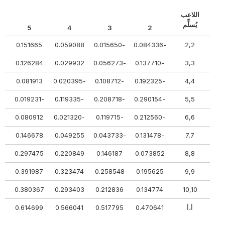
اللاعب
يُسلِّم
5
4
3
2
890
0.151665
0.059088
-0.015650
-0.084336
2,2
18
0.126284
0.029932
-0.056273
-0.137710
3,3
77
0.081913
-0.020395
-0.108712
-0.192325
4,4
404
-0.019231
-0.119335
-0.208718
-0.290154
5,5
68
0.080912
-0.021320
-0.119715
-0.212560
6,6
385
0.146678
0.049255
-0.043733
-0.131478
7,7
329
0.297475
0.220849
0.146187
0.073852
8,8
39
0.391987
0.323474
0.258548
0.195625
9,9
17
0.380367
0.293403
0.212836
0.134774
10,10
أ،أ
0.470641
0.517795
0.566041
0.614699
380