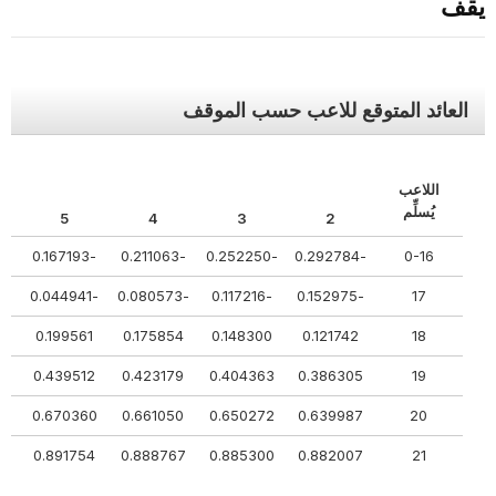
يقف
العائد المتوقع للاعب حسب الموقف
اللاعب
يُسلِّم
5
4
3
2
-0.153699
-0.167193
-0.211063
-0.252250
-0.292784
0-16
39
-0.044941
-0.080573
-0.117216
-0.152975
17
444
0.199561
0.175854
0.148300
0.121742
18
977
0.439512
0.423179
0.404363
0.386305
19
959
0.670360
0.661050
0.650272
0.639987
20
837
0.891754
0.888767
0.885300
0.882007
21