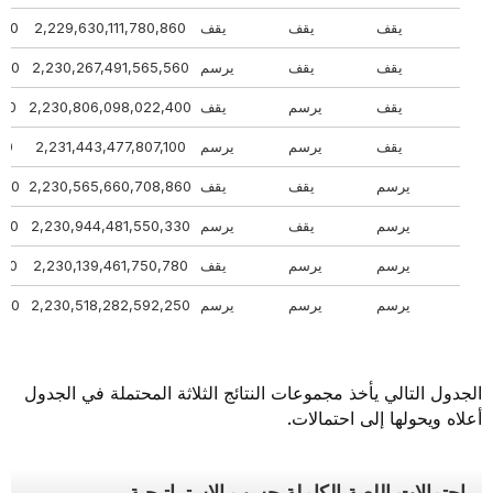
يقف
يقف
يقف
2,229,630,111,780,860
,580
يقف
يقف
يرسم
2,230,267,491,565,560
,270
يقف
يرسم
يقف
2,230,806,098,022,400
,410
يقف
يرسم
يرسم
2,231,443,477,807,100
,100
يرسم
يقف
يقف
2,230,565,660,708,860
,530
يرسم
يقف
يرسم
2,230,944,481,550,330
,220
يرسم
يرسم
يقف
2,230,139,461,750,780
,200
يرسم
يرسم
يرسم
2,230,518,282,592,250
,880
الجدول التالي يأخذ مجموعات النتائج الثلاثة المحتملة في الجدول
أعلاه ويحولها إلى احتمالات.
احتمالات اللعبة الكاملة حسب الاستراتيجية