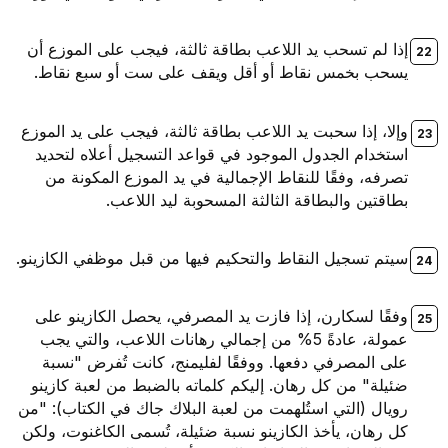
إذا لم تسحب يد اللاعب بطاقة ثالثة، فيجب على الموزع أن
يسحب بخمس نقاط أو أقل ويقف على ست أو سبع نقاط.
وإلا، إذا سحبت يد اللاعب بطاقة ثالثة، فيجب على يد الموزع
استخدام الجدول الموجود في قواعد التسجيل أعلاه لتحديد
تصرفه، وفقًا للنقاط الإجمالية في يد الموزع المكونة من
بطاقتين والبطاقة الثالثة المسحوبة ليد اللاعب.
سيتم تسجيل النقاط والتحكيم فيها من قبل موظفي الكازينو.
وفقًا لسكارن، إذا فازت يد المصرفي، يحصل الكازينو على
عمولة، عادةً 5% من إجمالي رهانات اللاعب، والتي يجب
على المصرفي دفعها. ووفقًا لفليمنج، كانت تُفرض "نسبة
ضئيلة" من كل رهان. إليكم كلماته بالضبط من لعبة كازينو
رويال (التي استُلهمت من لعبة البلاك جاك في الكتاب): "من
كل رهان، يأخذ الكازينو نسبة ضئيلة، تُسمى الكاغنوت، ولكن