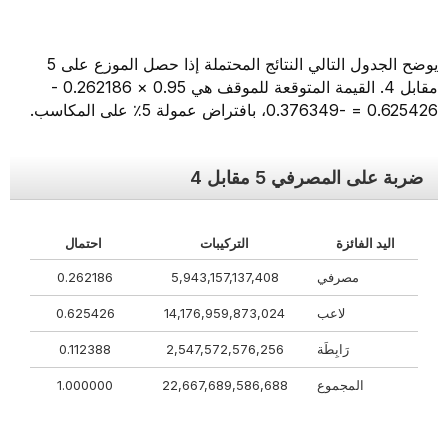
يوضح الجدول التالي النتائج المحتملة إذا حصل الموزع على 5
مقابل 4. القيمة المتوقعة للموقف هي 0.95 × 0.262186 -
0.625426 = -0.376349، بافتراض عمولة 5٪ على المكاسب.
ضربة على المصرفي 5 مقابل 4
اليد الفائزة
التركيبات
احتمال
مصرفي
5,943,157,137,408
0.262186
لاعب
14,176,959,873,024
0.625426
رَابِطَة
2,547,572,576,256
0.112388
المجموع
22,667,689,586,688
1.000000