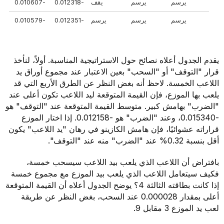
يرسم
يرسم
يقف
-0.012318
-0.010607
يرسم
يرسم
يرسم
-0.012351
-0.010579
يقدم الجدول أعلاه نصائح حول الاستراتيجية المناسبة. أولاً، لنأخذ
قرار "التوقف" أو "السحب" بعين الاعتبار عند مجموع أوراق يد
اللاعب الخمسة. لاحظ أنه بغض النظر عن الطرق الأربع التي قد
يلعب بها الموزع، فإن القيمة المتوقعة ليد اللاعب تكون أعلى عند
"الضرب" بهامش كبير. متوسط القيمة المتوقعة عند "التوقف" هو
-0.015340، وعند "الضرب" هو -0.012158. إذا اختار الموزع
قراراته عشوائيًا، فإن هامش الكازينو في رهان "يد اللاعب" يكون
أقل بنسبة 0.32% عند "الضرب" منه عند "التوقف".
بافتراض أن اللاعب الذي يلعب بيد اللاعب سيسحب خمسة،
فكيف سيتعامل اللاعب الذي يلعب بيد الموزع مع مجموع خمسة
إذا كانت بطاقته الثالثة 4؟ يوضح الجدول أعلاه أن القيمة المتوقعة
أعلى بمقدار 0.000028 عند السحب، بغض النظر عن طريقة
لعب يد الموزع 3 مقابل 9.