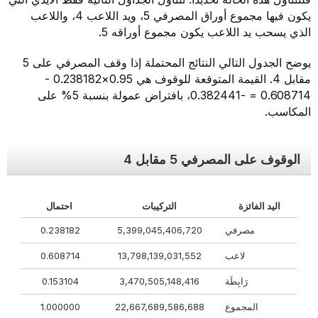
يكون فيها مجموع أوراق المصرفي 5، ويد اللاعب 4، واللاعب
الذي يسحب يد اللاعب يكون مجموع أوراقه 5.
يوضح الجدول التالي النتائج المحتملة إذا وقف المصرفي على 5
مقابل 4. القيمة المتوقعة للوقوف هي 0.95×0.238182 -
0.608714 = -0.382441، بافتراض عمولة بنسبة 5% على
المكاسب.
الوقوف على المصرفي 5 مقابل 4
اليد الفائزة
التركيبات
احتمال
مصرفي
5,399,045,406,720
0.238182
لاعب
13,798,139,031,552
0.608714
رَابِطَة
3,470,505,148,416
0.153104
المجموع
22,667,689,586,688
1.000000