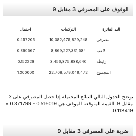
الوقوف على المصرفي 3 مقابل 9
اليد الفائزة
التركيبات
احتمال
مصرفي
10,382,475,829,248
0.457205
لاعب
8,869,227,331,584
0.390567
رَابِطَة
3,456,875,888,640
0.152228
المجموع
22,708,579,049,472
1.000000
يوضح الجدول التالي النتائج المحتملة إذا حصل المصرفي على 3
مقابل 9. القيمة المتوقعة للموقف هي 0.516019 - 0.371799 =
0.118419.
ضربة على المصرفي 3 مقابل 9