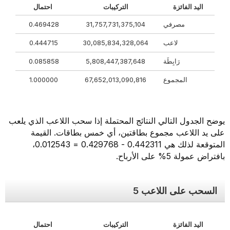
اليد الفائزة
التركيبات
احتمال
مصرفي
31,757,731,375,104
0.469428
لاعب
30,085,834,328,064
0.444715
رَابِطَة
5,808,447,387,648
0.085858
المجموع
67,652,013,090,816
1.000000
يوضح الجدول التالي النتائج المحتملة إذا سحب اللاعب الذي يلعب
على يد اللاعب مجموع بطاقتين، أي خمس بطاقات. القيمة
المتوقعة لذلك هي 0.442311 - 0.429768 = 0.012543،
بافتراض عمولة 5% على الأرباح.
السحب على اللاعب 5
اليد الفائزة
التركيبات
احتمال