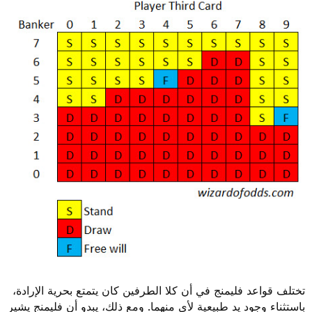
تختلف قواعد فليمنج في أن كلا الطرفين كان يتمتع بحرية الإرادة،
باستثناء وجود يد طبيعية لأي منهما. ومع ذلك، يبدو أن فليمنج يشير