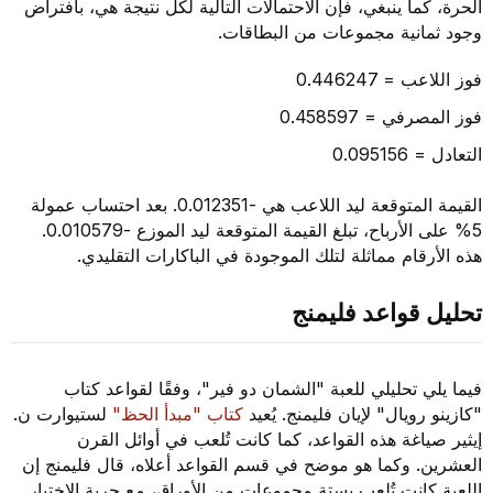
الحرة، كما ينبغي، فإن الاحتمالات التالية لكل نتيجة هي، بافتراض
وجود ثمانية مجموعات من البطاقات.
فوز اللاعب = 0.446247
فوز المصرفي = 0.458597
التعادل = 0.095156
القيمة المتوقعة ليد اللاعب هي -0.012351. بعد احتساب عمولة
5% على الأرباح، تبلغ القيمة المتوقعة ليد الموزع -0.010579.
هذه الأرقام مماثلة لتلك الموجودة في الباكارات التقليدي.
تحليل قواعد فليمنج
فيما يلي تحليلي للعبة "الشمان دو فير"، وفقًا لقواعد كتاب
"كازينو رويال" لإيان فليمنج. يُعيد
كتاب "مبدأ الحظ"
لستيوارت ن.
إيثير صياغة هذه القواعد، كما كانت تُلعب في أوائل القرن
العشرين. وكما هو موضح في قسم القواعد أعلاه، قال فليمنج إن
اللعبة كانت تُلعب بستة مجموعات من الأوراق، مع حرية الاختيار