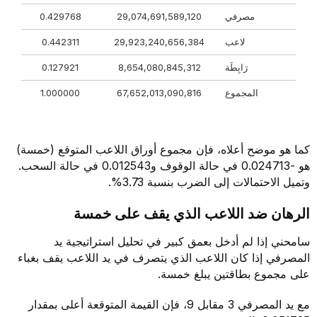
مصرفي
29,074,691,589,120
0.429768
لاعب
29,923,240,656,384
0.442311
رَابِطَة
8,654,080,845,312
0.127921
المجموع
67,652,013,090,816
1.000000
كما هو موضح أعلاه، فإن مجموع أوراق اللاعب المتوقع (خمسة)
هو -0.024713 في حالة الوقوف و0.012543 في حالة السحب.
وتميل الاحتمالات إلى الضرب بنسبة 3.73%.
الرهان ضد اللاعب الذي يقف على خمسة
سامحني إذا لم أدخل بعمق كبير في تحليل استراتيجية يد
المصرفي إذا كان اللاعب الذي يتصرف في يد اللاعب يقف بغباء
على مجموع بطاقتين يبلغ خمسة.
مع يد المصرفي 3 مقابل 9، فإن القيمة المتوقعة أعلى بمقدار