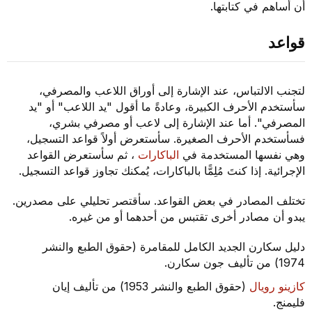
أن أساهم في كتابتها.
قواعد
لتجنب الالتباس، عند الإشارة إلى أوراق اللاعب والمصرفي،
سأستخدم الأحرف الكبيرة، وعادةً ما أقول "يد اللاعب" أو "يد
المصرفي". أما عند الإشارة إلى لاعب أو مصرفي بشري،
فسأستخدم الأحرف الصغيرة. سأستعرض أولاً قواعد التسجيل،
وهي نفسها المستخدمة في
الباكارات
، ثم سأستعرض القواعد
الإجرائية. إذا كنتَ مُلِمًّا بالباكارات، يُمكنك تجاوز قواعد التسجيل.
تختلف المصادر في بعض القواعد. سأقتصر تحليلي على مصدرين.
يبدو أن مصادر أخرى تقتبس من أحدهما أو من غيره.
دليل سكارن الجديد الكامل للمقامرة (حقوق الطبع والنشر
1974) من تأليف جون سكارن.
كازينو رويال
(حقوق الطبع والنشر 1953) من تأليف إيان
فليمنج.