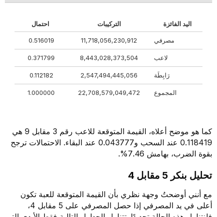
اليد الفائزة
التركيبات
احتمال
مصرفي
11,718,056,230,912
0.516019
لاعب
8,443,028,373,504
0.371799
رَابِطَة
2,547,494,445,056
0.112182
المجموع
22,708,579,049,472
1.000000
كما هو موضح أعلاه، القيمة المتوقعة للاعب رقم 3 مقابل 9 هي
0.118419 عند السحب و0.043777 عند البقاء. الاحتمالات ترجح
بقوة الضرب، بهامش 7.46%.
تحليل بنكر 5 مقابل 4
مع أنني أوضحتُ وجهة نظري بأن القيمة المتوقعة للعبة تكون
أعلى في يد المصرفي إذا حصل المصرفي على 5 مقابل 4،
فلنتناول هذه الحالة تحديدًا. تتناول الجداول التالية فقط الأيدي التي