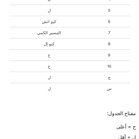
5
ل
6
كيو اتش
7
التيسير الكمي
8
كيو إل
9
ح
10
ح
ج
ل
س
ل
مفتاح الجدول:
ح = أعلى
ل = أقل