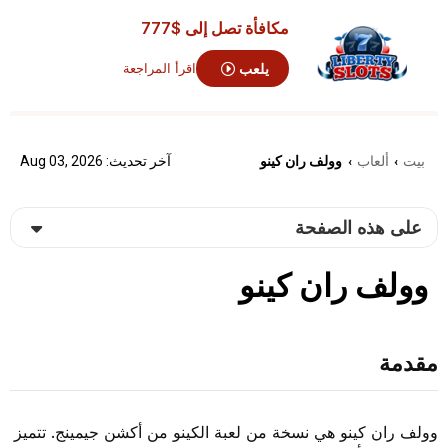
مكافأة تصل إلى
$777
يلعب
اقرأ المراجعة
بيت
ألعاب
وولف ران كينو
آخر تحديث: Aug 03, 2026
›
›
على هذه الصفحة
وولف ران كينو
مقدمة
وولف ران كينو هي نسخة من لعبة الكينو من أكشن جيمينج. تتميز