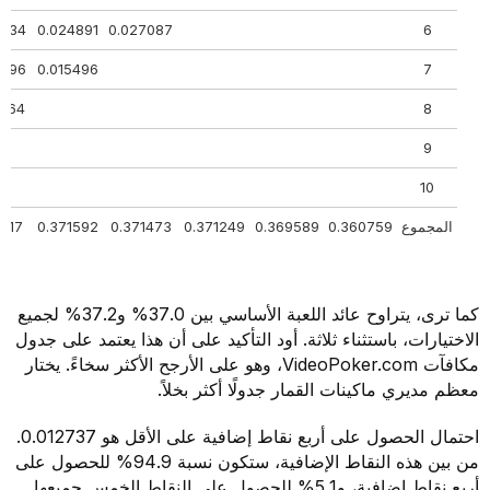
54434
0.024891
0.027087
6
33696
0.015496
7
10864
8
9
10
المجموع
0.360759
0.369589
0.371249
0.371473
0.371592
71817
كما ترى، يتراوح عائد اللعبة الأساسي بين 37.0% و37.2% لجميع
الاختيارات، باستثناء ثلاثة. أود التأكيد على أن هذا يعتمد على جدول
مكافآت VideoPoker.com، وهو على الأرجح الأكثر سخاءً. يختار
معظم مديري ماكينات القمار جدولًا أكثر بخلاً.
احتمال الحصول على أربع نقاط إضافية على الأقل هو 0.012737.
من بين هذه النقاط الإضافية، ستكون نسبة 94.9% للحصول على
أربع نقاط إضافية، و5.1% للحصول على النقاط الخمس جميعها.