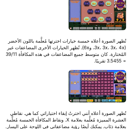
تُظهر الصورة أعلاه خمسة خيارات اخترتها مُعلَّمة باللون الأخضر
(3x، 3x، 3x، 4x، و6x). تُظهر الخيارات الأخرى المضاعفات غير
المُختارة. كان متوسط جميع المضاعفات في هذه المكافأة 39/11
= 3.5455 تقريبًا.
تُظهر الصورة أعلاه أنني اخترتُ إبقاء اختياراتي كما هي. نقاطي
العشرة المميزة مُعلَّمة بعلامة X. ونقاط المكافأة الخمسة مُعلَّمة
بعلامة ذئاب. يمكنك أيضًا رؤية مضاعفاتي في اللوحة على اليسار.