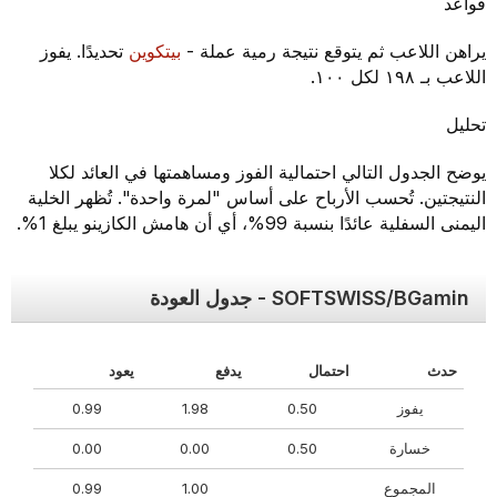
قواعد
يراهن اللاعب ثم يتوقع نتيجة رمية عملة -
بيتكوين
تحديدًا. يفوز
اللاعب بـ ١٩٨ لكل ١٠٠.
تحليل
يوضح الجدول التالي احتمالية الفوز ومساهمتها في العائد لكلا
النتيجتين. تُحسب الأرباح على أساس "لمرة واحدة". تُظهر الخلية
اليمنى السفلية عائدًا بنسبة 99%، أي أن هامش الكازينو يبلغ 1%.
SOFTSWISS/BGamin - جدول العودة
حدث
احتمال
يدفع
يعود
يفوز
0.50
1.98
0.99
خسارة
0.50
0.00
0.00
المجموع
1.00
0.99