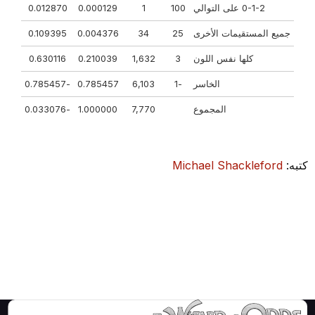
0-1-2 على التوالي
100
1
0.000129
0.012870
جميع المستقيمات الأخرى
25
34
0.004376
0.109395
كلها نفس اللون
3
1,632
0.210039
0.630116
الخاسر
-1
6,103
0.785457
-0.785457
المجموع
7,770
1.000000
-0.033076
كتبه:
Michael Shackleford