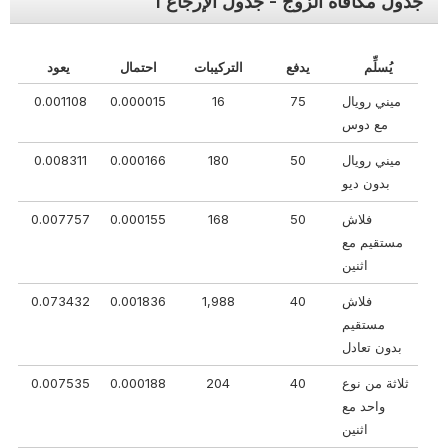
جدول مكافأة الزوج - جدول الإرجاع 1
يُسلِّم
يدفع
التركيبات
احتمال
يعود
ميني رويال
75
16
0.000015
0.001108
مع دوس
ميني رويال
50
180
0.000166
0.008311
بدون ديو
فلاش
50
168
0.000155
0.007757
مستقيم مع
اثنين
فلاش
40
1,988
0.001836
0.073432
مستقيم
بدون تعادل
ثلاثة من نوع
40
204
0.000188
0.007535
واحد مع
اثنين