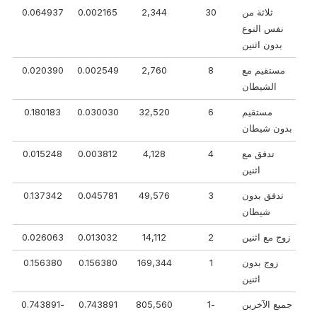
ثلاثة من
30
2,344
0.002165
0.064937
نفس النوع
بدون اثنين
مستقيم مع
8
2,760
0.002549
0.020390
الشيطان
مستقيم
6
32,520
0.030030
0.180183
بدون شيطان
تدفق مع
4
4,128
0.003812
0.015248
اثنين
تدفق بدون
3
49,576
0.045781
0.137342
شيطان
زوج مع اثنين
2
14,112
0.013032
0.026063
زوج بدون
1
169,344
0.156380
0.156380
اثنين
جميع الآخرين
-1
805,560
0.743891
-0.743891