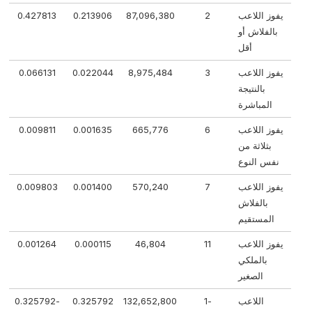
يفوز اللاعب
2
87,096,380
0.213906
0.427813
بالفلاش أو
أقل
يفوز اللاعب
3
8,975,484
0.022044
0.066131
بالنتيجة
المباشرة
يفوز اللاعب
6
665,776
0.001635
0.009811
بثلاثة من
نفس النوع
يفوز اللاعب
7
570,240
0.001400
0.009803
بالفلاش
المستقيم
يفوز اللاعب
11
46,804
0.000115
0.001264
بالملكي
الصغير
اللاعب
-1
132,652,800
0.325792
-0.325792