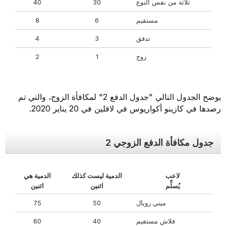
ثلاثة من نفس النوع
30
40
مستقيم
6
8
تدفق
3
4
زوج
1
2
يوضح الجدول التالي "جدول الدفع 2" لمكافأة الزوج، والتي تم
رصدها في كازينو أكواريوس في لافلين في 20 يناير 2020.
جدول مكافأة الدفع الزوجي 2
لاعب
الدمية ليست كذلك
الدمية هي
يُسلِّم
اثنين
اثنين
ميني رويال
50
75
فلاش مستقيم
40
60