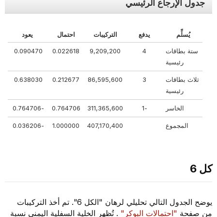
جدول الإرجاع الرئيسي
يُسلِّم
يدفع
التركيبات
احتمال
يعود
ستة بطاقات
4
9,209,200
0.022618
0.090470
رئيسية
ثلاث بطاقات
3
86,595,600
0.212677
0.638030
رئيسية
الخاسر
-1
311,365,600
0.764706
-0.764706
المجموع
407,170,400
1.000000
-0.036206
كل 6
يوضح الجدول التالي تحليلي لرهان "الكل 6". تم أخذ التركيبات
من صفحة
"احتمالات البوكر"
. تُظهر الخلية السفلية اليمنى نسبة