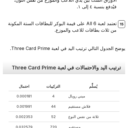
الأوراق الست بين يدي اللاعب والموزع من نفس اللون،
فيُدفع بنسبة ٤ إلى ١.
تعتمد لعبة All 6 على قيمة البوكر للبطاقات الستة المكونة
من ثلاث بطاقات للاعب والموزع.
يوضح الجدول التالي ترتيب اليد في لعبة Three Card Prime.
ترتيب اليد والاحتمالات في لعبة Three Card Prime
يُسلِّم
التركيبات
احتمال
ميني رويال
4
0.000181
فلاش مستقيم
44
0.001991
ثلاثة من نفس النوع
52
0.002353
مستقيم
720
0.032579