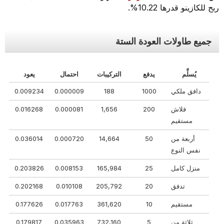
ربح للكازينو قدرها 10.22%.
جميع طاولات العودة الستة
يُسلِّم
يدفع
التركيبات
احتمال
يعود
دافق ملكي
1000
188
0.000009
0.009234
فلاش
200
1,656
0.000081
0.016268
مستقيم
أربعة من
50
14,664
0.000720
0.036014
نفس النوع
منزل كامل
25
165,984
0.008153
0.203826
تدفق
20
205,792
0.010108
0.202168
مستقيم
10
361,620
0.017763
0.177626
ثلاثة من
5
732,160
0.035963
0.179817