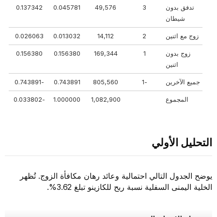
تدفق بدون
3
49,576
0.045781
0.137342
شيطان
زوج مع اثنين
2
14,112
0.013032
0.026063
زوج بدون
1
169,344
0.156380
0.156380
اثنين
جميع الآخرين
-1
805,560
0.743891
-0.743891
المجموع
1,082,900
1.000000
-0.033802
التحليل الأولي
يوضح الجدول التالي احتمالية وعائد رهان مكافأة الزوج. تُظهر
الخلية اليمنى السفلية نسبة ربح للكازينو تبلغ 3.62%.