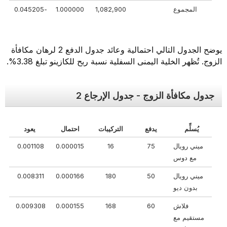
المجموع
1,082,900
1.000000
-0.045205
يوضح الجدول التالي احتمالية وعائد جدول الدفع 2 لرهان مكافأة
الزوج. تُظهر الخلية اليمنى السفلية نسبة ربح للكازينو تبلغ 3.38%.
جدول مكافأة الزوج - جدول الإرجاع 2
يُسلِّم
يدفع
التركيبات
احتمال
يعود
ميني رويال
75
16
0.000015
0.001108
مع دوس
ميني رويال
50
180
0.000166
0.008311
بدون ديو
فلاش
60
168
0.000155
0.009308
مستقيم مع