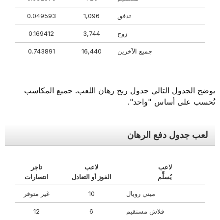
تدفق
1,096
0.049593
زوج
3,744
0.169412
جميع الآخرين
16,440
0.743891
يوضح الجدول التالي جدول ربح رهان اللعب. جميع المكاسب
تُحسب على أساس "واحد".
لعب جدول دفع الرهان
لاعب
لاعب
تاجر
يُسلِّم
الفوز أو التعادل
انتصارات
ميني رويال
10
غير متوفر
فلاش مستقيم
6
12