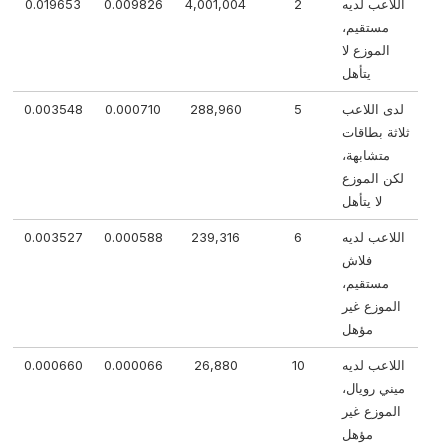
اللاعب لديه
2
4,001,004
0.009826
0.019653
مستقيم،
الموزع لا
يتأهل
لدى اللاعب
5
288,960
0.000710
0.003548
ثلاثة بطاقات
متشابهة،
لكن الموزع
لا يتأهل
اللاعب لديه
6
239,316
0.000588
0.003527
فلاش
مستقيم،
الموزع غير
مؤهل
اللاعب لديه
10
26,880
0.000066
0.000660
ميني رويال،
الموزع غير
مؤهل