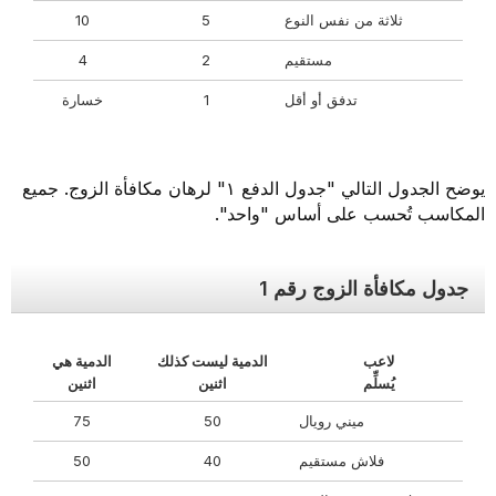
ثلاثة من نفس النوع
5
10
مستقيم
2
4
تدفق أو أقل
1
خسارة
يوضح الجدول التالي "جدول الدفع ١" لرهان مكافأة الزوج. جميع
المكاسب تُحسب على أساس "واحد".
جدول مكافأة الزوج رقم 1
لاعب
الدمية ليست كذلك
الدمية هي
يُسلِّم
اثنين
اثنين
ميني رويال
50
75
فلاش مستقيم
40
50