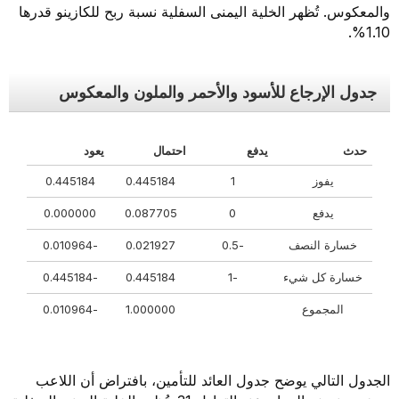
والمعكوس. تُظهر الخلية اليمنى السفلية نسبة ربح للكازينو قدرها
1.10%.
جدول الإرجاع للأسود والأحمر والملون والمعكوس
حدث
يدفع
احتمال
يعود
يفوز
1
0.445184
0.445184
يدفع
0
0.087705
0.000000
خسارة النصف
-0.5
0.021927
-0.010964
خسارة كل شيء
-1
0.445184
-0.445184
المجموع
1.000000
-0.010964
الجدول التالي يوضح جدول العائد للتأمين، بافتراض أن اللاعب