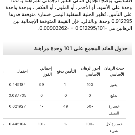
الأساسي. يوضح الجدول التالي التأثير الإجمالي للمراهنة بـ 100
وحدة على الأسود، أو الأحمر، أو الملون، أو العكس، ووحدة واحدة
على التأمين. تُظهر الخلية السفلية اليمنى خسارة متوقعة قدرها
0.912295 وحدة. وبالتالي، فإن القيمة المتوقعة الإجمالية بين
الرهانين هي -0.912295/101 = -0.00903262.
جدول العائد المجمع على 101 وحدة مراهنة
حدث الرهان
أجور الرهان
إجمالي
التأمين يدفع
احتمال
يعود
الأساسي
الأساسي
الفوز
يفوز
100
-1
99
0.445184
184
يدفع
0
0
0
0.087705
000
خسارة
-50
49
-1
0.021927
-0.021927
النصف
خسارة كل
-100
-1
-101
0.445184
-44.963551
شيء