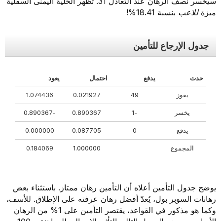
سيخسر نصف الرهان عند التعادل 31. تُظهر الخلية اليمنى السفلية
ميزة
للاعب
بنسبة 18.41%!
جدول الإرجاع للتأمين
حدث
يدفع
احتمال
يعود
يفوز
49
0.021927
1.074436
يخسر
-1
0.890367
-0.890367
يدفع
0
0.087705
0.000000
المجموع
1.000000
0.184069
يوضح جدول التأمين أعلاه أن التأمين رهان ممتاز. باستثناء بعض
رهانات السوبر بول، يُعدّ أفضل رهان عرفته على الإطلاق. للأسف،
وكما هو مذكور في القواعد، يقتصر التأمين على 1% من الرهان