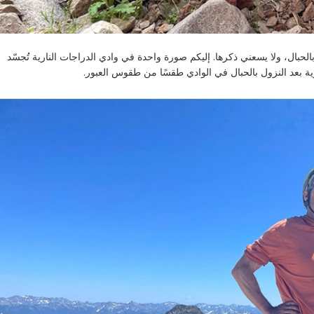
حبال، ولا يسعني ذكرها. إليكم صورة واحدة في وادي الدراجات النارية تُجسّد
ارية بعد النزول بالحبال في الوادي طقسًا من طقوس العبور.