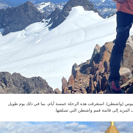
الجبال عام ٢٠٢٣ هو تسلق جبل أوليمبوس (واشنطن). استغرقت هذه الرحلة خمسة أيام، بما في ذلك يوم طويل