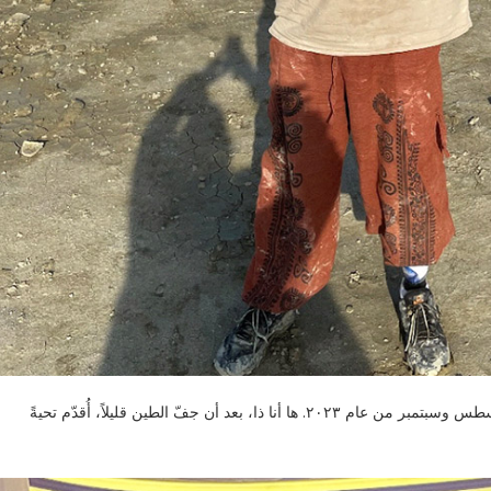
كانت زيارتي الثالثة والأفضل لمهرجان بيرنينج مان خلال شهري أغسطس وسبتمبر من عام ٢٠٢٣. ها أنا ذا، بعد أن جفّ الطين قليلاً، أُقدّم تحيةً