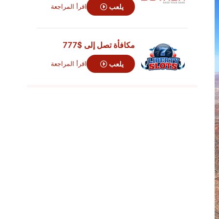
يلعب
اقرأ المراجعة
مكافأة تصل إلى
$777
يلعب
اقرأ المراجعة