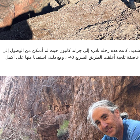
لشديد، كانت هذه رحلة نادرة إلى جراند كانيون حيث لم أتمكن من الوصول إلى
القاع. ثم حوصرنا لمدة ٢٤ ساعة تقريبًا في ويليامز، أريزونا، بسبب عاصفة ثلجية أغلقت الطريق السريع I-40. ومع ذلك، استفدنا منها على أكمل