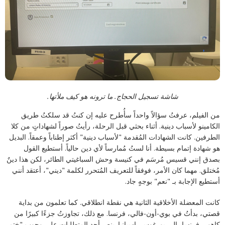
شاشة تسجيل الحجاج. ما ترونه هو كيف ملأتها.
من الفيلم، عرفتُ سؤالاً واحداً سأُطرح عليه إن كنتُ قد سلكتُ طريق
الكامينو لأسباب دينية. أثناء بحثي قبل الرحلة، رأيتُ صوراً لشهاداتٍ من كلا
الطرفين. كانت الشهادات المُقدمة "لأسباب دينية" أكثر إطناباً وعمقاً. البديل
هو شهادة إتمام بسيطة. أنا لستُ مُمارساً لأي دين حالياً. أستطيع القول
بصدق إنني قسيس مُرسَم في كنيسة وحش السباغيتي الطائر، لكن هذا دينٌ
مُختلق. مهما كان الأمر، فوفقاً للتعريف المُتحرر لكلمة "ديني"، أعتقد أنني
أستطيع الإجابة بـ "نعم" بوجهٍ جاد.
كانت المعضلة الأخلاقية الثانية هي نقطة انطلاقي. كما تعلمون من بداية
قصتي، بدأتُ في بوي-أون-فالي، فرنسا. مع ذلك، تجاوزتُ جزءًا كبيرًا من
كاهور، فرنسا، إلى بورغوس، إسبانيا. ينص أحد المتطلبات على وجوب "ختم