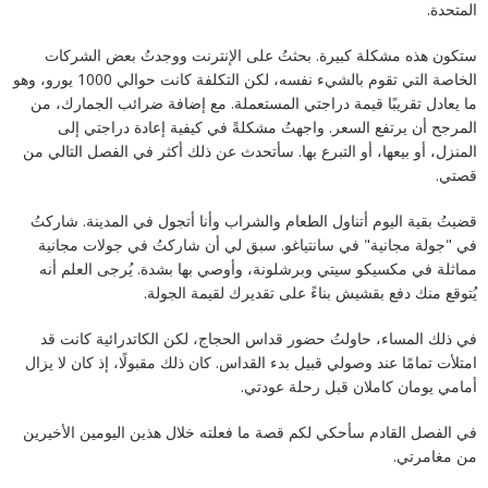
المتحدة.
ستكون هذه مشكلة كبيرة. بحثتُ على الإنترنت ووجدتُ بعض الشركات
الخاصة التي تقوم بالشيء نفسه، لكن التكلفة كانت حوالي 1000 يورو، وهو
ما يعادل تقريبًا قيمة دراجتي المستعملة. مع إضافة ضرائب الجمارك، من
المرجح أن يرتفع السعر. واجهتُ مشكلةً في كيفية إعادة دراجتي إلى
المنزل، أو بيعها، أو التبرع بها. سأتحدث عن ذلك أكثر في الفصل التالي من
قصتي.
قضيتُ بقية اليوم أتناول الطعام والشراب وأنا أتجول في المدينة. شاركتُ
في "جولة مجانية" في سانتياغو. سبق لي أن شاركتُ في جولات مجانية
مماثلة في مكسيكو سيتي وبرشلونة، وأوصي بها بشدة. يُرجى العلم أنه
يُتوقع منك دفع بقشيش بناءً على تقديرك لقيمة الجولة.
في ذلك المساء، حاولتُ حضور قداس الحجاج، لكن الكاتدرائية كانت قد
امتلأت تمامًا عند وصولي قبيل بدء القداس. كان ذلك مقبولًا، إذ كان لا يزال
أمامي يومان كاملان قبل رحلة عودتي.
في الفصل القادم سأحكي لكم قصة ما فعلته خلال هذين اليومين الأخيرين
من مغامرتي.