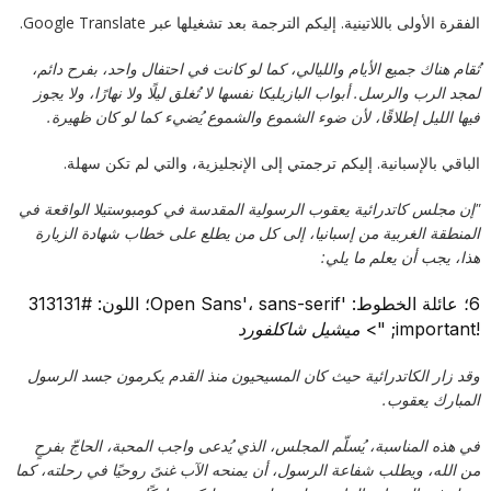
الفقرة الأولى باللاتينية. إليكم الترجمة بعد تشغيلها عبر Google Translate.
تُقام هناك جميع الأيام والليالي، كما لو كانت في احتفال واحد، بفرح دائم،
لمجد الرب والرسل. أبواب البازيليكا نفسها لا تُغلق ليلًا ولا نهارًا، ولا يجوز
فيها الليل إطلاقًا، لأن ضوء الشموع والشموع يُضيء كما لو كان ظهيرة.
الباقي بالإسبانية. إليكم ترجمتي إلى الإنجليزية، والتي لم تكن سهلة.
"إن مجلس كاتدرائية يعقوب الرسولية المقدسة في كومبوستيلا الواقعة في
المنطقة الغربية من إسبانيا، إلى كل من يطلع على خطاب شهادة الزيارة
هذا، يجب أن يعلم ما يلي:
6؛ عائلة الخطوط: 'Open Sans'، sans-serif؛ اللون: #313131
!important; ">
ميشيل شاكلفورد
وقد زار الكاتدرائية حيث كان المسيحيون منذ القدم يكرمون جسد الرسول
المبارك يعقوب.
في هذه المناسبة، يُسلّم المجلس، الذي يُدعى واجب المحبة، الحاجّ بفرحٍ
من الله، ويطلب شفاعة الرسول، أن يمنحه الآب غنىً روحيًا في رحلته، كما