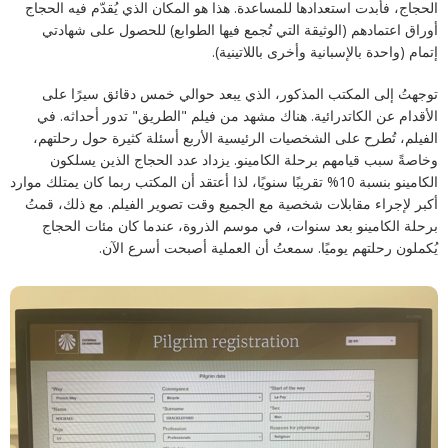
الحجاج، فأبدت استعدادها للمساعدة. هذا هو المكان الذي يُقدّم فيه الحجاج
أوراق اعتمادهم (الوثيقة التي تُجمع فيها الطوابع) للحصول على شهادتي
إتمام (واحدة بالإسبانية وأخرى باللاتينية).
توجهتُ إلى المكتب المذكور، الذي يبعد حوالي خمس دقائق سيرًا على
الأقدام عن الكاتدرائية. هناك مشهد من فيلم "الطريق" تدور أحداثه. في
الفيلم، تُطرح على الشخصيات الرئيسية الأربع أسئلة كثيرة حول رحلتهم،
وخاصةً سبب قيامهم برحلة الكامينو. يزداد عدد الحجاج الذين يسلكون
الكامينو بنسبة 10% تقريبًا سنويًا، لذا أعتقد أن المكتب ربما كان يمتلك موارد
أكبر لإجراء مقابلات شخصية مع الجميع وقت تصوير الفيلم. مع ذلك، قمتُ
برحلة الكامينو بعد سنوات، في موسم الذروة، عندما كان مئات الحجاج
يُكملون رحلتهم يوميًا. سمعتُ أن العملية أصبحت أسرع الآن.