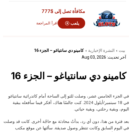
مكافأة تصل إلى
$777
يلعب
اقرأ المراجعة
بيت
النشرة الإخبارية
كامينو دي سانتياغو – الجزء 16
›
›
آخر تحديث: Aug 03, 2026
كامينو دي سانتياغو – الجزء 16
في الجزء الخامس عشر، وصلت للتو إلى الساحة أمام كاتدرائية سانتياغو
في 18 سبتمبر/أيلول 2024. كنت جالسًا هناك، أفكر فيما سأفعله ببقية
اليوم، وبقية رحلتي، وبقية حياتي.
بعد فترة من هذا، دون أي رد، بدأتُ محادثة مع حاجّة أخرى. كانت قد وصلت
في اليوم السابق وكانت تنتظر وصول صديقة. سألتها عن موقع مكتب