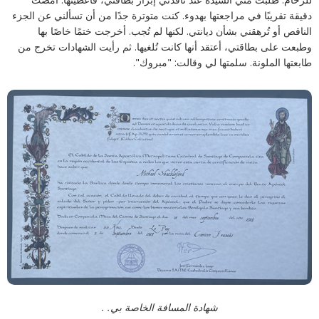
دقيقة تقريبًا في مراجعتها بهدوء. كنت متوترة جدًا من أن تسألني عن الجزء
الناقص أو تُرهقني بشأن ديانتي. لكنها لم تُجب. أخرجت ختمًا خاصًا بها
وطبعت على بطاقتي، أعتقد أنها كانت تُلغيها. ثم رأيت الشهادات تخرج من
طابعتها الملونة. سلمتها لي وقالت: "مبروك".
شهادة المسافة الخاصة بي. .