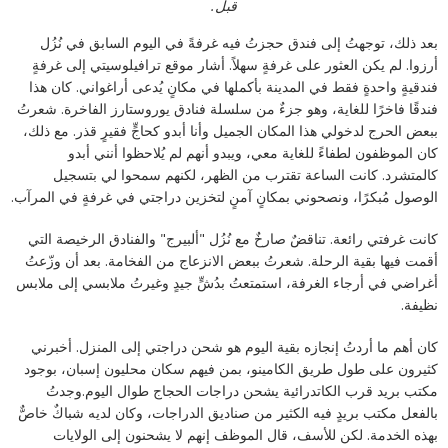
قبل.
بعد ذلك، توجهتُ إلى فندق حجزتُ فيه غرفةً في اليوم السابق في نُزُل
أرزوا. لم يكن العثور على غرفةٍ سهلاً. أشار موقع ترافيلوسيتي إلى غرفةٍ
فندقيةٍ واحدةٍ فقط في المدينة بأكملها في مكانٍ يُدعى أراغواني. كان هذا
فندقًا فاخرًا للغاية، وهو جزءٌ من سلسلة فنادق يوروستارز الفاخرة. شعرتُ
ببعض الحرج لدخولي هذا المكان الجميل وأنا أبدو كحاجٍّ فقيرٍ قذر. مع ذلك،
كان الموظفون لطفاءً للغاية معي، ويبدو أنهم لم يُلاحظوا أنني أبدو
كالمتشرد. كانت الساعة تقترب من الظهر، لكنهم سمحوا لي بتسجيل
الوصول مُبكرًا، ونصحوني بمكانٍ آمنٍ لتخزين دراجتي في غرفةٍ في المرآب.
كانت غرفتي رائعة. تناقضٌ صارخٌ مع نُزُل "ألبيرج" والفنادق الرخيصة التي
أقمت فيها بقية الرحلة. شعرتُ ببعض الانزعاج من الفخامة. بعد أن وزّعتُ
أغراضي في أرجاء الغرفة، استمتعتُ بدُشٍّ جيدٍ وغيرتُ ملابسي إلى ملابس
نظيفة.
كان أهم ما أردتُ إنجازه بقية اليوم هو شحن دراجتي إلى المنزل. أخبرني
كثيرون على طول طريق الكامينو، بمن فيهم سكان محليون إسبان، بوجود
مكتب بريد قرب الكاتدرائية يشحن دراجات الحجاج طوال اليوم.وجدتُ
بالفعل مكتب بريدٍ فيه الكثير من صناديق الدراجات، وكان لديه شباكٌ خاصٌّ
بهذه الخدمة. لكن للأسف، قال الموظف إنهم لا يشحنون إلى الولايات