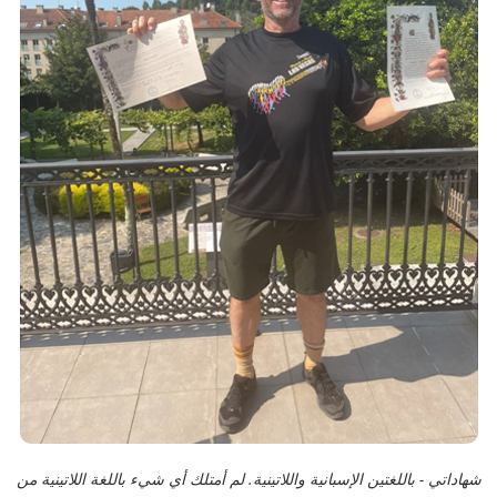
شهاداتي - باللغتين الإسبانية واللاتينية. لم أمتلك أي شيء باللغة اللاتينية من