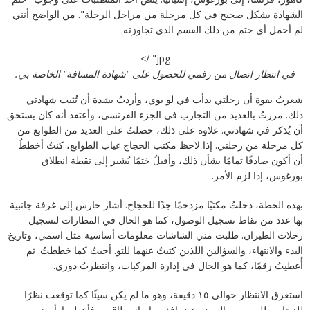
الشهادة بشكل صحيح في كل مرحلة من مراحل الرحلة". من الواضح أنني
لم أحمل أي ختم من ذلك القسم الذي تجاوزته.
jpg" />
في انتظار اتصال من رقمي للحصول على "شهادة المسافة" الخاصة بي.
شعرتُ بقوة أن رحلتي بدأت في لو بوي، وأردتُ بشدة أن تُثبت شهادتي
ذلك. مررتُ بالعديد من التجارب في الجزء الفرنسي، وأعتقد أنه كان يستحق
أن يُذكر في شهادتي. علاوة على ذلك، حصلتُ على العديد من الطوابع من
كل مرحلة من رحلتي. إذا لاحظ مكتب الحجاج غياب الطوابع، كنتُ أخططُ
أن أكون صادقًا تمامًا بشأن ذلك، وأقبلُ ختمًا يُشير إلى نقطة انطلاق
بورغوس، إذا لزم الأمر.
بهذه الخطة، دخلتُ مكتبًا مزدحمًا جدًا للحجاج. أشار حارس إلى غرفة جانبية
بها عدد من نقاط تسجيل الوصول، كما هو الحال في المطارات لتسجيل
رحلات الطيران. طلبت مني الشاشات معلومات أساسية مثل اسمي، وتاريخ
البدء والانتهاء، والسؤالين اللذين كتبتُ عنهما للتو. أجبتُ كما خططتُ. ثم
أُعطيتُ رقمًا، كما هو الحال في إدارة المركبات، وانتظرتُ دوري.
استغرق الانتظار حوالي ١٥ دقيقة، وهو ما لم يكن سيئًا كما توقعت نظرًا
للزحام. طلبت مني السيدة عند نافذتي إبراز بطاقتي، فأعطيتها. أمضت