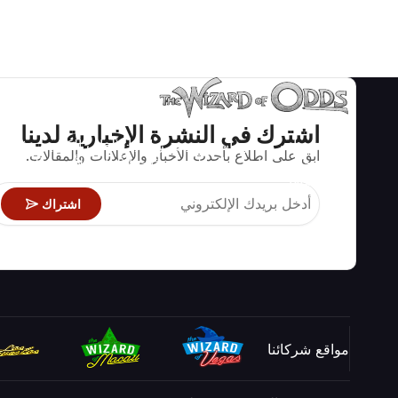
اشترك في النشرة الإخبارية لدينا
استراتيجيات ومعلومات صحيحة رياضيا لألعاب الكازينو مثل
ابق على اطلاع بأحدث الأخبار والإعلانات والمقالات.
البلاك جاك وكرابس والروليت ومئات الألعاب الأخرى التي
يمكن لعبها.
اشتراك
مواقع شركائنا