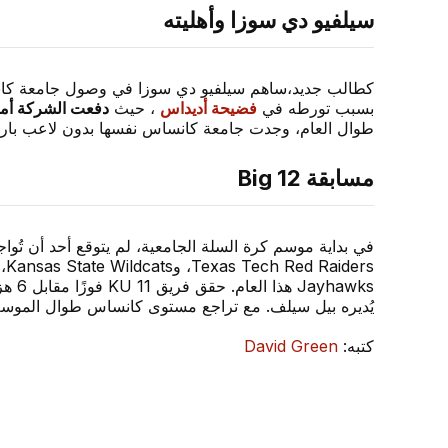
سيلفيو دي سوزا وأهليته
كطالب جديد،ساهم سيلفيو دي سوزا في وصول جامعة كانساس
بسبب تورطه في
فضيحة أديداس
، حيث
دفعت الشركة أموال
طوال العام، وجدت جامعة كانساس نفسها بدون لاعب بارز
مسابقة Big 12
في بداية موسم كرة السلة الجامعية، لم يتوقع أحد أن تُو
Jayhawks هذا العام. حقق فريق KU 11 فوزًا مقابل 6 هزائم في مباريات Big 12 هذا العام، وهو أمرٌ غير مألوف لفريق
يُديره بيل سيلف. مع تراجع مستوى كانساس طوال الموس
كتبه:
David Green