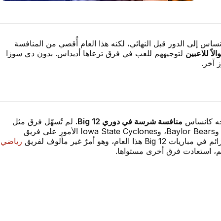
 إلى الدور قبل النهائي، لكنه هذا العام أُقصي من المنافسة
اً للاعبين
لتوجيههم للعب في فرق ترعاها أديداس. بدون دي سوزا
 آخر.
اجه كانساس
منافسة شرسة في دوري Big 12.
لم تُسهّل فرق مثل
Texas Tech Red Raiders، وKansas State Wildcats، وBaylor Bears، وIowa State Cyclones الأمور على فريق
رياضي
م، استعادت فرق أخرى مستواها.