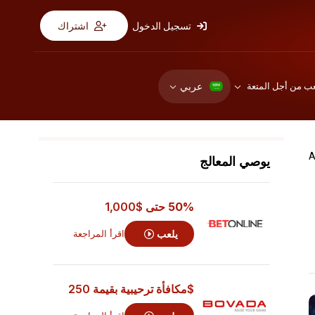
تسجيل الدخول
اشتراك
عربي
عب من أجل المتعة
يوصي المعالج
50% حتى
$1,000
يلعب
اقرأ المراجعة
$مكافأة ترحيبية بقيمة 250