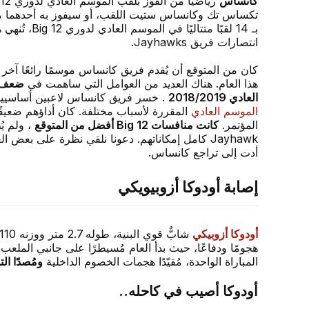
كانساس
تكساس تك وكانساس ستيت اللقب، أو سيفوز به أحدهما مب
بـ 14 لقبًا متتاليًا 
انتصارات فريق Jayhawks.
كان من المتوقع أن يُقدم فريق كانساس موسمًا رائعًا آخر 
هذا العام. هناك العديد من العوامل التي ساهمت في
ضعف أ
العادي 2018/2019
. خسر فريق كانساس لاعبين أساسيي
الموسم العادي
المقررة لأسباب مختلفة. كان أداؤهم ضعيف
المؤتمر.
كانت منافسات Big 12 أفضل من المتوقع
، ولم ي
Jayhawk كامل إمكاناتهم. دعونا نلقي نظرة على بعض ا
أدت إلى تراجع كانساس.
إصابة أودوكا أزوبيويكي
أودوكا أزوبيكي
المباراة الواحدة، مُقيّدًا هجمات الخصوم الداخلية
ومُصدًا ال
أودوكا أصيب في كاحله..