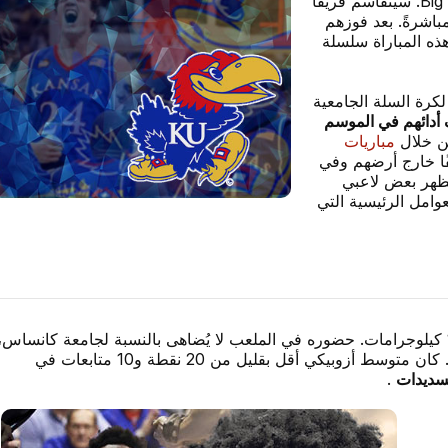
رياضيًا من الفوز بلقب الموسم العادي لدوري Big 12. سيتقاسم فريقا
اشرةً. بعد فوزهم
في الموسم العادي لدوري Big 12، تُنهي هذه المباراة سلسلة
لكرة السلة الجامعية
دائهم في الموسم
ن خلال
مباريات
ًا خارج أرضهم وفي
ُظهر بعض لاعبي
لعوامل الرئيسية التي
شابٌّ قوي البنية، طوله 2.7 متر ووزنه 110 كيلوجرامات. حضوره في الملعب لا يُضاهى بالنسبة لجامعة كانساس،
هجومًا ودفاعًا، حيث بدأ العام مُسيطرًا على جانبي الملعب. كان متوسط أزوبيكي أقل بقليل من 20 نقطة و10 متابعات في
تسديدات
.