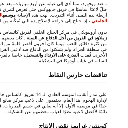
...ضد ووفورد، مما أدى إلى غيابه عن أربع مباريات. بعد عو
ظلّ لاعبًا أساسيًا في فريق جايهوكس حتى تعرض لتمزق 
أربطة يده اليمنى أثناء التدريب. أنهت هذه الإصابة
موسمه
ال
الجامعي
، إذ احتاج إلى جراحة لإصلاح يده التي تُمكّنه من ا
بدون أزوبيويكي في مركز الجناح الخلفي لفريق كانساس
،
زملاؤه في الفريق من أجل الدفاع عن السلة
. كان بعضهم من
من كثرة دقائق اللعب، بينما كان آخرون أقصر قامةً من ال
في منطقة الجزاء، ولم يتمكنوا من الدفاع ضد لاعبي الفر
الأخرى. فُقدت
القدرة على الارتداد والتسجيل،
خاصةً بالقر
السلة، في غياب أودوكا في التشكيلة.
تناقضات حارس النقاط
على مدار ألقاب الموسم العادي الـ 14 لفريق كانساس جاي هوك
لإدارة الهجوم. هذا العام، يعتمدون على لاعب مركز صانع ال
جيدًا في موسمه الأول، إلا أنه يعاني في حسم المباريات. ف
دائمًا لأفضل لاعبيه نظرًا لغياب معظمهم عن التشكيلة.
كوينتين غرايمز نقص الإنتاج