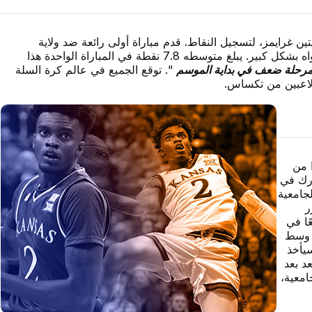
ن غرايمز، لتسجيل النقاط. قدم مباراة أولى رائعة ضد ولاية
ميشيغان، حيث سجل 21 نقطة، لكن بعد ذلك، تراجع مستواه بشكل كبير. يبلغ متوسطه 7.8 نقطة في المباراة الواحدة هذا
رحلة ضعف في بداية الموسم
".
توقع الجميع في عالم كرة السلة
ا من
رك في
جامعية
ر
ًا في
ن وسط
سيأخذ
د بعد
امعية،