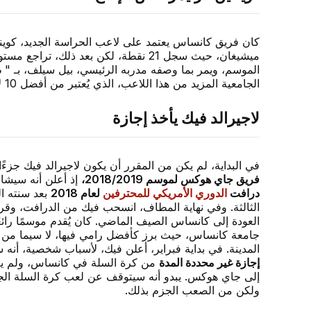
كان فريق كانساس يعتمد على لاعب الحراسة الجديد، كوينتي
الموسم، ويمر بما وصفه مدربه الرئيسي، بيل سيلف، بـ
"
م
الجامعية المزيد من هذا اللاعب، الذي يُعتبر من أفضل 10 لاعبين من تكساس.
لاجيرالد فيك يأخذ إجازة
في البداية، لم يكن من المقرر أن يكون لاجيرالد فيك جزءً
فريق جاي هوكس لموسم 2018/2019،
إذ أعلن أنه سيشا
درافت
الدوري الأمريكي للمحترفين
لعام 2018
بعد سنته ال
الثالثة. وفي نهاية المطاف، انسحب فيك من الدرافت، وقر
العودة إلى كانساس الصيف الماضي. كان يُقدم موسمًا رائع
جامعة كانساس، حيث برز كأفضل رامي فيها، لا سيما م
المدينة. في بداية فبراير، أعلن فيك، لأسباب شخصية، أنه 
إجازة غير محددة المدة
من كرة السلة في كانساس، ولم يع
إلى جاي هوكس. يبدو أنه سيتوقف عن لعب كرة السلة الج
ولكن من الصعب الجزم بذلك.