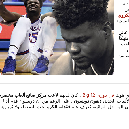
دته،
في
كروي
لتسديد.
 عانى
هكًا
لعب
ق
ب من
في دوري Big 12
، كان لديهم
لاعب مركز صانع ألعاب مخضرم
ألعاب الجديد،
ديفون دوتسون
. على الرغم من أن دوتسون قدم أداءً
ي المراحل النهائية، يُعرف عنه
فقدانه للكرة
تحت الضغط، ولا يُمررها