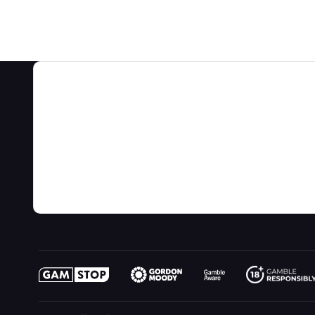
ات
معلومات عنا
تمالات واستراتيجيات اللعبة
عن
فيديو
سبات الألعاب
اتصال
مدونة
لومات المقامرة
الروابط
خريطة الموقع
لعب من أجل المتعة
ما الجديد
خيالي
مقامرة عبر الإنترنت
راديو
أل الساحر