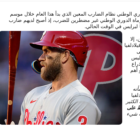
دوري الوطني نظام الضارب المعين الذي بدأ هذا العام خلال موسم
٢٠٢٢. الآن، وبعد أن أصبح رماة الدوري الوطني غير مضطرين للضرب، إذ أصبح لديهم ضارب
ًا لبرايس في الوقت الحالي.
 إلا
لادلفيا
ى
وليس
ذراع
 أهم
أنه
فيا
الكثير
 على
ة شيء