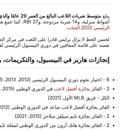
يبلغ
متوسط ضربات اللاعب البالغ من العمر 29 عامًا والذي حصل على لقب All-Star في الدوري الوطني 6 مرات .305
أشواط منزلية، و14 ضربة مزدوجة، و27 RBI، كما جمع هاربر نسبة ضرب بلغت .634 حتى الآن خلال
الرئيسي 2022 الشاب.
لحسن الحظ لا يزال برايس قادرا على اللعب في مركز 
نفسه على قائمة المعاقين في دوري البيسبول الرئيسي لفت
إنجازات هاربر في البيسبول، والتكريمات، و
6 - اختيار نجوم دوري البيسبول الرئيسي (2012، 2013، 2015، 2016، 2017، 2018)
2 - الفائز
بجائزة أفضل لاعب
في الدوري الوطني (2015، 2021)
الكل - فريق MLB الأول (2021)
الفائز بجائزة أفضل لاعب صاعد في الدوري الوطني (2012)
2 - الفائز بجائزة تايم سيلفر سلاجر (2015، 2021)
2 - الفائز بجائزة هانك آرون من الدوري الوطني لمجلة تايم (2015، 2021)