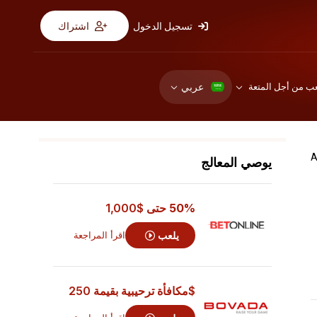
تسجيل الدخول
اشتراك
عربي
عب من أجل المتعة
يوصي المعالج
50% حتى
$1,000
يلعب
اقرأ المراجعة
$مكافأة ترحيبية بقيمة 250