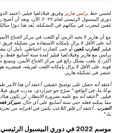
لحسن حظ
برايس هاربر
وفريق فيلادلفيا فيليز، اعتمد ال
دوري البيسبول الرئيسي لعام 
مُعين ليضرب في مكانهم في التشكيلة، يُعد هذا دورًا مثالي
مع أن هاربر لا يجيد الرمي أو اللعب في مركز الجناح الأيمن،
أنه على الأقل لا يزال بإمكانه الاستفادة من تشكيلة فريق في
فيليز
كضارب مُعين
أو حتى كضارب احتياطي. نأمل أن يبق
برايس مع هاربر وفيلادلفيا فيليز لمدة ستة أسابيع فقط، 
أكثر، إذ يلعب بشكل رائع في مركز الجناح الأيمن، ويتمتع ب
قوية. على الأقل لا يزال بإمكانه اللعب لفريقه، فمضربه هو
عنصر في تشكيلة هاربر.
أعتقد أنه حصل على توضيح حقيقي. أعتقد أن هذا الأمر طم
نوعًا ما، في الواقع،"
صرّح جو جيراردي، مدرب فريق فيلادل
فيليز.
"أعتقد أنه مع علمه بضرورة الانتظار، لن يكون هناك 
مما يمكنه فعله حتى ستة أسابيع على أي حال.
سيركز فقط
الضرب
. أعتقد أن قلق اللاعب يكمن في اقترابه من تجرب
ما."
موسم 2022 في دوري البيسبول الرئيسي