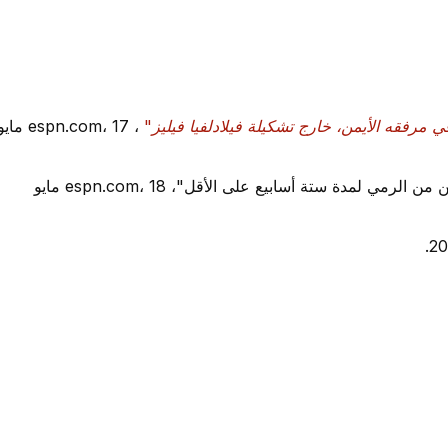
في مرفقه الأيمن، خارج تشكيلة فيلادلفيا فيليز"
، espn.com، 17 ما
"يقول فريق فيلادلفيا فيليز إن لاعبه برايس هاربر لن يتمكن من الرمي لمدة ستة أسابيع على الأقل"، espn.com، 18 مايو