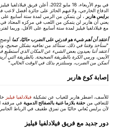
في يوم الأربعاء، 18 مايو 2022، أعلن فريق ف
الدفاع الخارجي، ولاعبهم الحائز على جائزة أفضل لاعب ف
برايس هاربر
، لن يتمكن من الرمي لمدة ستة أسابيع على ال
يعني أن هاربر لن يتمكن من اللعب في مركزه المعتاد في م
مع فيلادلفيا فيليز لمدة ستة أسابيع على الأقل، وربما لفتر
أعتقد أن أهم شيء هو قدرتي على الضرب حاليًا، كما
أوضح ب
"سنأخذ وقتنا في ذلك. سنتأكد من تعافيه بشكل صحيح، ون
أعتقد أننا بعيدون بعض الشيء عن المكان الذي أستطيع ف
الأيمن، ورمي الكرة بالطريقة الصحيحة. بالطريقة التي أريد
أتمكن من الضرب، وسنلتزم بذلك في الوقت الحالي."
إصابة كوع هاربر
للأسف، اضطر هاربر للغياب عن تشكيلة
فيلادلفيا فيليز
خلا
للتعافي من
حقنة بلازما غنية بالصفائح الدموية
لأن برايس يُعاني حاليًا من تمزق طفيف في الرباط الجانبي
دور جديد مع فريق فيلادلفيا فيليز