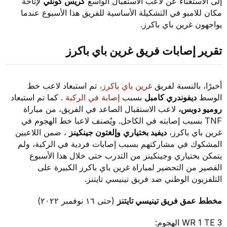
إلى الاستغناء عن لاعب الاستقبال الواسع
كريس كونلي
لإتاحة
مكان للامبو في التشكيلة الأساسية للفريق هذا الأسبوع عندما
يواجهون غرين باي باكرز.
تقرير إصابات فريق غرين باي باكرز
أخيرًا، بالنسبة لفريق
غرين باي باكرز،
تم استبعاد لاعب خط
الوسط
ديفوندري كامبل
بسبب
إصابة في الركبة
. كما تم استبعاد
روميو دوبس،
لاعب الاستقبال الصاعد في الفريق، من مباراة
TNF بسبب إصابته في الكاحل. ويُصنف لاعبا خط الهجوم في
غرين باي باكرز،
ديفيد بختياري
وإلغتون جينكينز
، ضمن اللاعبين
المشكوك في مشاركتهم بسبب إصابات فردية في الركبة، ولم
يتمكن بختياري وجينكينز من التدرب حتى خلال هذا الأسبوع
القصير من التحضير لمباراة غرين باي باكرز الكبيرة على
التلفزيون الوطني ضد فريق تينيسي تايتنز.
مخطط عمق فريق تينيسي تايتنز
(حتى ١٦ نوفمبر ٢٠٢٢)
3 WR 1 TE الهجوم: