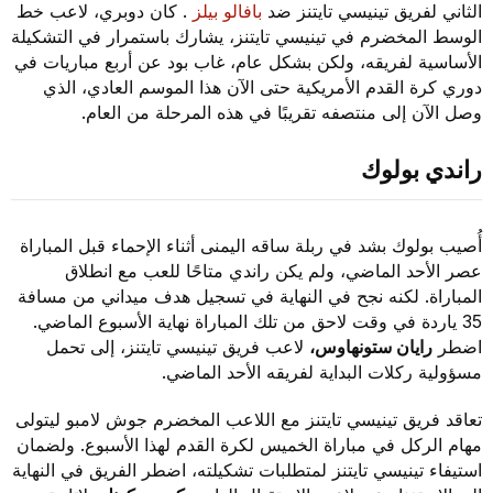
الثاني لفريق تينيسي تايتنز ضد
بافالو بيلز
. كان دوبري، لاعب خط
الوسط المخضرم في تينيسي تايتنز، يشارك باستمرار في التشكيلة
الأساسية لفريقه، ولكن بشكل عام، غاب بود عن أربع مباريات في
دوري كرة القدم الأمريكية حتى الآن هذا الموسم العادي، الذي
وصل الآن إلى منتصفه تقريبًا في هذه المرحلة من العام.
راندي بولوك
أُصيب بولوك بشد في ربلة ساقه اليمنى أثناء الإحماء قبل المباراة
عصر الأحد الماضي، ولم يكن راندي متاحًا للعب مع انطلاق
المباراة. لكنه نجح في النهاية في تسجيل هدف ميداني من مسافة
35 ياردة في وقت لاحق من تلك المباراة نهاية الأسبوع الماضي.
اضطر
رايان ستونهاوس،
لاعب فريق تينيسي تايتنز، إلى تحمل
مسؤولية ركلات البداية لفريقه الأحد الماضي.
تعاقد فريق تينيسي تايتنز مع اللاعب المخضرم جوش لامبو ليتولى
مهام الركل في مباراة الخميس لكرة القدم لهذا الأسبوع. ولضمان
استيفاء تينيسي تايتنز لمتطلبات تشكيلته، اضطر الفريق في النهاية