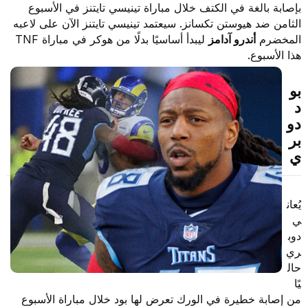
بإصابة بالغة في الكتف خلال مباراة تينيسي تايتنز في الأسبوع
الثامن ضد هيوستن تكسانز. سيعتمد تينيسي تايتنز الآن على لاعبه
المخضرم
أندرو آدامز
ليبدأ أساسيًا بدلًا من هوكر في مباراة TNF
هذا الأسبوع.
بو
د
دو
بر
ي
يُعان
ي
دوب
ري
حال
يًا
من إصابة خطيرة في الورك تعرض لها بود خلال مباراة الأسبوع