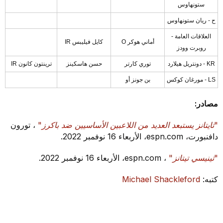
ستونهاوس
ح - ريان ستونهاوس
العلاقات العامة -
أماني هوكر O
كايل فيليبس IR
روبرت وودز
KR - دونتريل هيلارد
توري كارتر
حسن هاسكينز
ترينتون كانون IR
LS - مورغان كوكس
بن جونز أو
مصادر:
"تايتانز يستبعد العديد من اللاعبين الأساسيين ضد باكرز"
، تورون
دافنبورت، espn.com، الأربعاء 16 نوفمبر 2022.
"تينيسي تيتانز"
، espn.com، الأربعاء 16 نوفمبر 2022.
كتبه:
Michael Shackleford