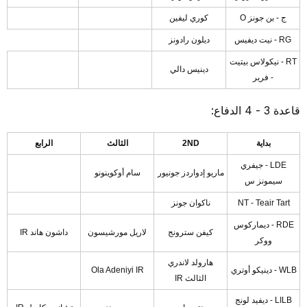
ج - بن جونز O
كوري ليفين
RG - نيت ديفيس
ديلون رادونز
RT - نيكولاس بيتيت
دينيس دالي
- فرير
قاعدة 3 - 4 الدفاع:
بداية
2ND
الثالث
الرابع
LDE - جيفري
ماريو إدواردز جونيور
سام أوكوينونو
سيمونز س
NT - Teair Tart
ناكوان جونز
RDE - ديماركوس
كيفن سترونج
لاريل مورشيسون
داشون هاند IR
ووكر
هارولد لاندري
WLB - دينيكو أوتري
Ola Adeniyi IR
الثالث IR
LILB - ديفيد لونج