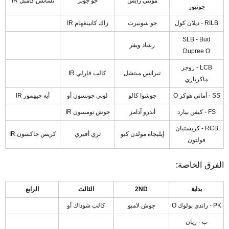
مونتي رايس
جو جونز
تشانس كامبل IR
جونيور
RILB - ديلان كول
جو شوبيرت
زاك كانينغهام IR
SLB - Bud
رشاد ويفر
Dupree O
LCB - روجر
تيرانس ميتشل
كالب فارلي IR
ماكرياري
SS - أماني هوكر O
جوشوا كالو
لوني جونسون أو
أيه جيهمور IR
FS - كيفن بيارد
أندرو آدامز
جوش تومسون IR
RCB - كريستيان
إيليجاه مولدن كيو
تري أفيري
كريس جاكسون IR
فولتون
الفرق الخاصة:
بداية
2ND
الثالث
الرابع
PK - راندي بولوك O
جوش لامبو
كالب شوداك أو
ب - ريان