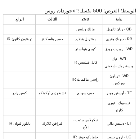
الوسط؛ العرض: 500 بكسل؛">جوردان روس
بداية
2ND
الثالث
الرابع
QB - ريان تانهيل
مالك ويليس
RB - ديريك هنري
دونتريل هيلارد
حسن هاسكينز
ترينتون كانون IR
WR - روبرت وودز
كودي هولستر
WR - نيك
كايل فيليبس IR
ويستبروك - إيخيني
WR - تريلون
راسي ماكماث IR
بوركس
TE - أوستن هوبر
جيف سوايم
تشيغوزيم أوكونكو
كيفن رادر
فيسبوك - توري
كارتر
نيكولاس بيتيت -
LT - دينيس دالي
ليرافن كلارك
تايلور ليوان IR
الأخ
LG - آرون بروير
جاماركو جونز IR