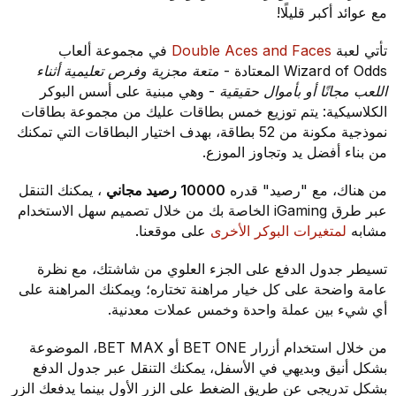
مع عوائد أكبر قليلًا!
تأتي لعبة
Double Aces and Faces
في مجموعة ألعاب
Wizard of Odds المعتادة -
متعة مجزية وفرص تعليمية أثناء
اللعب مجانًا أو بأموال حقيقية
- وهي مبنية على أسس البوكر
الكلاسيكية: يتم توزيع خمس بطاقات عليك من مجموعة بطاقات
نموذجية مكونة من 52 بطاقة، بهدف اختيار البطاقات التي تمكنك
من بناء أفضل يد وتجاوز الموزع.
من هناك، مع "رصيد" قدره
10000 رصيد مجاني
، يمكنك التنقل
عبر طرق iGaming الخاصة بك من خلال تصميم سهل الاستخدام
مشابه
لمتغيرات البوكر الأخرى
على موقعنا.
تسيطر جدول الدفع على الجزء العلوي من شاشتك، مع نظرة
عامة واضحة على كل خيار مراهنة تختاره؛ ويمكنك المراهنة على
أي شيء بين عملة واحدة وخمس عملات معدنية.
من خلال استخدام أزرار BET ONE أو BET MAX، الموضوعة
بشكل أنيق وبديهي في الأسفل، يمكنك التنقل عبر جدول الدفع
بشكل تدريجي عن طريق الضغط على الزر الأول بينما يدفعك الزر