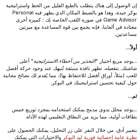
إن الوصول إلى هناك يتطلب بالطبع القليل من الحظ واستراتيجية
بوكر جيدة، وهذا هو بالضبط المكان الذي يظهر فيه Personal
Game Advisor في صورة اللعب
الخاصة بك
: كميزة أخرى
معتادة في ألعابنا، فإنه يجمع بين قوة المساعدة مع ميزتين
مساعدتين.
أولاً…
...يوجد مربع اختيار
"التحذير من أخطاء الاستراتيجية"
أعلى
شاشتك. بتفعيله، تظهر نافذة منبثقة تُنبهك عند وجود حركة أفضل
للعب (مثلاً، أوراق أفضل للاحتفاظ بها)، مما يُقدم لك نصائح مجانية
حول كيفية تحسين استراتيجيتك في البوكر.
ثم…
...يوجد محلل يدوي مدمج يمكنك استخدامه بمجرد توزيع خمس
بطاقات أولية، مما يزيد من النطاق التعليمي لهذه الأداة.
بتعبير أدق، من خلال النقر على زر التحليل، يمكنك الحصول على
نظرة عامة إحصائية فورية ليد البوكر
والاختيارات التي يمكنك