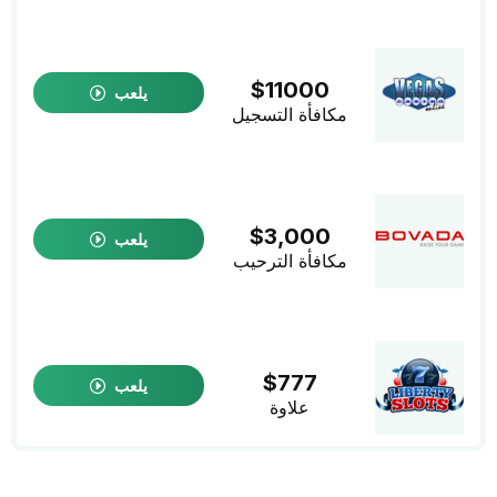
$11000
يلعب
مكافأة التسجيل
$3,000
يلعب
مكافأة الترحيب
$777
يلعب
علاوة