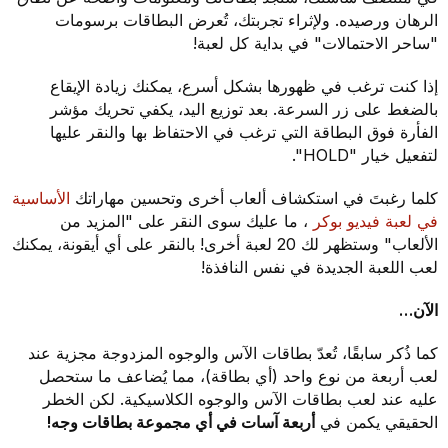
الرهان ورصيده. ولإثراء تجربتك، تُعرض البطاقات برسومات
"ساحر الاحتمالات" في بداية كل لعبة!
إذا كنت ترغب في ظهورها بشكل أسرع، يمكنك زيادة الإيقاع
بالضغط على زر السرعة. بعد توزيع اليد، يكفي تحريك مؤشر
الفأرة فوق البطاقة التي ترغب في الاحتفاظ بها والنقر عليها
لتفعيل خيار "HOLD".
كلما رغبتَ في استكشاف ألعاب أخرى وتحسين مهاراتك
الأساسية
في لعبة فيديو بوكر
، ما عليك سوى النقر على "المزيد من
الألعاب" وستظهر لك 20 لعبة أخرى! بالنقر على أي أيقونة، يمكنك
لعب اللعبة الجديدة في نفس النافذة!
الآن…
كما ذُكر سابقًا، تُعدّ بطاقات الآس والوجوه المزدوجة مجزية عند
لعب أربعة من نوع واحد (أي بطاقة)، مما يُضاعف ما ستحصل
عليه عند لعب بطاقات الآس والوجوه الكلاسيكية. لكن الخطر
الحقيقي يكمن في
أربعة آسات في أي مجموعة بطاقات وجه!