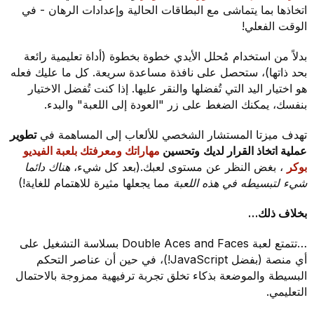
اتخاذها بما يتماشى مع البطاقات الحالية وإعدادات الرهان - في
الوقت الفعلي!
بدلاً من استخدام مُحلل الأيدي خطوة بخطوة (أداة تعليمية رائعة
بحد ذاتها)، ستحصل على نافذة مساعدة سريعة. كل ما عليك فعله
هو اختيار اليد التي تُفضلها والنقر عليها. إذا كنت تُفضل الاختيار
بنفسك، يمكنك الضغط على زر "العودة إلى اللعبة" والبدء.
تهدف ميزتا المستشار الشخصي للألعاب إلى المساهمة في
تطوير
عملية اتخاذ القرار لديك
وتحسين
مهاراتك ومعرفتك بلعبة الفيديو
بوكر
، بغض النظر عن مستوى لعبك.(بعد كل شيء،
هناك دائما
شيء لتبسيطه في هذه اللعبة
مما يجعلها مثيرة للاهتمام للغاية!)
بخلاف ذلك…
…تتمتع لعبة Double Aces and Faces بسلاسة التشغيل على
أي منصة (بفضل JavaScript!)، في حين أن عناصر التحكم
البسيطة والموضعة بذكاء تخلق تجربة ترفيهية ممزوجة بالاحتمال
التعليمي.