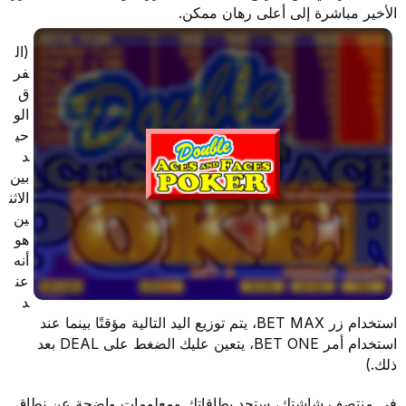
الأخير مباشرة إلى أعلى رهان ممكن.
(ال
فر
ق
الو
حي
د
بين
الاثن
ين
هو
أنه
عن
د
استخدام زر BET MAX، يتم توزيع اليد التالية مؤقتًا بينما عند
استخدام أمر BET ONE، يتعين عليك الضغط على DEAL بعد
ذلك.)
في منتصف شاشتك، ستجد بطاقاتك ومعلومات واضحة عن نطاق