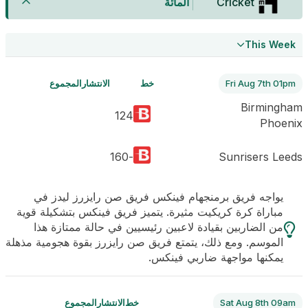
Cricket
المائة
This Week
Fri Aug 7th 01pm
خط
الانتشار
المجموع
Birmingham
124
Phoenix
-160
Sunrisers Leeds
يواجه فريق برمنجهام فينكس فريق صن رايزرز ليدز في
مباراة كرة كريكيت مثيرة. يتميز فريق فينكس بتشكيلة قوية
من الضاربين بقيادة لاعبين رئيسيين في حالة ممتازة هذا
الموسم. ومع ذلك، يتمتع فريق صن رايزرز بقوة هجومية مذهلة
يمكنها مواجهة ضاربي فينكس.
Sat Aug 8th 09am
خط
الانتشار
المجموع