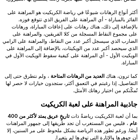
أكثر أنواع الرهانات شيوعًا في رياضة الكريكيت هو المراهنة على
الفائز بالمباراة - أي المراهنة على الفريق الذي تتوقع فوزه.
بالإضافة إلى ذلك، هناك رهانات على إعاقات المباراة، ورهانات
على مجموع النقاط المسجلة من كلا الفريقين، والمراهنة على
الضارب الذي سيسجل أكبر عدد من النقاط، والمراهنة على الرامي
الذي سيحصد أكبر عدد من الويكيتات، بالإضافة إلى المراهنة على
الويكيت الأول - أي المراهنة على كيفية سقوط الويكيت الأول في
المباراة.
كما ترون، هناك
العديد من الرهانات المتاحة
، ولم نتطرق حتى إلى
التفاصيل. إذا رغبتم في التعمق أكثر، ستجدون خيارات لا حصر لها
تُمكّنكم من اختيار رهانك الأمثل.
جاذبية المراهنة على لعبة الكريكيت
بما أن لعبة الكريكيت رياضةٌ ذات
تاريخٍ عريق يمتد لأكثر من 400
عام
، فليس من المستغرب أن تجد طريقها إلى جمهور المراهنات
أيضًا. ورغم تطور هذه الرياضة بشكل ملحوظ على مر السنين، إلا
أن جوهرها والإثارة التي توفرها لم يتغيرا.