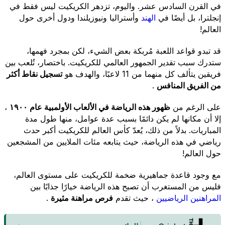
في القرن السادس عشر. واليوم، تزدهر الكريكيت ليس فقط في
إنجلترا، بل أيضًا في
الهند
وأستراليا ونيوزيلندا ودول أخرى حول
العالم!
قد تبدو قواعد اللعبة مُربكة بعض الشيء، لكن بمجرد فهمها،
ستدرك سبب تقدير الجمهور العالمي للكريكيت. باختصار، تُلعب بين
فريقين يتألف كل منهما من 11 لاعبًا، والهدف هو
تسجيل نقاط أكثر
من الفريق المنافس
.
على الرغم من
ظهور هذه الرياضة في الألعاب الأولمبية عام ١٩٠٠
،
إلا أن مكانها لم يكن دائمًا بسبب عدة عوامل، منها طول مدة
المباريات. بدلاً من ذلك، يُعدّ كأس العالم للكريكيت أكبر حدث
رياضي في هذه الرياضة، حيث يتابعه مئات الملايين من المشجعين
حول العالم!
مع وجود قاعدة جماهيرية ضخمة للكريكيت على مستوى العالم،
فليس من المستغرب أن تصبح هذه الرياضة خيارًا جذابًا بين
المراهنين الرياضيين
، حيث تقدم
فرص مراهنة مثيرة
.