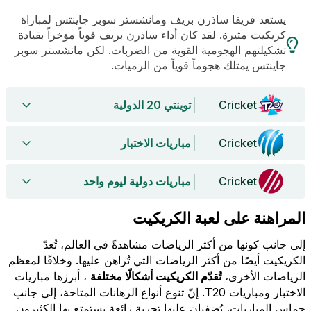
يستعد فريقا ساذرن بريف ومانشستر سوبر جاينتس لمباراة
كريكيت مثيرة. لقد كان أداء ساذرن بريف قوياً مؤخراً بقيادة
تشكيلتهم الهجومية القوية من الضربات. لكن مانشستر سوبر
جاينتس يمتلك هجوماً قوياً من الرميات.
Cricket
توينتي 20 الدولية
Cricket
مباريات الاختبار
Cricket
مباريات دولية ليوم واحد
المراهنة على لعبة الكريكيت
إلى جانب كونها من أكثر الرياضات مشاهدةً في العالم، تُعدّ
الكريكيت أيضًا من أكثر الرياضات التي تُراهن عليها. وخلافًا لمعظم
الرياضات الأخرى،
تُقدّم الكريكيت أشكالًا مختلفة
، أبرزها مباريات
الاختبار ومباريات T20. إنّ تنوع أنواع الرهانات المتاحة، إلى جانب
حماس المباريات، يُضفيان عليها تجربة رائعة يستمتع بها الكثيرون.