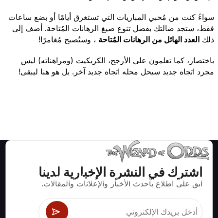
سواءً كنت من مُحبي المباريات التي تستغرق أيامًا أو بضع ساعات
فقط، ستجد ضالتك بفضل تنوع صيغ الرهانات المُتاحة. أضف إلى
ذلك
العدد الهائل من الرهانات المُتاحة
، وستُصبح مُغامرًا!
باختصار، كما تعلمون على الأرجح، الكريكيت (ومراهناته) ليس
مجرد اتجاه جديد سيحل محله اتجاه جديد آخر. بل هو هنا ليبقى!
اشترك في النشرة الإخبارية لدينا
استراتيجيات ومعلومات صحيحة رياضيا لألعاب الكازينو مثل
ابق على اطلاع بأحدث الأخبار والإعلانات والمقالات.
البلاك جاك وكرابس والروليت ومئات الألعاب الأخرى التي
يمكن لعبها.