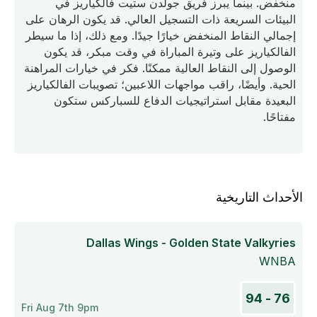
منخفض. بينما يبرز فريق جولدن ستيت فالكياريز في
البيئات السريعة ذات التسجيل العالي. قد يكون الرهان على
إجمالي النقاط المنخفض خيارًا جيدًا. ومع ذلك، إذا ما سيطر
الفالكياريز على وتيرة المباراة في وقت مبكر، قد يكون
الوصول إلى النقاط العالية ممكنًا. فكر في خيارات المراهنة
الحية. وأيضًا، راقب مواجهات اللاعبين؛ تصويبات الفالكياريز
البعيدة مقابل استراتيجيات الدفاع للسباركس ستكون
مفتاحًا.
الأحداث التاريخية
Dallas Wings - Golden State Valkyries
WNBA
76 - 94
Fri Aug 7th 9pm