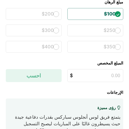
مبلغ الرهان
$200
$100
$300
$250
$400
$350
المبلغ المخصص
احسب
الإرجاعات
رؤى مميزة
يتمتع فريق لوس أنجلوس سباركس بقدرات دفاعية جيدة
حيث يسيطرون غالبًا على المباريات ليصبح التسجيل