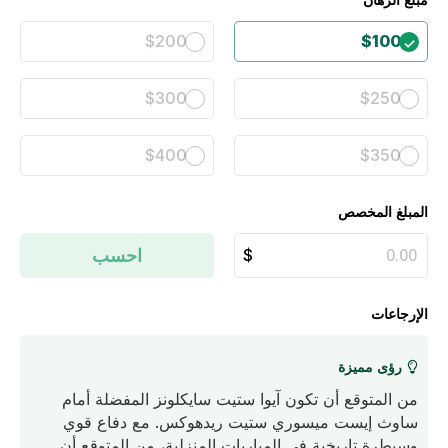
$200
$100
$300
$250
$400
$350
المبلغ المخصص
احسب
الإرجاعات
رؤى مميزة
من المتوقع أن تكون آيوا ستيت سايكلونز المفضلة أمام
ساوث إيست ميسوري ستيت ريدهوكس. مع دفاع قوي
وسيطرة تاريخية في المباريات المنزلية، من المتوقع أن