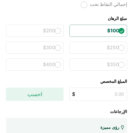
إجمالي النقاط تحت
مبلغ الرهان
$200
$100
$300
$250
$400
$350
المبلغ المخصص
احسب
الإرجاعات
رؤى مميزة