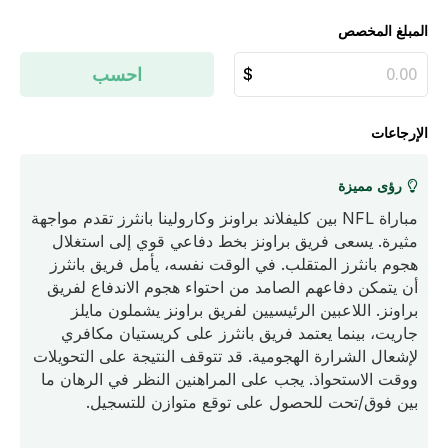
المبلغ المخصص
احسب
الإرجاعات
رؤى مميزة
مباراة NFL بين كليفلاند براونز وكارولينا بانثرز تقدم مواجهة
مثيرة. يسعى فريق براونز بخط دفاعي قوي إلى استغلال
هجوم بانثرز المتقلب. في الوقت نفسه، يأمل فريق بانثرز
أن يتمكن دفاعهم الصامد من احتواء هجوم الاندفاع لفريق
براونز. اللاعبين الرئيسيين لفريق براونز يشملون مايلز
جاريت، بينما يعتمد فريق بانثرز على كريستيان مكافري
لإشعال الشرارة الهجومية. قد تتوقف النتيجة على التحويلات
ووقت الاستحواذ. يجب على المراهنين النظر في الرهان ما
بين فوق/تحت للحصول على توقع متوازن للتسجيل.