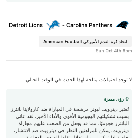
Detroit Lions
Carolina Panthers -
اتحاد كرة القدم الأميركي American Football
Sun Oct 4th 8pm
لا توجد احتمالات متاحة لهذا الحدث في الوقت الحالي.
رؤى مميزة
تُعتبر ديترويت ليونز مرشحة في المباراة ضد كارولاينا بانثرز
بسبب تشكيلتهم الهجومية الأقوى والأداء الأخير. لقد عانى
البانثرز هجوميًا، مما قد يجعل من الصعب عليهم مجاراة
ديترويت. يمكن للمراهنين النظر في ديترويت ضد الانتشار،
خاصة إذا تمكنوا من استغلال نقاط الضعف الدفاعية