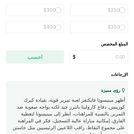
$300
$250
$400
$350
المبلغ المخصص
احسب
الإرجاعات
رؤى مميزة
أظهر مينيسوتا فايكنغز لعبة تمرير قوية، بقيادة كيرك
كوزينس. دفاع كارولينا بانثرز جيد لكنه يواجه صعوبة ضد
التمرير. بالنسبة للمراهنات، انظر إلى مينيسوتا لتغطية
الفارق. إمكانية مباراة عالية التسجيل، فكر في المراهنة
على مجموع النقاط. راقب اللاعبين الرئيسيين مثل جاستن