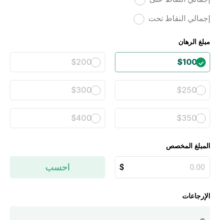
إجمالي النقاط تحت
مبلغ الرهان
$200
$100
$300
$250
$400
$350
المبلغ المخصص
احسب
الإرجاعات