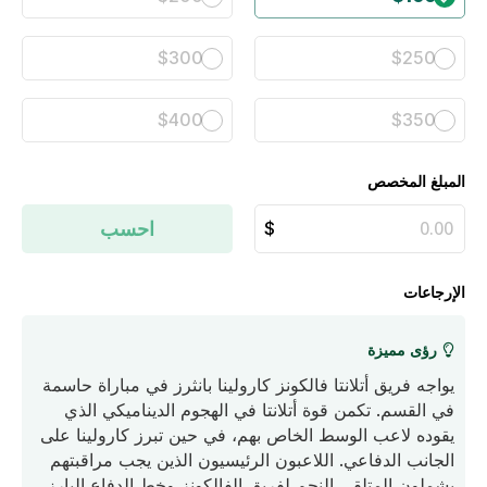
$300
$250
$400
$350
المبلغ المخصص
احسب
الإرجاعات
رؤى مميزة
يواجه فريق أتلانتا فالكونز كارولينا بانثرز في مباراة حاسمة
في القسم. تكمن قوة أتلانتا في الهجوم الديناميكي الذي
يقوده لاعب الوسط الخاص بهم، في حين تبرز كارولينا على
الجانب الدفاعي. اللاعبون الرئيسيون الذين يجب مراقبتهم
يشملون المتلقي النجم لفريق الفالكونز وخط الدفاع البارز