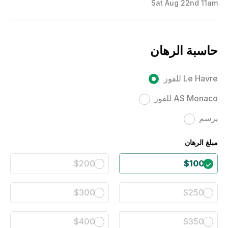
Sat Aug 22nd 11am
حاسبة الرهان
Le Havre للفوز
AS Monaco للفوز
يرسم
مبلغ الرهان
$200
$100
$300
$250
$400
$350