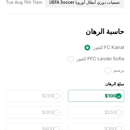
تصفيات دوري أبطال أوروبا UEFA Soccer
Tue Aug 11th 11am
حاسبة الرهان
FC Kairat للفوز
PFC Levski Sofia للفوز
يرسم
مبلغ الرهان
$200
$100
$300
$250
$400
$350