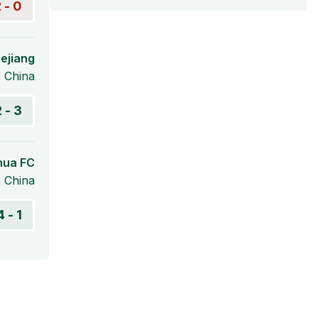
0 - 2
ejiang
 China
3 - 2
hua FC
 China
1 - 4