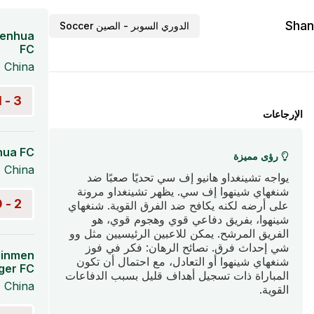
Shan
الدوري السوبر - الصين Soccer
henhua
FC
 China
3 - 1
الإرجاعات
hua FC
رؤى مميزة
 China
يواجه تشينغداو هانيو إف سي تحديًا صعبًا ضد
شنغهاي شينهوا إف سي. يظهر تشينغداو مرونة
2 - 0
على أرضه لكنه يكافح ضد الفرق القوية. شنغهاي
شينهوا، بفريق دفاعي قوي وهجوم قوي، هو
الفريق المرشح. يمكن للاعبين الرئيسيين مثل وو
شي إحداث فرق. نصائح الرهان: فكر في فوز
Jinmen
شنغهاي شينهوا أو التعادل، مع احتمال أن تكون
ger FC
المباراة ذات تسجيل أهداف قليل بسبب الدفاعات
 China
القوية.