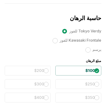
حاسبة الرهان
Tokyo Verdy للفوز
Kawasaki Frontale للفوز
يرسم
مبلغ الرهان
$200
$100
$300
$250
$400
$350