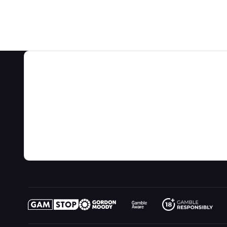
ات
معلومات عنا
تمالات واستراتيجيات اللعبة
عن
فيديو
سبات الألعاب
اتصال
مدونة
لومات المقامرة
الروابط
خريطة الموقع
لعب من أجل المتعة
ما الجديد
خيالي
مقامرة عبر الإنترنت
راديو
أل الساحر