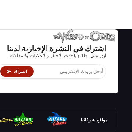
اشترك في النشرة الإخبارية لدينا
استراتيجيات ومعلومات صحيحة رياضيا لألعاب الكازينو مثل
ابق على اطلاع بأحدث الأخبار والإعلانات والمقالات.
البلاك جاك وكرابس والروليت ومئات الألعاب الأخرى التي
يمكن لعبها.
اشتراك
مواقع شركائنا