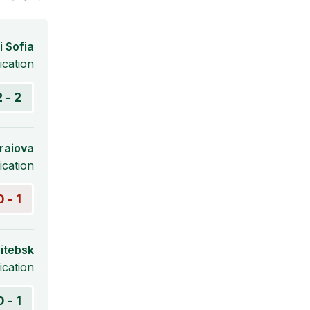
i Sofia
cation
2 - 2
Craiova
cation
1 - 0
Vitebsk
cation
1 - 0