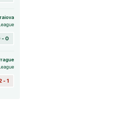
raiova
League
0 - 0
Prague
League
1 - 2