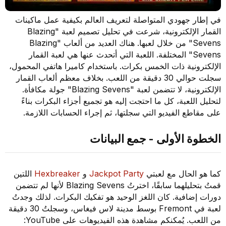
في إطار جهودي المتواصلة لتعريف العالم بكيفية عمل ماكينات
القمار الإلكترونية، شرعت في تحليل تصميم لعبة "Blazing
Sevens" من خلال لعبها. هناك العديد من ألعاب "Blazing
Sevens" المختلفة. اللعبة التي أتحدث عنها هي لعبة القمار
الإلكترونية ذات الخمس بكرات. باستخدام كاميرا هاتفي المحمول،
سجلت حوالي 30 دقيقة من اللعب. بخلاف معظم ألعاب القمار
الإلكترونية، لا تتضمن لعبة "Blazing Sevens" جولة مكافأة.
لتحليل اللعبة، كل ما احتجت إليه هو تجميع أجزاء البكرات بناءً
على مقاطع الفيديو التي سجلتها، ثم إجراء الحسابات اللازمة.
الخطوة الأولى - جمع البيانات
كما هو الحال مع لعبتي
Jackpot Party
و
Hexbreaker
اللتين
قمتُ بتحليلهما سابقًا، اخترتُ Blazing Sevens لأنها لم تتضمن
دورات إضافية. كان اللغز الوحيد هو تفكيك البكرات. لذلك وجدتُ
لعبة في Fremont بوسط مدينة لاس فيغاس، وسجلتُ 30 دقيقة
من اللعب. يُمكنكم مشاهدة هذه الفيديوهات على YouTube: