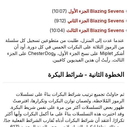
Blazing Sevens الجزء الأول
(10:07)
Blazing Sevens الجزء الثاني
(9:12)
Blazing Sevens الجزء الثالث
(10:04)
عندما عدت إلى المنزل، طلبت من متطوعين تسجيل كل سلسلة
من الرموز الثلاثة على البكرات الخمس في كل دورة. أود أن
أشكر Miplet على نسخ الجزء الأول، وChesterDog على الجزء
الثالث. رأيتُ أن هذين الفيديوين كافيين.
الخطوة الثانية - شرائط البكرة
ثم حاولتُ تجميع ترتيب شرائط البكرات بناءً على تسلسلات
الرموز المُلاحظة. ولضمان توازن البكرات وتكرارها، افترضتُ
ظهور بعض التسلسلات أكثر من مرة على نفس شريط البكرة.
وقد اختيرت هذه التسلسلات بناءً على ما أكمل البكرات وأيها أكثر
تكرارًا. أعتقد أن شرائط البكرات أدناه تُقارب الشرائط الفعلية جدًا.
ومع ذلك، نظرًا لتكرار التسلسلات، وحجم العينة المحدود (617