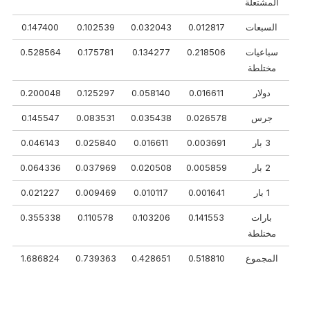
المشتعلة
السبعات
0.012817
0.032043
0.102539
0.147400
سباعيات
0.218506
0.134277
0.175781
0.528564
مختلطة
دولار
0.016611
0.058140
0.125297
0.200048
جرس
0.026578
0.035438
0.083531
0.145547
3 بار
0.003691
0.016611
0.025840
0.046143
2 بار
0.005859
0.020508
0.037969
0.064336
1 بار
0.001641
0.010117
0.009469
0.021227
بارات
0.141553
0.103206
0.110578
0.355338
مختلطة
المجموع
0.518810
0.428651
0.739363
1.686824