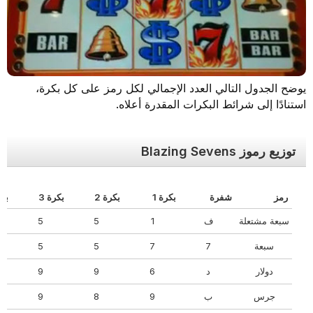
يوضح الجدول التالي العدد الإجمالي لكل رمز على كل بكرة،
استنادًا إلى شرائط البكرات المقدرة أعلاه.
توزيع رموز Blazing Sevens
رمز
شفرة
بكرة 1
بكرة 2
بكرة 3
بكرة 
سبعة مشتعلة
ف
1
5
5
سبعة
7
7
5
5
دولار
د
6
9
9
جرس
ب
9
8
9