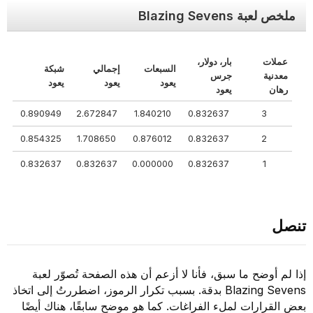
ملخص لعبة Blazing Sevens
عملات
بار، دولار،
السبعات
إجمالي
شبكة
معدنية
جرس
يعود
يعود
يعود
رهان
يعود
0.890949
2.672847
1.840210
0.832637
3
0.854325
1.708650
0.876012
0.832637
2
0.832637
0.832637
0.000000
0.832637
1
تنصل
إذا لم أوضح ما سبق، فأنا لا أزعم أن هذه الصفحة تُصوّر لعبة
Blazing Sevens بدقة. بسبب تكرار الرموز، اضطررتُ إلى اتخاذ
بعض القرارات لملء الفراغات. كما هو موضح سابقًا، هناك أيضًا