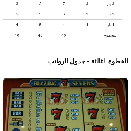
3 بار
3
7
3
3
2 بار
2
6
5
5
1 بار
1
4
5
4
المجموع
40
40
40
الخطوة الثالثة - جدول الرواتب