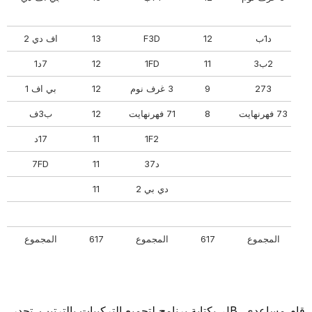
د1ب
12
F3D
13
اف دي 2
2ب3
11
1FD
12
7د1
273
9
3 غرف نوم
12
بي اف 1
73 فهرنهايت
8
71 فهرنهايت
12
ب3ف
1F2
11
17د
د37
11
7FD
دي بي 2
11
المجموع
617
المجموع
617
المجموع
قام مساعدي، JB، بكتابة برنامج لتجميع التركيبات بالترتيب. تجدر