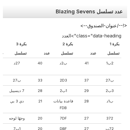
عدد تسلسل Blazing Sevens
<!--/عنوان-الصندوق-->
class="data-heading">العدد
بكرة 1
بكرة 2
بكرة 3
تسلسل
عدد
تسلسل
عدد
تسلسل
عدد
2ب1
41
ب2د
40
27د
ب27
37
2D3
33
ب27
3ب2
29
1ب2
28
7 ديسيبل
ب1د
28
قاعدة بيانات
21
دي 3 بي
FDB
372
27
7DF
20
وجهًا لوجه
72ب
27
DBF
20
1ب7