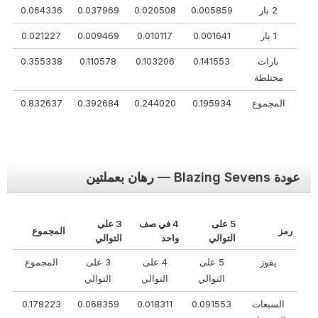
2 بار
0.005859
0.020508
0.037969
0.064336
1 بار
0.001641
0.010117
0.009469
0.021227
بارات
0.141553
0.103206
0.110578
0.355338
مختلطة
المجموع
0.195934
0.244020
0.392684
0.832637
عودة Blazing Sevens — رهان بعملتين
5 على
4 في صف
3 على
رمز
المجموع
التوالي
واحد
التوالي
يفوز
5 على
4 على
3 على
المجموع
التوالي
التوالي
التوالي
السبعات
0.091553
0.018311
0.068359
0.178223