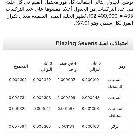
يوضح الجدول التالي احتمالية كل فوز محتمل. القيم في كل خلية
هي عدد التركيبات من الجدول أعلاه مقسومًا على عدد التركيبات
405 = 102,400,000. تُظهر الخلية اليمنى السفلية معدل تكرار
الفوز لكل سطر، وهو 7.01%.
احتمالات لعبة Blazing Sevens
5 على
4 في صف
3 على
رمز
المجموع
التوالي
واحد
التوالي
السبعات
0.000012
0.000037
0.000342
0.000391
المشتعلة
السبعات
0.000043
0.000299
0.002393
0.002734
سباعيات
0.001093
0.001587
0.006641
0.009320
مختلطة
دولار
0.000166
0.001163
0.006265
0.007594