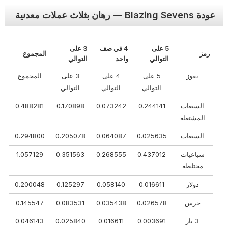
عودة Blazing Sevens — رهان بثلاث عملات معدنية
5 على
4 في صف
3 على
رمز
المجموع
التوالي
واحد
التوالي
يفوز
5 على
4 على
3 على
المجموع
التوالي
التوالي
التوالي
السبعات
0.244141
0.073242
0.170898
0.488281
المشتعلة
السبعات
0.025635
0.064087
0.205078
0.294800
سباعيات
0.437012
0.268555
0.351563
1.057129
مختلطة
دولار
0.016611
0.058140
0.125297
0.200048
جرس
0.026578
0.035438
0.083531
0.145547
3 بار
0.003691
0.016611
0.025840
0.046143