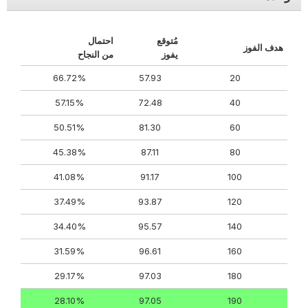
مُتوقع
احتمال
هدف الفوز
يفوز
من النجاح
66.72%
57.93
20
57.15%
72.48
40
50.51%
81.30
60
45.38%
87.11
80
41.08%
91.17
100
37.49%
93.87
120
34.40%
95.57
140
31.59%
96.61
160
29.17%
97.03
180
28.10%
97.05
190