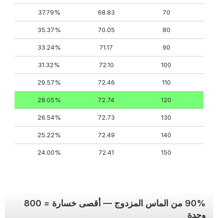
37.79%
68.83
70
35.37%
70.05
80
33.24%
71.17
90
31.32%
72.10
100
29.57%
72.46
110
28.05%
72.74
120
26.54%
72.73
130
25.22%
72.49
140
24.00%
72.41
150
90% من الماس المزدوج — أقصى خسارة = 800
وحدة