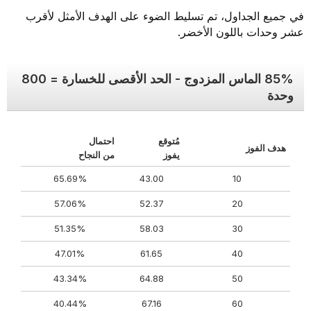
في جميع الجداول، تم تسليط الضوء على الهدف الأمثل لأقرب
عشر وحدات باللون الأخضر.
85% الماس المزدوج - الحد الأقصى للخسارة = 800
وحدة
مُتوقع
احتمال
هدف الفوز
يفوز
من النجاح
65.69%
43.00
10
57.06%
52.37
20
51.35%
58.03
30
47.01%
61.65
40
43.34%
64.88
50
40.44%
67.16
60