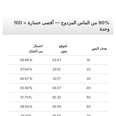
90% من الماس المزدوج — أقصى خسارة = 100
وحدة
مُتوقع
احتمال
هدف الفوز
يفوز
من النجاح
58.86%
23.47
10
47.64%
29.10
20
40.67%
32.17
30
35.66%
34.07
40
31.70%
35.32
50
28.64%
36.09
60
26.13%
36.55
70