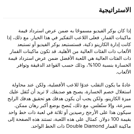
الاستراتيجية
إذا كان بوكر الفيديو مسموحًا به ضمن عرض استرداد قيمة
ماكينات القمار، فعلى اللاعب التفكير في هذا الخيار. مع ذلك، إذا
كانت إدارة الكازينو ذكية، فستستبعد بوكر الفيديو أو تستبعد
الألعاب ذات الفئات العالية من الأهلية. قد تكون ماكينات القمار
ذات الفئات العالية هي اللعبة الأفضل ضمن عرض استرداد قيمة
الخسارة بنسبة 100%، وذلك حسب القواعد الدقيقة وتوافر
الألعاب.
عادةً ما يكون التقلب عدوًا للاعب الأفضلية، ولكن عند محاولة
استغلال خصم الخسارة، يصبح هو صديقك. لا تريد أن تُثقل عليك
ميزة الكازينو، ولكن يجب أن يكون هدفك هو تحقيق هدفك الرابح
بسرعة، وإلا ستُفلس. مع ذلك، يُنصح بوضع أكبر رهان ممكن.
سيكون هذا على الأرجح رصيدين أو ثلاثة في لعبة ذات خط واحد
بقيمة 100 دولار. كمثال على هذه اللعبة، تستند هذه الصفحة إلى
ماكينة القمار Double Diamond ذات الخط الواحد.