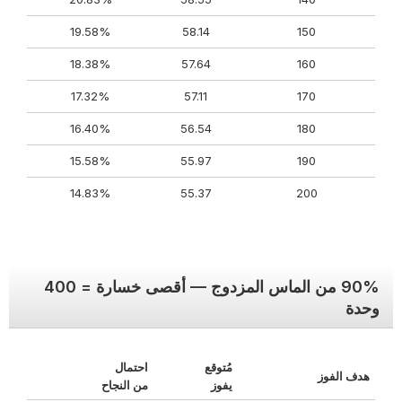
19.58%
58.14
150
18.38%
57.64
160
17.32%
57.11
170
16.40%
56.54
180
15.58%
55.97
190
14.83%
55.37
200
90% من الماس المزدوج — أقصى خسارة = 400
وحدة
مُتوقع
احتمال
هدف الفوز
يفوز
من النجاح