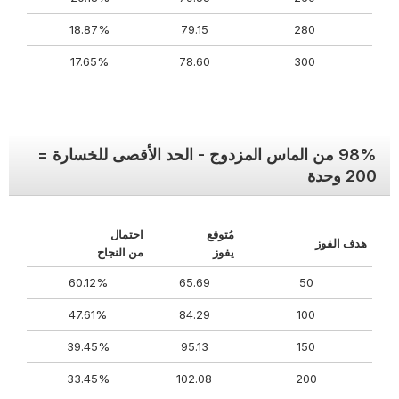
18.87%
79.15
280
17.65%
78.60
300
98% من الماس المزدوج - الحد الأقصى للخسارة =
200 وحدة
مُتوقع
احتمال
هدف الفوز
يفوز
من النجاح
60.12%
65.69
50
47.61%
84.29
100
39.45%
95.13
150
33.45%
102.08
200