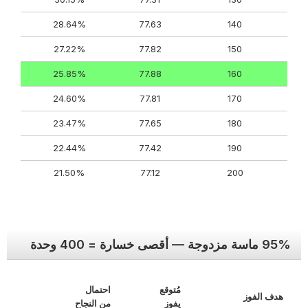
28.64%
77.63
140
27.22%
77.82
150
25.85%
77.88
160
24.60%
77.81
170
23.47%
77.65
180
22.44%
77.42
190
21.50%
77.12
200
95% ماسة مزدوجة — أقصى خسارة = 400 وحدة
مُتوقع
احتمال
هدف الفوز
يفوز
من النجاح