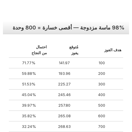
98% ماسة مزدوجة — أقصى خسارة = 800 وحدة
مُتوقع
احتمال
هدف الفوز
يفوز
من النجاح
71.77%
141.97
100
59.88%
193.96
200
51.53%
225.27
300
45.04%
245.46
400
39.97%
257.80
500
35.82%
265.08
600
32.24%
268.63
700