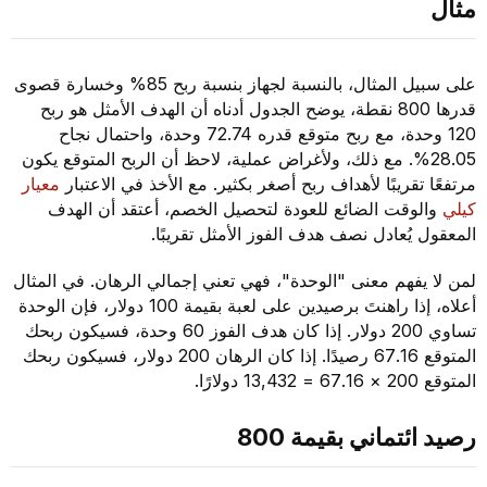
مثال
على سبيل المثال، بالنسبة لجهاز بنسبة ربح 85% وخسارة قصوى
قدرها 800 نقطة، يوضح الجدول أدناه أن الهدف الأمثل هو ربح
120 وحدة، مع ربح متوقع قدره 72.74 وحدة، واحتمال نجاح
28.05%. مع ذلك، ولأغراض عملية، لاحظ أن الربح المتوقع يكون
مرتفعًا تقريبًا لأهداف ربح أصغر بكثير. مع الأخذ في الاعتبار
معيار
كيلي
والوقت الضائع للعودة لتحصيل الخصم، أعتقد أن الهدف
المعقول يُعادل نصف هدف الفوز الأمثل تقريبًا.
لمن لا يفهم معنى "الوحدة"، فهي تعني إجمالي الرهان. في المثال
أعلاه، إذا راهنتَ برصيدين على لعبة بقيمة 100 دولار، فإن الوحدة
تساوي 200 دولار. إذا كان هدف الفوز 60 وحدة، فسيكون ربحك
المتوقع 67.16 رصيدًا. إذا كان الرهان 200 دولار، فسيكون ربحك
المتوقع 200 × 67.16 = 13,432 دولارًا.
رصيد ائتماني بقيمة 800