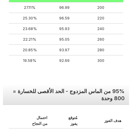
27.11%
96.99
200
25.30%
96.59
220
23.68%
95.93
240
22.21%
95.05
260
20.85%
93.97
280
19.58%
92.69
300
95% من الماس المزدوج - الحد الأقصى للخسارة =
800 وحدة
مُتوقع
احتمال
هدف الفوز
يفوز
من النجاح