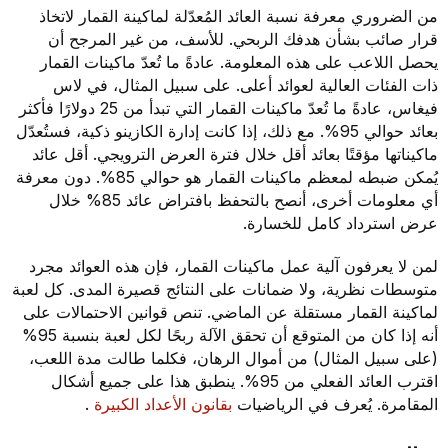
من الضروري معرفة نسبة العائد المُعدّلة لماكينة القمار لاتخاذ
قرار صائب بشأن هدفك الربحي. للأسف، من غير المرجح أن
يحصل اللاعب على هذه المعلومة. عادةً ما تُعدّ ماكينات القمار
ذات الفئات العالية لعوائد أعلى. على سبيل المثال، في لاس
فيغاس، عادةً ما تُعدّ ماكينات القمار التي تبدأ من 25 دولارًا فأكثر
بعائد حوالي 95%. مع ذلك، إذا كانت إدارة الكازينو ذكية، فستُعدّل
ماكيناتها مؤقتًا بعائد أقل خلال فترة العرض الترويجي. أقل عائد
يُمكن ضبطه لمعظم ماكينات القمار هو حوالي 85%. دون معرفة
أي معلومات أخرى، أنصح بالتحفظ بافتراض عائد 85% خلال
عرض استرداد كامل للخسارة.
لمن لا يعرفون آلية عمل ماكينات القمار، فإن هذه العوائد مجرد
متوسطات نظرية، ولا ضمانات على النتائج قصيرة المدى. كل لعبة
لماكينة القمار مستقلة عن الماضي. تنص قوانين الاحتمالات على
أنه إذا كان من المتوقع أن تحقق الآلة ربحًا لكل لعبة بنسبة 95%
(على سبيل المثال) من أموال الرهان، فكلما طالت مدة اللعب،
اقترب العائد الفعلي من 95%. ينطبق هذا على جميع أشكال
المقامرة. يُعرف في الرياضيات
بقانون الأعداد الكبيرة
.