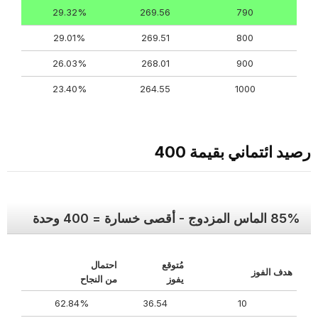
29.32%
269.56
790
29.01%
269.51
800
26.03%
268.01
900
23.40%
264.55
1000
رصيد ائتماني بقيمة 400
85% الماس المزدوج - أقصى خسارة = 400 وحدة
مُتوقع
احتمال
هدف الفوز
يفوز
من النجاح
62.84%
36.54
10