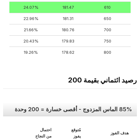
24.07%
181.47
610
22.96%
181.31
650
21.66%
180.76
700
20.43%
179.83
750
19.26%
178.62
800
رصيد ائتماني بقيمة 200
85% الماس المزدوج - أقصى خسارة = 200 وحدة
مُتوقع
احتمال
هدف الفوز
يفوز
من النجاح