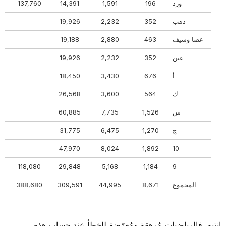
ورد
196
1,591
14,391
137,760
38
ذهب
352
2,232
19,926
-
0
عصا وسيف
463
2,880
19,188
1
عين
352
2,232
19,926
0
أ
676
3,430
18,450
56
ك
564
3,600
26,568
32
س
1,526
7,735
60,885
6
ج
1,270
6,475
31,775
20
6
47,970
8,024
1,892
10
80
118,080
29,848
5,168
1,184
9
المجموع
8,671
44,995
309,591
388,680
37
انتبه، فالرياضيات مُرهقة ومُعرّضة للخطأ عند حساب هذه