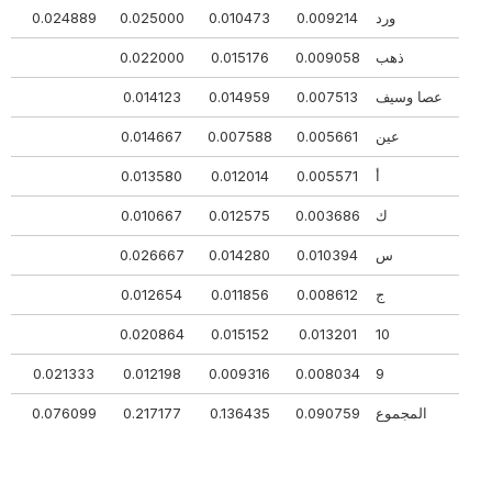
ورد
0.009214
0.010473
0.025000
0.024889
576
ذهب
0.009058
0.015176
0.022000
234
عصا وسيف
0.007513
0.014959
0.014123
596
عين
0.005661
0.007588
0.014667
16
أ
0.005571
0.012014
0.013580
65
ك
0.003686
0.012575
0.010667
927
س
0.010394
0.014280
0.026667
41
ج
0.008612
0.011856
0.012654
23
17
0.020864
0.015152
0.013201
10
81
0.021333
0.012198
0.009316
0.008034
9
المجموع
0.090759
0.136435
0.217177
0.076099
470