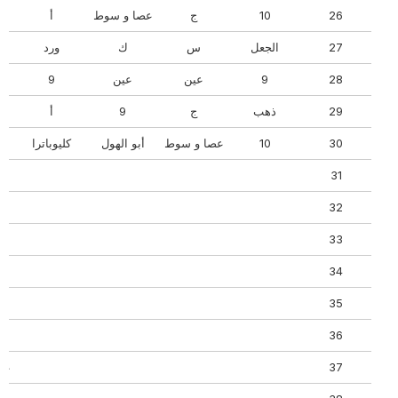
26
10
ج
عصا و سوط
أ
27
الجعل
س
ك
ورد
كل
28
9
عين
عين
9
29
ذهب
ج
9
أ
30
10
عصا و سوط
أبو الهول
كليوباترا
31
32
33
34
35
36
37
عصا