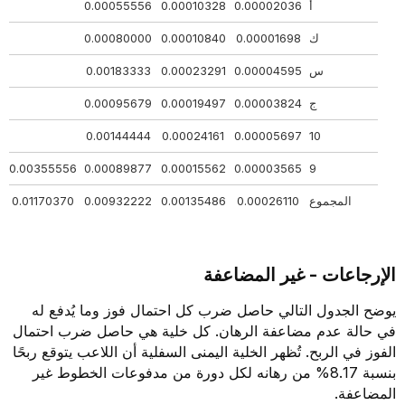
أ
0.00002036
0.00010328
0.00055556
56
ك
0.00001698
0.00010840
0.00080000
00
س
0.00004595
0.00023291
0.00183333
33
ج
0.00003824
0.00019497
0.00095679
79
44
0.00144444
0.00024161
0.00005697
10
32
0.00355556
0.00089877
0.00015562
0.00003565
9
المجموع
0.00026110
0.00135486
0.00932222
0.01170370
93
الإرجاعات - غير المضاعفة
يوضح الجدول التالي حاصل ضرب كل احتمال فوز وما يُدفع له
في حالة عدم مضاعفة الرهان. كل خلية هي حاصل ضرب احتمال
الفوز في الربح. تُظهر الخلية اليمنى السفلية أن اللاعب يتوقع ربحًا
بنسبة 8.17% من رهانه لكل دورة من مدفوعات الخطوط غير
المضاعفة.