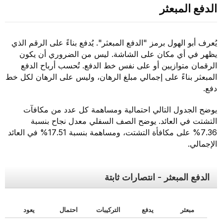
الدفع المبعثر
يُعرف أبو الهول برمز "الدفع المبعثر". يُدفع بناءً على الرقم الذي
يظهر في أي مكان على الشاشة. ليس من الضروري أن يكون
الرقمان متوازيين أو على نفس خط الدفع. تُحسب أرباح الدفع
المبعثر بناءً على إجمالي مبلغ الرهان، وليس على الرهان لكل خط
دفع.
يوضح الجدول التالي احتمالية ومساهمة كل عدد من مكافآت
التشتت في العائد. يوضح الصف السفلي معدل نجاح بنسبة
7.36% على مكافأة التشتت، ومساهمة بنسبة 17.51% في العائد
الإجمالي.
الدفع المبعثر - انتصارات ثابتة
مبعثر
يدفع
التركيبات
احتمال
يعود