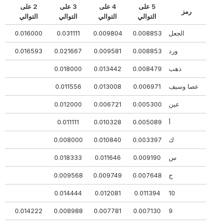
5 على
4 على
3 على
2 على
رمز
ال
التوالي
التوالي
التوالي
التوالي
الجعل
0.008853
0.009804
0.031111
0.016000
768
ورد
0.008853
0.009581
0.021667
0.016593
693
ذهب
0.008479
0.013442
0.018000
21
عصا وسيف
0.006971
0.013008
0.011556
34
عين
0.005300
0.006721
0.012000
020
أ
0.005089
0.010328
0.011111
528
ك
0.003397
0.010840
0.008000
237
س
0.009190
0.011646
0.018333
69
ج
0.007648
0.009749
0.009568
965
19
0.014444
0.012081
0.011394
10
21
0.014222
0.008988
0.007781
0.007130
9