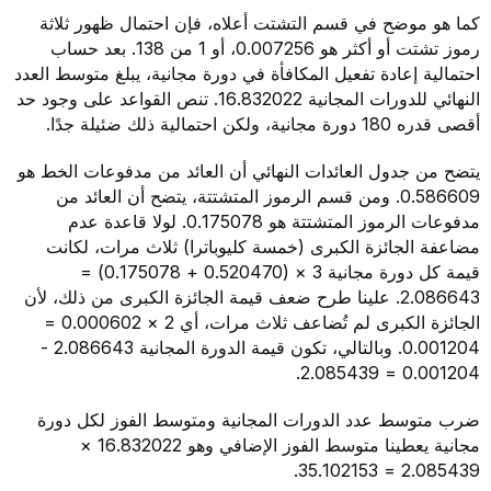
كما هو موضح في قسم التشتت أعلاه، فإن احتمال ظهور ثلاثة
رموز تشتت أو أكثر هو 0.007256، أو 1 من 138. بعد حساب
احتمالية إعادة تفعيل المكافأة في دورة مجانية، يبلغ متوسط العدد
النهائي للدورات المجانية 16.832022. تنص القواعد على وجود حد
أقصى قدره 180 دورة مجانية، ولكن احتمالية ذلك ضئيلة جدًا.
يتضح من جدول العائدات النهائي أن العائد من مدفوعات الخط هو
0.586609. ومن قسم الرموز المتشتتة، يتضح أن العائد من
مدفوعات الرموز المتشتتة هو 0.175078. لولا قاعدة عدم
مضاعفة الجائزة الكبرى (خمسة كليوباترا) ثلاث مرات، لكانت
قيمة كل دورة مجانية 3 × (0.520470 + 0.175078) =
2.086643. علينا طرح ضعف قيمة الجائزة الكبرى من ذلك، لأن
الجائزة الكبرى لم تُضاعف ثلاث مرات، أي 2 × 0.000602 =
0.001204. وبالتالي، تكون قيمة الدورة المجانية 2.086643 -
0.001204 = 2.085439.
ضرب متوسط عدد الدورات المجانية ومتوسط الفوز لكل دورة
مجانية يعطينا متوسط الفوز الإضافي وهو 16.832022 ×
2.085439 = 35.102153.