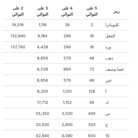
5 على
4 على
3 على
2 على
رمز
ال
التوالي
التوالي
التوالي
التوالي
كليوباترا
2
39
1,118
19,516
75
الجعل
16
296
9,184
132,840
36
ورد
16
296
4,428
137,760
00
ذهب
48
576
8,856
0
عصا وسيف
72
864
8,528
4
عين
48
576
8,856
0
أ
128
1,120
8,200
8
ك
96
1,152
17,712
0
س
400
3,500
55,350
50
ج
320
2,800
20,500
20
0
42,640
4,080
600
10