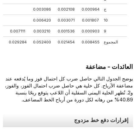
ج
0.000964
0.002108
0.003086
086
420
0.006420
0.003071
0.001807
10
21
0.007111
0.003210
0.001536
0.000903
9
المجموع
0.008455
0.021454
0.052400
0.029284
84
العائدات - مضاعفة
يوضح الجدول التالي حاصل ضرب كل احتمال فوز وما يُدفعه عند
مضاعفة الأرباح. كل خلية هي حاصل ضرب احتمال الفوز، والفوز،
و2. تُظهر الخلية اليمنى السفلية أن اللاعب يتوقع ربحًا بنسبة
40.89% من رهانه لكل دورة من أرباح الخط المضاعف.
إقرارات دفع خط مزدوج