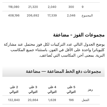
40
118,080
21,320
2,040
300
9
المجموع
2,046
17,339
206,692
408,196
73
مجموعات الفوز - مضاعفة
يوضح الجدول التالي عدد التركيبات لكل فوز محتمل عند مشاركة
كليوباترا واحدة على الأقل في الفوز، باستثناء جميع المكاسب
البرية. بمعنى آخر، المكاسب التي تُضاعف.
مجموعات دفع الخط المضاعفة — مضاعفة
5 على
4 على
3 على
2 على
رمز
ال
التوالي
التوالي
التوالي
التوالي
الجعل
196
1,628
20,664
132,840
28