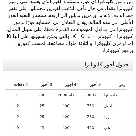
من رموز كليوباترا أي فوز، باستثناء الفوز الذي يعتمد على رموز
كليوباترا فقط. في حال تأهل اللاعب لفوزين محتملين على نفس
خط الدفع، لأنه بدأ برمزين بديلين إلى أربعة، ستختار اللعبة الفوز
الأعلى. في هذه الحالة، يؤدي التعادل إلى احتسابه فوزًا برموز
كليوباترا في جداول المجموعات الفائزة لاحقًا. على سبيل المثال،
كليوباترا - كليوباترا - K - Q -J، والتي يمكن تسجيلها على أنها 10
إما لرمزي كليوباترا أو لثلاثة ملوك مضاعفة، تُحسب كفوزين
برموز كليوباترا.
جدول أجور كليوباترا
رمز
5 أجور
4 أجور
3 أجور
2 دفعات
كليوباترا
10000
عام 2000
200
10
الجعل
750
100
25
2
ورد
750
100
25
2
ذهب
400
100
15
0