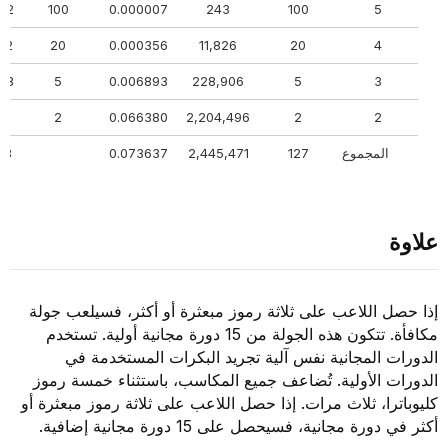
732
100
0.000007
243
100
5
122
20
0.000356
11,826
20
4
463
5
0.006893
228,906
5
3
761
2
0.066380
2,204,496
2
2
المجموع
127
2,445,471
0.073637
078
علاوة
إذا حصل اللاعب على ثلاثة رموز مبعثرة أو أكثر، فسيلعب جولة
مكافأة. تتكون هذه الجولة من 15 دورة مجانية أولية. تستخدم
الدورات المجانية نفس آلية تجريد البكرات المستخدمة في
الدورات الأولية. تُضاعف جميع المكاسب، باستثناء خمسة رموز
كليوباترا، ثلاث مرات. إذا حصل اللاعب على ثلاثة رموز مبعثرة أو
أكثر في دورة مجانية، فسيحصل على 15 دورة مجانية إضافية.