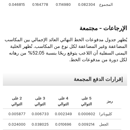
المجموع
0.082304
0.114980
0.164778
0.046815
877
الإرجاعات - مجتمعة
يُظهر جدول مدفوعات الخط النهائي العائد الإجمالي بين المكاسب
المضاعفة وغير المضاعفة لكل نوع من المكاسب. تُظهر الخلية
اليمنى السفلية أن اللاعب يتوقع ربحًا بنسبة 52.05% من رهانه
لكل دورة من مدفوعات الخط.
إقرارات الدفع المجمعة
5 على
4 على
3 على
2 على
رمز
ال
التوالي
التوالي
التوالي
التوالي
كليوباترا
0.000602
0.002349
0.006733
0.005877
60
الجعل
0.009214
0.010696
0.038025
0.024000
34