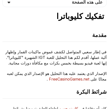
على هذه الصفحة
تفكيك كليوباترا
مقدمة
في إطار سعيي المتواصل لكشف غموض ماكينات القمار وإظهار
آلية عملها، أقدم لكم هذا التحليل للعبة IGT الشهيرة "كليوباترا".
إنها لعبة فيديو بسيطة بخمس بكرات مع مكافأة دورات مجانية.
الإصدار الذي يعتمد عليه هذا التحليل هو الإصدار الذي يمكن لعبه
مجانًا على
FreeCasinoGames.net
.
شرائط البكرة
كان أصدقاؤنا في
كازينو جورو
لطفاء للغاية بتزويدنا بشرائط