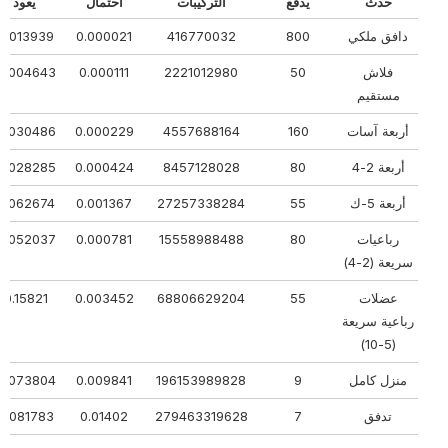
حدث
يدفع
التركيبات
احتمال
يعود
دافق ملكي
800
416770032
0.000021
0.013939
فلاش
50
2221012980
0.000111
0.004643
مستقيم
أربعة آسات
160
4557688164
0.000229
0.030486
أربعة 2-4
80
8457128028
0.000424
0.028285
أربعة 5-ك
55
27257338284
0.001367
0.062674
رباعيات
80
15558988488
0.000781
0.052037
سريعة (2-4)
عضلات
55
68806629204
0.003452
0.15821
رباعية سريعة
(5-10)
منزل كامل
9
196153989828
0.009841
0.073804
تدفق
7
279463319628
0.01402
0.081783