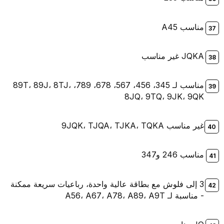
مناسب A45
JQKA غير مناسب
مناسب لـ 345، 456، 567، 678، 789، 89T، 89J، 8TJ،
8JQ، 9TQ، 9JK، 9QK
غير مناسب 9JQK، TJQA، TJKA، TQKA
مناسب 246 و347
3 إلى فلوش مع بطاقة عالية واحدة، رباعيات سريعة ممكنة
- مناسبة لـ A56، A67، A78، A89، A9T