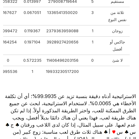
مستقيم
5
279008719644
0.013997
0.058322
ثلاثة من
3
1336541350020
0.067051
0.167627
نفس النوع
زوجان
1
2379363959088
0.119367
0.099472
جاكس أو
1
3928927420656
0.197104
0.164254
أفضل
لا شئ
0
11406496203156
0.572235
0
0.995536
1
19933230517200
الاستراتيجية أدناه دقيقة بنسبة تزيد عن 99.9935%؛ أي أن تكلفة
الأخطاء هي 0.0065%. لاستخدام الاستراتيجية، ابحث عن جميع
الطرق الممكنة للعب، واختر الطريقة المذكورة أولاً. إذا لم تكن
هناك طريقة لعب، فهذا يعني أن هناك دائمًا بديلاً أفضل، ويجب
عدم لعبها. على سبيل المثال، إذا كان لدى اللاعب ورقتان
ج
س
س
أ
هناك ثلاث طرق لعب مناسبة: زوج كبير (من