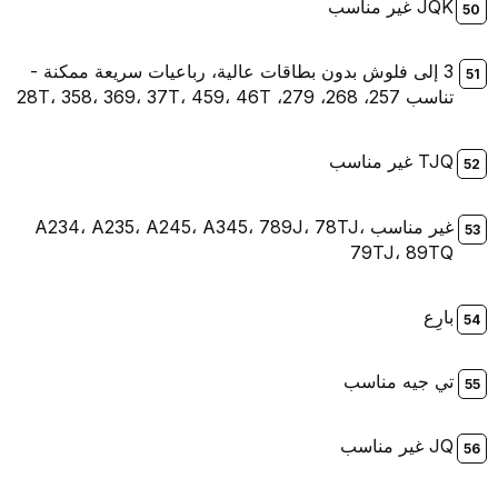
JQK غير مناسب
3 إلى فلوش بدون بطاقات عالية، رباعيات سريعة ممكنة -
تناسب 257، 268، 279، 28T، 358، 369، 37T، 459، 46T
TJQ غير مناسب
غير مناسب A234، A235، A245، A345، 789J، 78TJ،
79TJ، 89TQ
بارِع
تي جيه مناسب
JQ غير مناسب