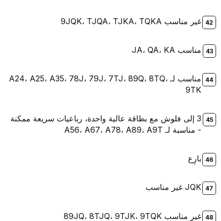
غير مناسب 9JQK، TJQA، TJKA، TQKA
مناسب JA، QA، KA
مناسب لـ A24، A25، A35، 78J، 79J، 7TJ، 89Q، 8TQ،
9TK
3 إلى فلوش مع بطاقة عالية واحدة، رباعيات سريعة ممكنة
- مناسبة لـ A56، A67، A78، A89، A9T
بارِع
JQK غير مناسب
غير مناسب 89JQ، 8TJQ، 9TJK، 9TQK