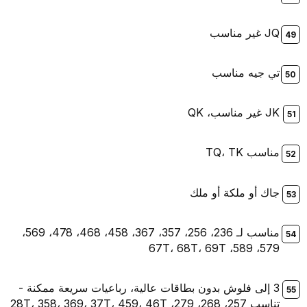
JQ غير مناسب
تي جيه مناسب
JK غير مناسب، QK
مناسب TQ، TK
جاك أو ملكة أو ملك
مناسب لـ 236، 256، 357، 367، 458، 468، 478، 569،
579، 589، 67T، 68T، 69T
3 إلى فلوش بدون بطاقات عالية، رباعيات سريعة ممكنة -
تناسب 257، 268، 279، 28T، 358، 369، 37T، 459، 46T