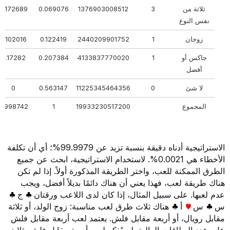
ثلاثة من
3
1376903008512
0.069076
0.172689
نفس النوع
زوجان
1
2440209901752
0.122419
0.102016
جاكس أو
1
4133837770020
0.207384
0.17282
أفضل
لا شئ
0
11225345464356
0.563147
0
المجموع
19933230517200
1
0.998742
الاستراتيجية أدناه دقيقة بنسبة تزيد عن 99.9979%؛ أي أن تكلفة
الأخطاء هي 0.0021%. لاستخدام الاستراتيجية، ابحث عن جميع
الطرق الممكنة للعب، واختر الطريقة المذكورة أولاً. إذا لم تكن
هناك طريقة لعب، فهذا يعني أن هناك دائمًا بديلاً أفضل، ويجب
عدم لعبها. على سبيل المثال، إذا كان لدى اللاعب ورقتان
ج
س
س
أ
هناك ثلاث طرق لعب مناسبة: زوج الولد، أو ثلاثة
مقابل رويال، أو أربعة مقابل فلش. يعتمد لعب أربعة مقابل فلش