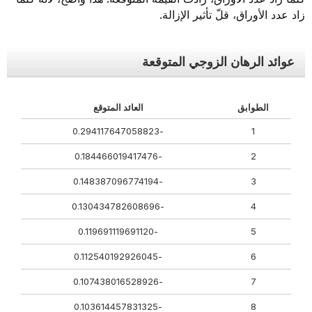
زاد عدد الأوراق، قلّ تأثير الإزالة.
عوائد الرهان الزوجي المتوقعة
الطوابق
العائد المتوقع
-0.294117647058823
1
-0.184466019417476
2
-0.148387096774194
3
-0.130434782608696
4
-0.119691119691120
5
-0.112540192926045
6
-0.107438016528926
7
-0.103614457831325
8