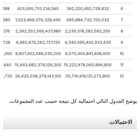
32,288
403,095,751,234,560
392,220,492,728,832
6
33,280
1,023,469,376,328,440
995,884,732,700,032
7
73,216
2,292,252,566,437,880
2,230,518,282,592,250
8
69,728
4,665,676,262,757,120
4,540,095,442,933,630
9
384,000
8,807,402,586,035,200
8,570,454,841,408,000
10
011,640
15,643,682,376,129,200
15,222,978,065,896,800
11
294,720
26,425,038,379,143,100
25,714,619,121,272,800
12
يوضح الجدول التالي احتمالية كل نتيجة حسب عدد المجموعات.
الاحتمالات