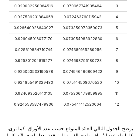
0.929032258064516
0.070967741935484
3
0.927536231884058
0.072463768115942
4
0.926640926640927
0.073359073359073
5
0.926045016077170
0.073954983922830
6
0.925619834710744
0.074380165289256
7
0.925301204819277
0.074698795180723
8
0.925053533190578
0.074946466809422
9
0.924855491329480
0.075144508670520
10
0.924693520140105
0.075306479859895
11
0.924558587479936
0.075441412520064
12
يوضح الجدول التالي العائد المتوقع حسب عدد الأوراق. كما ترى،
كلما زاد عدد الأوراق، زادت القيمة المتوقعة. هذا واضح، لأنه كلما