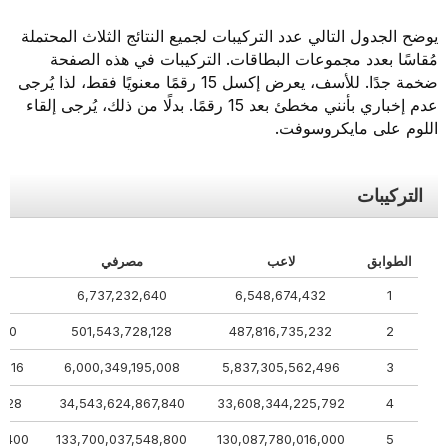
يوضح الجدول التالي عدد التركيبات لجميع النتائج الثلاث المحتملة
مُقاسًا بعدد مجموعات البطاقات. التركيبات في هذه الصفحة
ضخمة جدًا. للأسف، يعرض إكسل 15 رقمًا معنويًا فقط، لذا يُرجى
عدم إخباري بأنني مخطئ بعد 15 رقمًا. بدلًا من ذلك، يُرجى إلقاء
اللوم على مايكروسوفت.
التركيبات
الطوابق
لاعب
مصرفي
328
6,737,232,640
6,548,674,432
1
,240
501,543,728,128
487,816,735,232
2
2,816
6,000,349,195,008
5,837,305,562,496
3
6,928
34,543,624,867,840
33,608,344,225,792
4
26,400
133,700,037,548,800
130,087,780,016,000
5