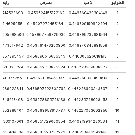
الطوابق
لاعب
مصرفي
رَابِطَة
615414523693
0.459624155172162
0.446760430304146
1
419114625955
0.459072734551641
0.446508150822404
2
733005988506
0.458867756329930
0.446399237681564
3
898173917642
0.458761476200800
0.446340349881558
4
999857295457
0.458696516686345
0.446303626018198
5
068711335799
0.458652718825324
0.446278569838877
6
118411076256
0.458621195423935
0.446260393499810
7
155968023641
0.458597422632763
0.446246609343597
8
185345613408
0.458578855758138
0.446235798628453
9
208952389404
0.458563953917737
0.446227093692859
10
228336107061
0.458551729606354
0.446219934286584
11
244536619534
0.458541520787272
0.446213942593194
12