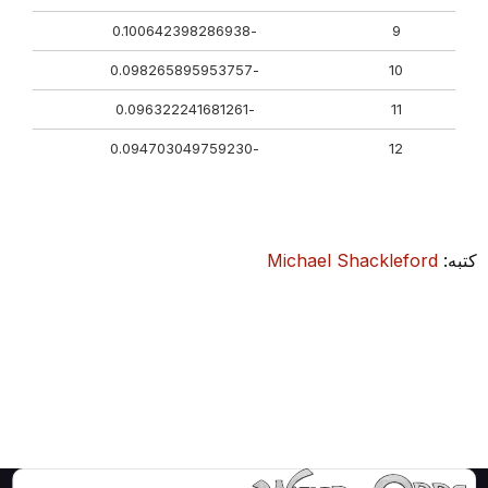
-0.100642398286938
9
-0.098265895953757
10
-0.096322241681261
11
-0.094703049759230
12
كتبه:
Michael Shackleford