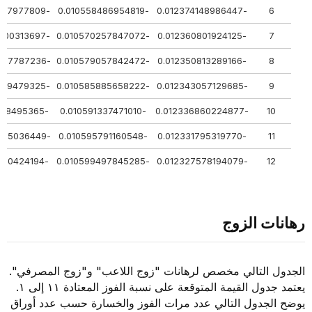
-0.144381597977809
-0.010558486954819
-0.012374148986447
6
-0.143934300313697
-0.010570257847072
-0.012360801924125
7
-0.143596287787236
-0.010579057842472
-0.012350813289166
8
-0.143331889479325
-0.010585885658222
-0.012343057129685
9
-0.143119428495365
-0.010591337471010
-0.012336860224877
10
-0.142944975036449
-0.010595791160548
-0.012331795319770
11
-0.142799170424194
-0.010599497845285
-0.012327578194079
12
رهانات الزوج
الجدول التالي مخصص لرهانات "زوج اللاعب" و"زوج المصرفي".
يعتمد جدول القيمة المتوقعة على نسبة الفوز المعتادة ١١ إلى ١.
يوضح الجدول التالي عدد مرات الفوز والخسارة حسب عدد أوراق