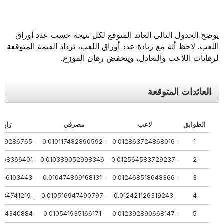
يوضح الجدول التالي العائد المتوقع لكل نتيجة حسب عدد أوراق
اللعب. لاحظ أنه مع زيادة عدد أوراق اللعب، تزداد القيمة المتوقعة
لرهانات اللاعب والتعادل، وينخفض رهان الموزع.
العائدات المتوقعة
الطوابق
لاعب
مصرفي
رَابِطَة
-0.157461269286765
-0.010117482890592
-0.012863724868016
1
-0.150227968366401
-0.010389052998346
-0.012564583729237
2
-0.147402946103443
-0.010474869168131
-0.012468518648366
3
-0.145916434741219
-0.010516947490797
-0.012421126319243
4
-0.145001284340884
-0.010541935166171
-0.012392890668147
5