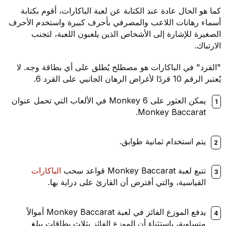
كما هو الحال عادة عند الكتابة عن لعبة الباكارات، أقوم بكتابة
أسماء رهانات اللاعب والمصرفي بأحرف كبيرة واستخدم الأحرف
الصغيرة للإشارة إلى الأشخاص الذين يلعبون اللعبة، لتجنب
الارتباك.
"القرد" في الباكارات هو مصطلح يُطلق على أي بطاقة وجه. لا
يُعتبر الرقم 10 قردًا لأغراض الرهان الجانبي على القرد 6.
يمكن العثور على Monkey 6 في الألعاب التي تحمل عنوان
Monkey Baccarat.
يتم استخدام ثمانية طوابق.
تتبع لعبة Monkey Baccarat قواعد سحب
الباكارات
القياسية، والتي أفترض أن القارئ على دراية بها.
يدفع الموزع الفائز في لعبة Monkey Baccarat أموالاً
متساوية، باستثناء أن الموزع الفائز بثلاث بطاقات يبلغ