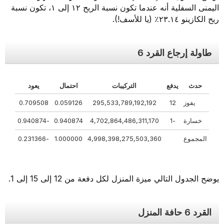
اليمنى السفلية أنه عندما تكون نسبة الربح ١٢ إلى ١، تكون نسبة
ربح الكازينو ٢٣.١٤٪ (يا للأسف!).
طاولة إرجاع القرد 6
حدث
يدفع
التركيبات
احتمال
يعود
يفوز
12
295,533,789,192,192
0.059126
0.709508
خسارة
-1
4,702,864,486,311,170
0.940874
-0.940874
المجموع
4,998,398,275,503,360
1.000000
-0.231366
يوضح الجدول التالي ميزة المنزل لكل دفعة من 12 إلى 15 إلى 1.
القرد 6 حافة المنزل