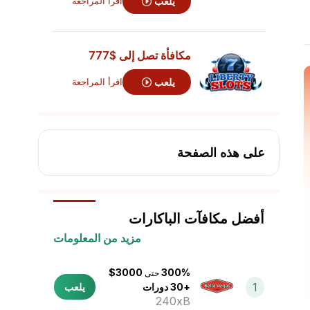
يلعب
اقرأ المراجعة
مكافأة تصل إلى
$777
يلعب
اقرأ المراجعة
على هذه الصفحة
أفضل مكافآت الباكارات
مزيد من المعلومات
3000$
300%
حتى
1
+30 دورات
يلعب
240xB