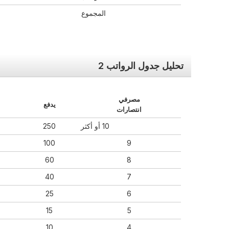
المجموع
تحليل جدول الرواتب 2
مصرفي
يدفع
انتصارات
10 أو أكثر
250
100
9
60
8
40
7
25
6
15
5
10
4