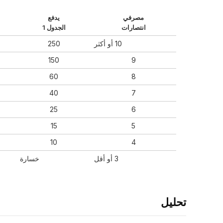
مصرفي
يدفع
انتصارات
الجدول 1
10 أو أكثر
250
150
9
60
8
40
7
25
6
15
5
10
4
3 أو أقل
خسارة
تحليل