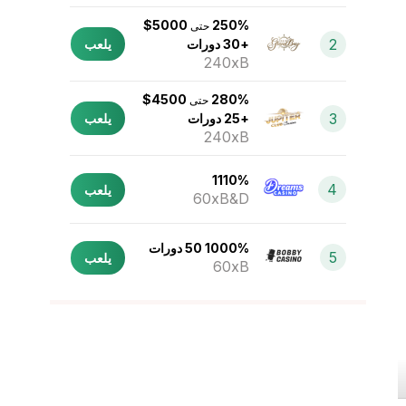
5000$
250%
حتى
2
+30 دورات
يلعب
240xB
4500$
280%
حتى
3
+25 دورات
يلعب
240xB
1110%
4
يلعب
60xB&D
1000% 50 دورات
5
يلعب
60xB