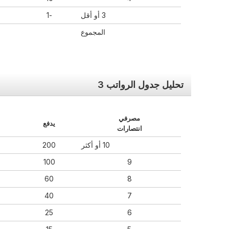
3 أو أقل
-1
المجموع
تحليل جدول الرواتب 3
مصرفي
يدفع
انتصارات
10 أو أكثر
200
100
9
60
8
40
7
25
6