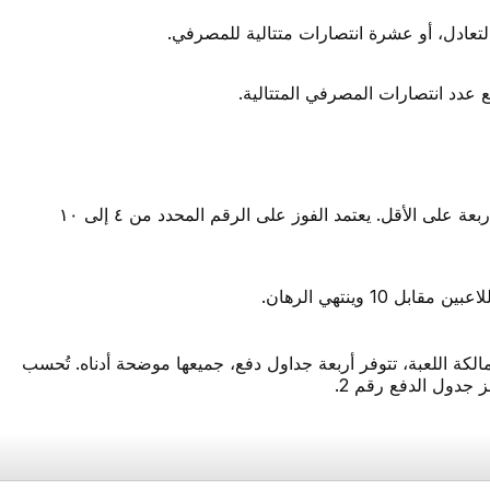
لتعادل، أو عشرة انتصارات متتالية للمصرفي.
بع عدد انتصارات المصرفي المتتالية.
يفوز اللاعب إذا كان عدد مرات فوز الموزع المتتالية أربعة على الأقل. يعتمد الفوز على الرقم المحدد من ٤ إلى ١٠
1 وينتهي الرهان.
ا للمعلومات التي قدمتها لي شركة eTable Games، مالكة اللعبة، تتوفر أربعة جداول دفع، جميعها موضحة أدناه. تُحسب
 جدول الدفع رقم 2.