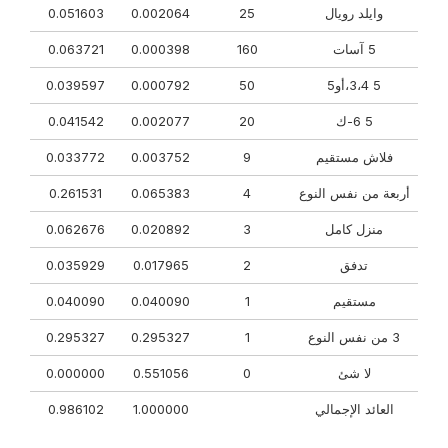
وايلد رويال
25
0.002064
0.051603
5 آسات
160
0.000398
0.063721
5 3،4،أو5
50
0.000792
0.039597
5 6-ك
20
0.002077
0.041542
فلاش مستقيم
9
0.003752
0.033772
أربعة من نفس النوع
4
0.065383
0.261531
منزل كامل
3
0.020892
0.062676
تدفق
2
0.017965
0.035929
مستقيم
1
0.040090
0.040090
3 من نفس النوع
1
0.295327
0.295327
لا شئ
0
0.551056
0.000000
العائد الإجمالي
1.000000
0.986102