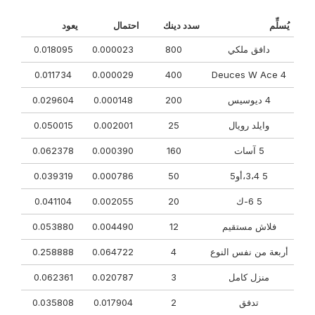
يُسلِّم
سدد دينك
احتمال
يعود
دافق ملكي
800
0.000023
0.018095
0.011734
0.000029
400
4 Deuces W Ace
4 ديوسيس
200
0.000148
0.029604
وايلد رويال
25
0.002001
0.050015
5 آسات
160
0.000390
0.062378
5 3،4،أو5
50
0.000786
0.039319
5 6-ك
20
0.002055
0.041104
فلاش مستقيم
12
0.004490
0.053880
أربعة من نفس النوع
4
0.064722
0.258888
منزل كامل
3
0.020787
0.062361
تدفق
2
0.017904
0.035808