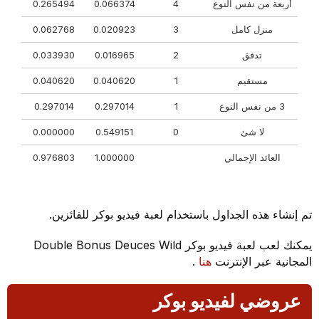
أربعة من نفس النوع
4
0.066374
0.265494
منزل كامل
3
0.020923
0.062768
تدفق
2
0.016965
0.033930
مستقيم
1
0.040620
0.040620
3 من نفس النوع
1
0.297014
0.297014
لا شئ
0
0.549151
0.000000
العائد الإجمالي
1.000000
0.976803
تم إنشاء هذه الجداول باستخدام لعبة فيديو بوكر للفائزين.
يمكنك لعب لعبة فيديو بوكر Double Bonus Deuces Wild
المجانية عبر الإنترنت
هنا
.
عروضي لفيديو بوكر