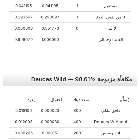
مستقيم
1
0.041195
0.041195
3 من نفس النوع
1
0.293697
0.293697
لا شئ
0
0.551773
0.000000
العائد الإجمالي
1.000000
0.998079
مكافأة مزدوجة Deuces Wild — 98.61%
يُسلِّم
سدد دينك
احتمال
يعود
دافق ملكي
800
0.000023
0.018106
0.012003
0.000030
400
4 Deuces W Ace
4 ديوسيس
200
0.000151
0.030205