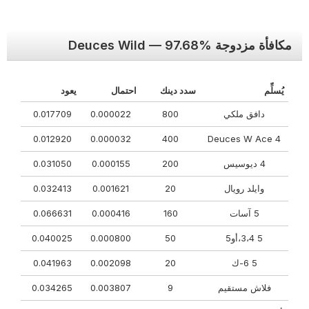
مكافأة مزدوجة Deuces Wild — 97.68%
يُسلِّم
سدد دينك
احتمال
يعود
دافق ملكي
800
0.000022
0.017709
0.012920
0.000032
400
4 Deuces W Ace
4 ديوسيس
200
0.000155
0.031050
وايلد رويال
20
0.001621
0.032413
5 آسات
160
0.000416
0.066631
5 3،4،أو5
50
0.000800
0.040025
5 6-ك
20
0.002098
0.041963
فلاش مستقيم
9
0.003807
0.034265