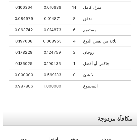
منزل كامل
14
0.010636
0.106364
تدفق
8
0.014871
0.084979
مستقيم
6
0.014873
0.063742
ثلاثة من نفس النوع
4
0.068953
0.197008
زوجان
2
0.124759
0.178228
جاكس أو أفضل
1
0.190435
0.136025
لا شئ
0
0.569133
0.000000
المجموع
1.000000
0.987886
مكافأة مزدوجة
حدث
يدفع
احتمال
يعود