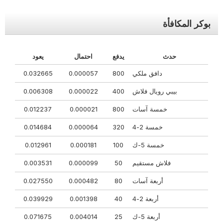
بوكر المكافأة
حدث
يدفع
احتمال
يعود
دافق ملكي
800
0.000057
0.032665
بيبي رويال فلاش
400
0.000022
0.006308
خمسة آسات
800
0.000021
0.012237
خمسة 2-4
320
0.000064
0.014684
خمسة 5-ك
100
0.000181
0.012961
فلاش مستقيم
50
0.000099
0.003531
أربعة آسات
80
0.000482
0.027550
أربعة 2-4
40
0.001398
0.039929
أربعة 5-ك
25
0.004014
0.071675