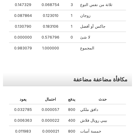
ثلاثة من نفس النوع
3
0.068754
0.147329
زوجان
1
0.123010
0.087864
جاكس أو أفضل
1
0.183106
0.130790
لا شئ
0
0.576796
0.000000
المجموع
1.000000
0.983079
مكافأة مضاعفة مضاعفة
حدث
يدفع
احتمال
يعود
دافق ملكي
800
0.000057
0.032785
بيبي رويال فلاش
400
0.000022
0.006363
خمسة آسات
800
0.000021
0.011983