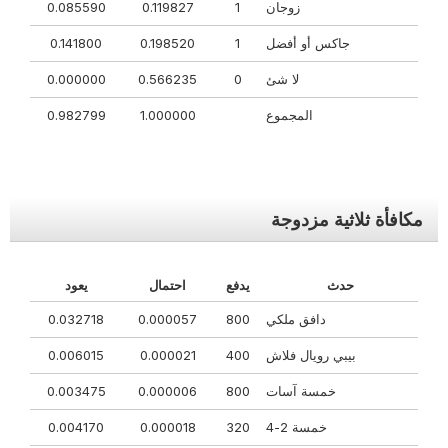
زوجان
1
0.119827
0.085590
جاكس أو أفضل
1
0.198520
0.141800
لا شئ
0
0.566235
0.000000
المجموع
1.000000
0.982799
مكافأة ثلاثية مزدوجة
حدث
يدفع
احتمال
يعود
دافق ملكي
800
0.000057
0.032718
بيبي رويال فلاش
400
0.000021
0.006015
خمسة آسات
800
0.000006
0.003475
خمسة 2-4
320
0.000018
0.004170