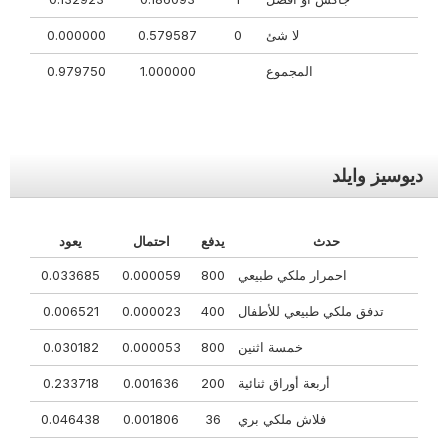
لا شئ
0
0.579587
0.000000
المجموع
1.000000
0.979750
ديوسيز وايلد
حدث
يدفع
احتمال
يعود
احمرار ملكي طبيعي
800
0.000059
0.033685
تدفق ملكي طبيعي للأطفال
400
0.000023
0.006521
خمسة اثنين
800
0.000053
0.030182
أربعة أوراق ثنائية
200
0.001636
0.233718
فلاش ملكي بري
36
0.001806
0.046438