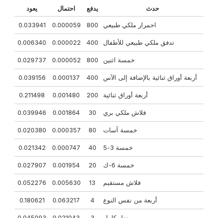
حدث
يدفع
احتمال
يعود
احمرار ملكي طبيعي
800
0.000059
0.033941
تدفق ملكي طبيعي للأطفال
400
0.000022
0.006340
خمسة اثنين
800
0.000052
0.029737
أربعة أوراق ثنائية بالإضافة إلى الآس
400
0.000137
0.039156
أربعة أوراق ثنائية
200
0.001480
0.211498
فلاش ملكي بري
30
0.001864
0.039946
خمسة آسات
80
0.000357
0.020380
خمسة 3-5
40
0.000747
0.021342
خمسة 6-ك
20
0.001954
0.027907
فلاش مستقيم
13
0.005630
0.052276
أربعة من نفس النوع
4
0.063217
0.180621
منزل كامل
3
0.021043
0.045093