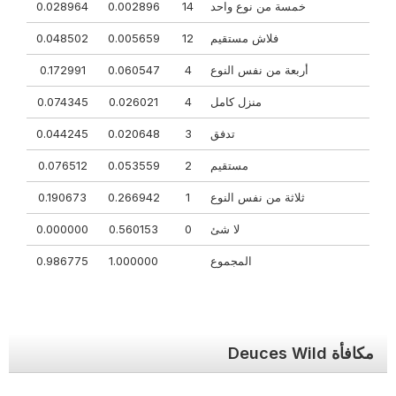
خمسة من نوع واحد
14
0.002896
0.028964
فلاش مستقيم
12
0.005659
0.048502
أربعة من نفس النوع
4
0.060547
0.172991
منزل كامل
4
0.026021
0.074345
تدفق
3
0.020648
0.044245
مستقيم
2
0.053559
0.076512
ثلاثة من نفس النوع
1
0.266942
0.190673
لا شئ
0
0.560153
0.000000
المجموع
1.000000
0.986775
مكافأة Deuces Wild