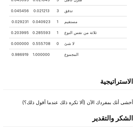
تدفق
3
0.021213
0.045456
مستقيم
1
0.040923
0.029231
ثلاثة من نفس النوع
1
0.285593
0.203995
لا شئ
0
0.555708
0.000000
المجموع
1.000000
0.986919
الاستراتيجية
أخشى أنك بمفردك الآن (ألا تكره ذلك عندما أقول ذلك؟)
الشكر والتقدير