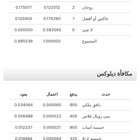
زوجان
2
0.122512
0.175017
جاكس أو أفضل
1
0.176260
0.125900
لا شئ
0
0.583565
0.000000
المجموع
1.000000
0.985536
مكافأة ديلوكس
حدث
يدفع
احتمال
يعود
دافق ملكي
800
0.000060
0.034064
بيبي رويال فلاش
400
0.000023
0.006488
خمسة آسات
800
0.000021
0.012237
خمسة 2-4
320
0.000064
0.014684