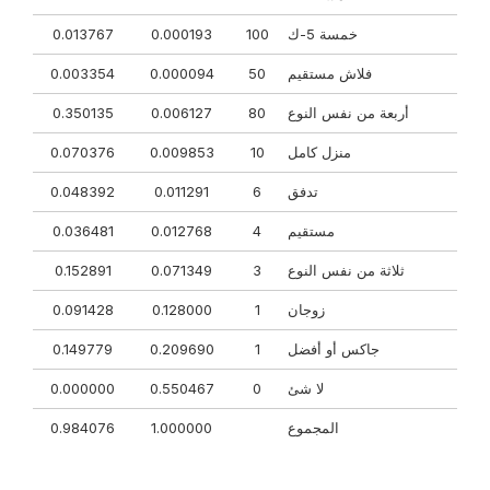
خمسة 5-ك
100
0.000193
0.013767
فلاش مستقيم
50
0.000094
0.003354
أربعة من نفس النوع
80
0.006127
0.350135
منزل كامل
10
0.009853
0.070376
تدفق
6
0.011291
0.048392
مستقيم
4
0.012768
0.036481
ثلاثة من نفس النوع
3
0.071349
0.152891
زوجان
1
0.128000
0.091428
جاكس أو أفضل
1
0.209690
0.149779
لا شئ
0
0.550467
0.000000
المجموع
1.000000
0.984076