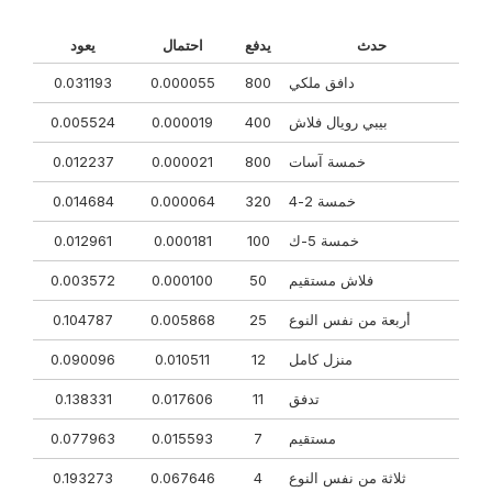
حدث
يدفع
احتمال
يعود
دافق ملكي
800
0.000055
0.031193
بيبي رويال فلاش
400
0.000019
0.005524
خمسة آسات
800
0.000021
0.012237
خمسة 2-4
320
0.000064
0.014684
خمسة 5-ك
100
0.000181
0.012961
فلاش مستقيم
50
0.000100
0.003572
أربعة من نفس النوع
25
0.005868
0.104787
منزل كامل
12
0.010511
0.090096
تدفق
11
0.017606
0.138331
مستقيم
7
0.015593
0.077963
ثلاثة من نفس النوع
4
0.067646
0.193273