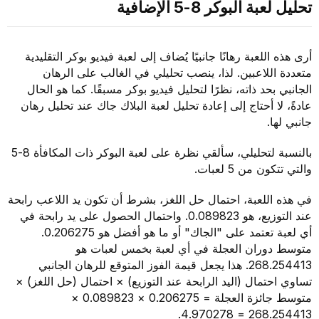
 البوكر 8-5 الإضافية
للعبة رهانًا جانبيًا يُضاف إلى لعبة فيديو بوكر التقليدية
للاعبين. لذا، ينصب تحليلي في الغالب على الرهان
حد ذاته، نظرًا لتحليل فيديو بوكر مسبقًا. كما هو الحال
ا أحتاج إلى إعادة تحليل لعبة البلاك جاك عند تحليل رهان
.
بالنسبة لتحليلي، سألقي نظرة على لعبة البوكر ذات المكافأة 8-5
 من 5 لعبات.
للعبة، احتمال حل اللغز، بشرط أن تكون يد اللاعب رابحة
عند التوزيع، هو 0.089823. واحتمال الحصول على يد رابحة في
أي لعبة تعتمد على "الجاك" أو ما هو أفضل هو 0.206275.
وران العجلة في أي لعبة بخمس لعبات هو
268.254413. هذا يجعل قيمة الفوز المتوقع للرهان الجانبي
تمال (اليد الرابحة عند التوزيع) × احتمال (حل اللغز) ×
متوسط جائزة العجلة = 0.206275 × 0.089823 ×
268.25441