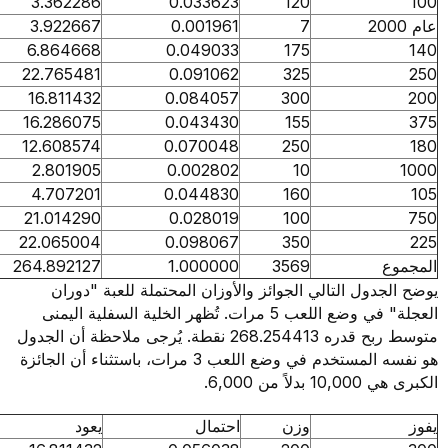
3.362286
0.033623
120
3.922667
0.001961
7
6.864668
0.049033
175
22.765481
0.091062
325
16.811432
0.084057
300
16.286075
0.043430
155
12.608574
0.070048
250
2.801905
0.002802
10
4.707201
0.044830
160
21.014290
0.028019
100
22.065004
0.098067
350
264.892127
1.000000
3569
دول التالي الجوائز والأوزان المحتملة للعبة "دوران
العجلة" في وضع اللعب 5 مرات. تُظهر الخلية السفلية اليمنى
متوسط ربح قدره 268.254413 نقطة. يُرجى ملاحظة أن الجدول
هو نفسه المستخدم في وضع اللعب 3 مرات، باستثناء أن الجائزة
 من 6,000.
وزن
احتمال
يعود