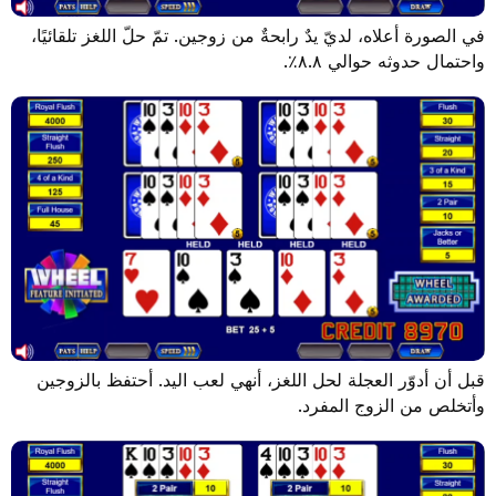
 أعلاه، لديّ يدٌ رابحةٌ من زوجين. تمّ حلّ اللغز تلقائيًا،
دوثه حوالي ٨.٨٪.
دوّر العجلة لحل اللغز، أنهي لعب اليد. أحتفظ بالزوجين
ن الزوج المفرد.