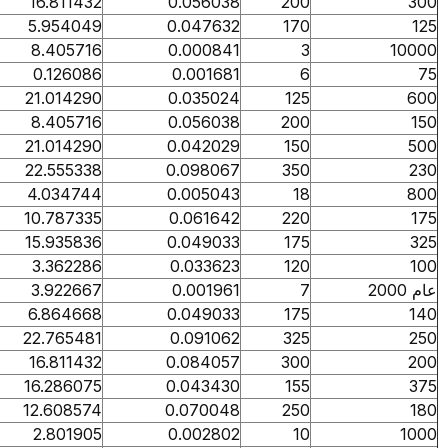
16.811432
0.056038
200
5.954049
0.047632
170
8.405716
0.000841
3
0.126086
0.001681
6
21.014290
0.035024
125
8.405716
0.056038
200
21.014290
0.042029
150
22.555338
0.098067
350
4.034744
0.005043
18
10.787335
0.061642
220
15.935836
0.049033
175
3.362286
0.033623
120
3.922667
0.001961
7
6.864668
0.049033
175
22.765481
0.091062
325
16.811432
0.084057
300
16.286075
0.043430
155
12.608574
0.070048
250
2.801905
0.002802
10