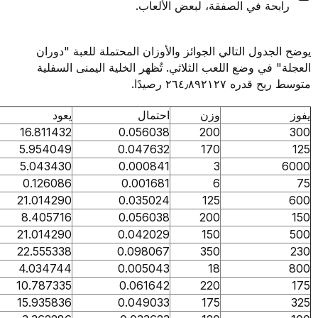
ة في الصفقة، لبعض الألعاب.
دول التالي الجوائز والأوزان المحتملة للعبة "دوران
في وضع اللعب الثلاثي. تُظهر الخلية اليمنى السفلية
٢٦٤٫٨٩٢١٢٧ رصيدًا.
وزن
احتمال
يعود
16.811432
0.056038
200
5.954049
0.047632
170
5.043430
0.000841
3
0.126086
0.001681
6
21.014290
0.035024
125
8.405716
0.056038
200
21.014290
0.042029
150
22.555338
0.098067
350
4.034744
0.005043
18
10.787335
0.061642
220
15.935836
0.049033
175