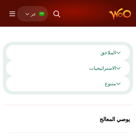
عر
الملاحق
الاستراتيجيات
متنوع
لمعالج