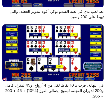
يدي في لعبة الفيديو بوكر، أقوم بتدوير العجلة، والتي
صيد.
في النهاية، فزت بـ 10 نقاط لكل من 4 أزواج، و45 لمنزل كامل،
و200 لدوران العجلة، ليصبح إجمالي الفوز (4*10) + 45 + 200