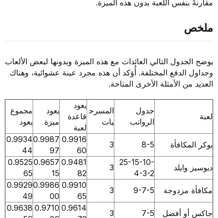
بنفس اللعبة بدون هذه الميزة.
دول التالي العائدات مع هذه الميزة وبدونها لبعض الألعاب
لدفع المختلفة. أُؤكد أن هذه مجرد عينة عشوائية، وهناك
ن الأمثلة الأخرى المتاحة.
يعود
جدول
المسرح
يعود
مجموع
قاعدة
الرواتب
يات
ميزة
يعود
لعبة
0.9934
0.9987
0.9916
كافأة
8-5
3
44
97
60
0.9525
0.9657
0.9481
25-15-10-
ايلد
3
65
15
82
4-3-2
0.9929
0.9986
0.9910
مزدوجة
9-7-5
3
49
00
65
0.9638
0.9710
0.9614
و أفضل
7-5
3