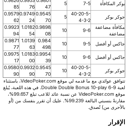
0.9826
0.9953
0.9801
كافأة
7-5
5
85
76
47
0.9579
0.9749
0.9545
40-20-5-
كر
5
62
24
70
4-3-2
مضاعفة
0.9898
1.0182
0.9923
10
9-6
94
54
08
0.9871
1.0139
0.984
و أفضل
9-5
10
77
63
498
0.9975
1.0183
0.9954
و أفضل
9-6
10
17
00
39
0.9580
0.9932
0.9545
40-20-5-
كر
10
90
90
70
4-3-2
تتوافق عوائدي مع ما قدمه لي موقع VideoPoker.com، باستثناء
لعبة 9-6 Double Double Bonus 10-play. في هذه اللعبة، يُبلغ
موقع VideoPoker.com عن نسبة عائد للاعب تبلغ 99.657%،
مقارنةً بنسبتي البالغة 99.239%. عليك أن تقرر بنفسك من (أو
من) تُصدق.