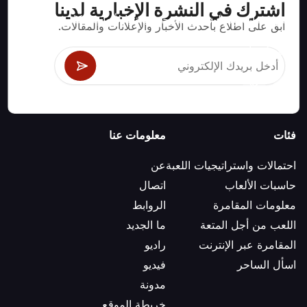
رك في النشرة الإخبارية لدينا
جيات ومعلومات صحيحة رياضيا لألعاب الكازينو مثل
لى اطلاع بأحدث الأخبار والإعلانات والمقالات.
جاك وكرابس والروليت ومئات الألعاب الأخرى التي
بها.
معلومات عنا
ت واستراتيجيات اللعبة
عن
الألعاب
اتصال
 المقامرة
الروابط
ن أجل المتعة
ما الجديد
ة عبر الإنترنت
راديو
لساحر
فيديو
مدونة
خريطة الموقع