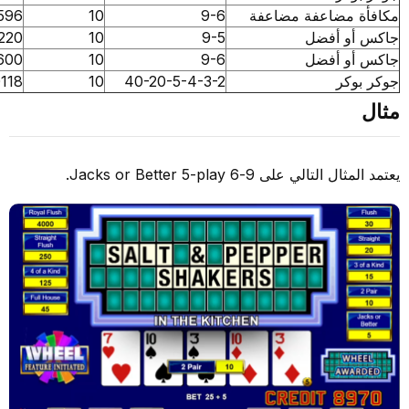
مضاعفة مضاعفة
9-6
10
0.087596
و أفضل
9-5
10
0.087220
و أفضل
9-6
10
0.087600
كر
40-20-5-4-3-2
10
0.090118
لي على 9-6 Jacks or Better 5-play.