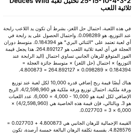
25-15-10-4-3-2 تحليل لعبة Deuces Wild
اللعب
للعبة، احتمال حل اللغز، بشرط أن تكون يد اللاعب رابحة
عند التوزيع، هو 0.098289. واحتمال الحصول على يد رابحة في
أي لعبة تعتمد على "الثنائي البري" هو 0.184394. متوسط دوران
العجلة في أي لعبة ثلاثية اللعب هو 264.892127. هذا يجعل قيمة
متوقع للرهان الجانبي تساوي احتمال (اليد الرابحة عند
 × احتمال (حل اللغز) × متوسط جائزة العجلة =
0.184394 × 0
هناك أيضًا قيمة ربح إضافي قدره 10,000 لكل لعبة عند توزيع
ورقة ملكية. احتمال توزيع ورقة ملكية هو 4/2,598,960. الربح
الإضافي لكل لعبة هو 10,000 - 4,000 = 6,000. عدد اللعبات
هو 3. وبالتالي، فإن قيمة هذه الخاصية هي (4/2,598,960) ×
القيمة الإجمالية للرهان الجانبي هي 4.800873 + 0.027703 =
4.828576. بقسمة تكلفة الرهان البالغة خمسة أرصدة، تكون